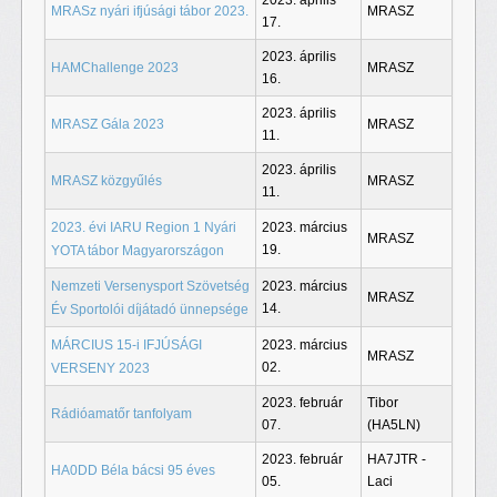
2023. április
MRASz nyári ifjúsági tábor 2023.
MRASZ
17.
2023. április
HAMChallenge 2023
MRASZ
16.
2023. április
MRASZ Gála 2023
MRASZ
11.
2023. április
MRASZ közgyűlés
MRASZ
11.
2023. évi IARU Region 1 Nyári
2023. március
MRASZ
19.
YOTA tábor Magyarországon
Nemzeti Versenysport Szövetség
2023. március
MRASZ
14.
Év Sportolói díjátadó ünnepsége
MÁRCIUS 15-i IFJÚSÁGI
2023. március
MRASZ
02.
VERSENY 2023
2023. február
Tibor
Rádióamatőr tanfolyam
07.
(HA5LN)
2023. február
HA7JTR -
HA0DD Béla bácsi 95 éves
05.
Laci