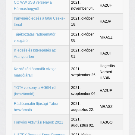
CQ WW SSB verseny a
2021.
HA2UF
november 04.
Hármashegyről.
Iránymérő edzés a tatai Cseke-
2021. október
HA2JP
18.
tónál
Tájékoztatás rádióamatőr
2021. október
MRASZ
08.
vizsgáról.
Ifi edzés és kitelepülés az
2021. október
HA2UF
01.
Aranyparton
Hegedüs
Kezdő rádióamatőr vizsga
2021.
Norbert
szeptember 25.
margójára!!
HA3IN
YOTA verseny a HG6N-ről
2021.
HA2UF
szeptember 06.
(beszámoló)
Rádióamatőr Ifjúsági Tábor -
2021.
MRASZ
augusztus 22.
beszámoló
2021.
Fonyódi Aktivitási Napok 2021
HA3GO
augusztus 02.
HISZEK Benned Sport Program