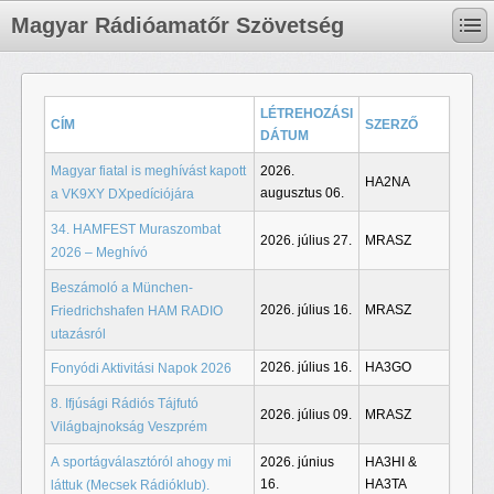
Magyar Rádióamatőr Szövetség
LÉTREHOZÁSI
CÍM
SZERZŐ
DÁTUM
Magyar fiatal is meghívást kapott
2026.
HA2NA
augusztus 06.
a VK9XY DXpedíciójára
34. HAMFEST Muraszombat
2026. július 27.
MRASZ
2026 – Meghívó
Beszámoló a München-
2026. július 16.
MRASZ
Friedrichshafen HAM RADIO
utazásról
2026. július 16.
HA3GO
Fonyódi Aktivitási Napok 2026
8. Ifjúsági Rádiós Tájfutó
2026. július 09.
MRASZ
Világbajnokság Veszprém
A sportágválasztóról ahogy mi
2026. június
HA3HI &
16.
HA3TA
láttuk (Mecsek Rádióklub).