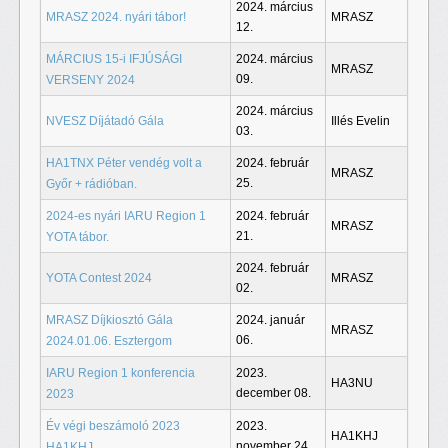
2024. március
MRASZ 2024. nyári tábor!
MRASZ
12.
MÁRCIUS 15-i IFJÚSÁGI
2024. március
MRASZ
09.
VERSENY 2024
2024. március
NVESZ Díjátadó Gála
Illés Evelin
03.
HA1TNX Péter vendég volt a
2024. február
MRASZ
25.
Győr + rádióban.
2024-es nyári IARU Region 1
2024. február
MRASZ
21.
YOTA tábor.
2024. február
YOTA Contest 2024
MRASZ
02.
MRASZ Díjkiosztó Gála
2024. január
MRASZ
06.
2024.01.06. Esztergom
IARU Region 1 konferencia
2023.
HA3NU
december 08.
2023
Év végi beszámoló 2023
2023.
HA1KHJ
november 24.
HA1KHJ