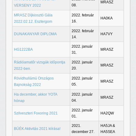
MRASZ
08.
VERSENY 2022
MRASZ Díjkiosztó Gála
2022. február
HA0KA
16.
2022.02.12. Esztergom
2022. február
DUNAKANYAR DIPLOMA
HA7VY
14.
2022. január
HG1222BA
MRASZ
31.
Rádióamatőr vizsgák időpontja
2022. január
MRASZ
20.
2022-ben.
Rövidhullámú Országos
2022. január
MRASZ
05.
Bajnokság 2022
Ha december, akkor YOTA
2022. január
MRASZ
04.
hónap
2022. január
Szilveszteri Foxoring 2021
HA2QW
01.
2021.
HA5JA &
BÚÉK Aktivitás 2021 kiírása!
december 27.
HA5SEA