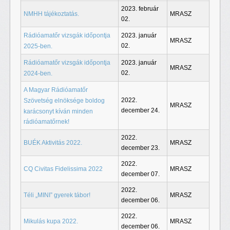
2023. február
NMHH tájékoztatás.
MRASZ
02.
Rádióamatőr vizsgák időpontja
2023. január
MRASZ
02.
2025-ben.
Rádióamatőr vizsgák időpontja
2023. január
MRASZ
02.
2024-ben.
A Magyar Rádióamatőr
2022.
Szövetség elnöksége boldog
MRASZ
december 24.
karácsonyt kíván minden
rádióamatőrnek!
2022.
BUÉK Aktivitás 2022.
MRASZ
december 23.
2022.
CQ Civitas Fidelissima 2022
MRASZ
december 07.
2022.
Téli „MINI” gyerek tábor!
MRASZ
december 06.
2022.
Mikulás kupa 2022.
MRASZ
december 06.