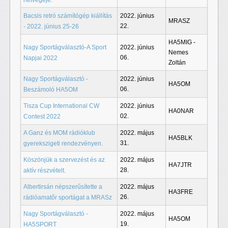
Bacsis retró számítógép kiállítás
2022. június
MRASZ
22.
- 2022. június 25-26
HA5MIG -
Nagy Sportágválasztó-A Sport
2022. június
Nemes
06.
Napjai 2022
Zoltán
Nagy Sportágválasztó -
2022. június
HA5OM
06.
Beszámoló HA5OM
Tisza Cup International CW
2022. június
HA0NAR
02.
Contest 2022
A Ganz és MOM rádióklub
2022. május
HA5BLK
31.
gyerekszigeti rendezvényen.
Köszönjük a szervezést és az
2022. május
HA7JTR
28.
aktív részvételt.
Albertirsán népszerűsítette a
2022. május
HA3FRE
26.
rádióamatőr sportágat a MRASz
Nagy Sportágválasztó -
2022. május
HA5OM
19.
HA5SPORT