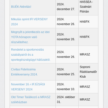
HA5SEA -
2024.
BUÉK Aktivitás!
Szatmári
december 27.
Flórián
Mikulás sprint IFI VERSENY
2024.
HA6PX
november 26.
2024
Megnyílt a jelentkezés az idei
2024.
HA6PX
YOTA hónapon való
november 26.
részvételhez.
Rendelet a sportorvoslás
2024.
MRASZ
szabályairól és a
november 26.
sportegészségügyi hálózatról.
Soproni
Civitas Fidelissima
2024.
Rádióamatőr
november 25.
Emlékverseny 2024.
Klub
November 16.-i IFJÚSÁGI
2024.
MRASZ
november 10.
VERSENY 2024
Old Timer Találkozó a MRASZ
2024. október
MRASZ
31.
székházban