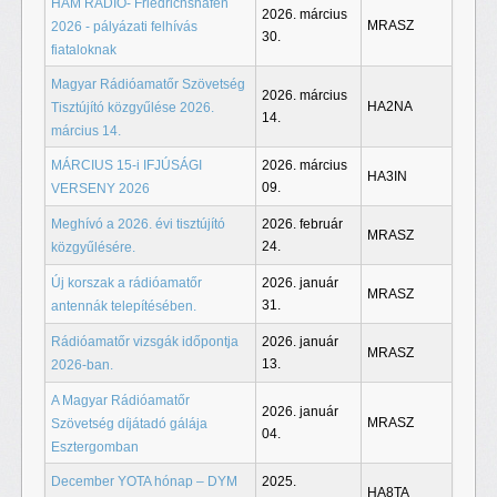
HAM RADIO- Friedrichshafen
2026. március
MRASZ
2026 - pályázati felhívás
30.
fiataloknak
Magyar Rádióamatőr Szövetség
2026. március
HA2NA
Tisztújító közgyűlése 2026.
14.
március 14.
MÁRCIUS 15-i IFJÚSÁGI
2026. március
HA3IN
09.
VERSENY 2026
Meghívó a 2026. évi tisztújító
2026. február
MRASZ
24.
közgyűlésére.
Új korszak a rádióamatőr
2026. január
MRASZ
31.
antennák telepítésében.
Rádióamatőr vizsgák időpontja
2026. január
MRASZ
13.
2026-ban.
A Magyar Rádióamatőr
2026. január
MRASZ
Szövetség díjátadó gálája
04.
Esztergomban
December YOTA hónap – DYM
2025.
HA8TA