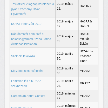
2019. május
Távközlési Világnap keretében a
HA1TNX
12.
győri Széchenyi István
Egyetemről
2019. május
HA6AA &
NOTA Finnország 2019
12.
HA8RT
Rádióamatőr bemutató a
HA6OI -
2019. május
Molnár
balassagyarmati Szabó Lőrinc
11.
Zoltán
Általános Iskolában
HG5AEB -
2019. április
Szolnoki találkozó.
Császár
30.
Tibor
2019. április
Köszönet a munkátokért!
MRASZ
10.
Lomtalanítás a MRASZ
2019. április
MRASZ
02.
székházban.
2019. március
Carpathian Sprint Contest
MRASZ
27.
2019. március