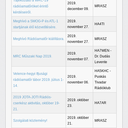
Tájékoztató a WRC-19
2019.
MRASZ
rádióamatőröket érintő
december 09.
kérdéseiről.
Meghívó a SMOG-P és ATL-1
2019.
HA4TI
november 27.
startjának élő közvetítésére.
2019.
Meghívó Rádióamatőr kiállításra.
MRASZ
november 27.
HA7WEN -
2019.
MRC Műszaki Nap 2019.
Dr. Dudás
november 07.
Levente
HA5KHC -
Velence-hegyi Ifjusági
2019.
Puskás
rádióamatőr tábor 2019. július 1-
november 06.
Tivadar
14.
Rádióklub
2019 JOTA-JOTI Rádiós-
2019. október
HA7AR
cserkész aktivitás, október 19-
23.
21.
2019. október
Szolgálati közlemény!
MRASZ
21.