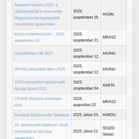
Adaptive Hussars 2025: a
2025.
rádióamatőrök is részt vettek
HA3IN
szeptember 25.
Magyarország legnagyobb
honvédelmi gyakorlatán
Közös hullámhosszon – 2025.
2025.
MRASZ
szeptember 21.
szeptember 23.
2025.
Gyorstávírász OB 2025
HA3NU
szeptember 12.
2025.
MRASZ utánpótlás tábor 2025
HA3NU
szeptember 12.
YOTA nemzetközi rádióamatőr
2025.
HA8TA
szeptember 04.
ifjúsági tábort 2025
CR3KID Madeira versenyen
2025.
MRASZ
augusztus 22.
kívül.
2025. július 23.
HA8DU
Bordányi Rádióamatőr Találkozó
33. rádióamatőr találkozó, vásár,
S53ZO
2025. július 21.
bemutatók és éjszakai
Simon.
meglepetés