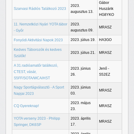
Gábor
2023.
Szarvasi Rádiós Találkozó 2023
Huszárik
augusztus 13.
HG8YKO
11. Nemzetközi Nyári YOTA tábor
2023.
MRASZ
augusztus 09.
- Győr
2023. július 19.
HA3GO
Fonyódi Aktivitási Napok 2023
Kedves Táborozók és kedves
2023. július 21.
MRASZ
Szülők!
A 31.radióamatőr találkozó,
2023. június
Jenő -
CTEST, vásár,
26.
S52EZ
S5FF/SOTA/WCA/HST
Nagy Sportágválasztó - A Sport
2023. június
MRASZ
03.
Napjai 2023
2023. május
CQ Gyereknap!
MRASZ
23.
YOTA verseny 2023 - Philipp
2023. április
MRASZ
17.
Springer, DK6SP