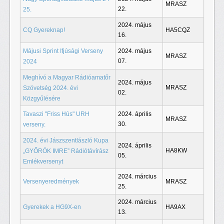
MRASZ
22.
25.
2024. május
CQ Gyereknap!
HA5CQZ
16.
Májusi Sprint Ifjúsági Verseny
2024. május
MRASZ
07.
2024
Meghívó a Magyar Rádióamatőr
2024. május
MRASZ
Szövetség 2024. évi
02.
Közgyűlésére
Tavaszi "Friss Hús" URH
2024. április
MRASZ
30.
verseny.
2024. évi Jászszentlászló Kupa
2024. április
HA8KW
„GYŐRÖK IMRE” Rádiótávírász
05.
Emlékversenyt
2024. március
Versenyeredmények
MRASZ
25.
2024. március
Gyerekek a HG9X-en
HA9AX
13.