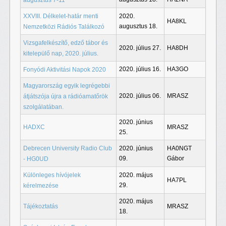
XXVIII. Délkelet-határ menti
2020.
HA8KL
augusztus 18.
Nemzetközi Rádiós Találkozó
Vizsgafelkészítő, edző tábor és
2020. július 27.
HA8DH
kitelepülő nap, 2020. július.
2020. július 16.
HA3GO
Fonyódi Aktivitási Napok 2020
Magyarország egyik legrégebbi
2020. július 06.
MRASZ
átjátszója újra a rádióamatőrök
szolgálatában.
2020. június
HADXC
MRASZ
25.
Debrecen University Radio Club
2020. június
HA0NGT
09.
Gábor
- HG0UD
Különleges hívójelek
2020. május
HA7PL
29.
kérelmezése
2020. május
Tájékoztatás
MRASZ
18.