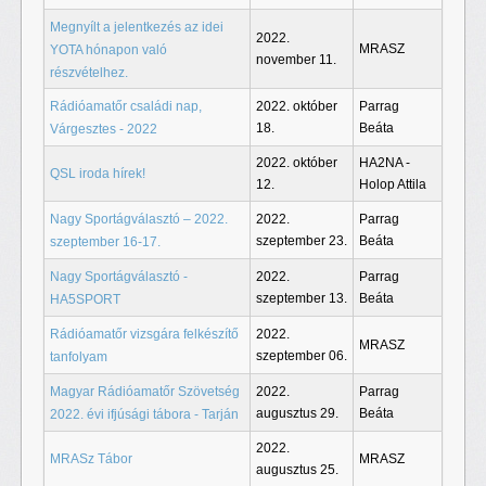
Megnyílt a jelentkezés az idei
2022.
MRASZ
YOTA hónapon való
november 11.
részvételhez.
Rádióamatőr családi nap,
2022. október
Parrag
18.
Beáta
Várgesztes - 2022
2022. október
HA2NA -
QSL iroda hírek!
12.
Holop Attila
Nagy Sportágválasztó – 2022.
2022.
Parrag
szeptember 23.
Beáta
szeptember 16-17.
Nagy Sportágválasztó -
2022.
Parrag
szeptember 13.
Beáta
HA5SPORT
Rádióamatőr vizsgára felkészítő
2022.
MRASZ
szeptember 06.
tanfolyam
Magyar Rádióamatőr Szövetség
2022.
Parrag
augusztus 29.
Beáta
2022. évi ifjúsági tábora - Tarján
2022.
MRASz Tábor
MRASZ
augusztus 25.