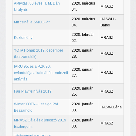
Aktivitás, 80 éves H. M. Dán
2020. március
MRASZ
04.
királynő.
2020. március
HA5WH -
Mit csinál a SMOG-P?
04.
Bandi
2020. február
Közlemény!
MRASZ
02.
YOTA Hónap 2019. december
2020. január
MRASZ
28.
(beszámolók)
IARU 95. és a PZK 90.
2020. január
MRASZ
évfordulója alkalmából rendezett
27.
aktívitás.
2020. január
Fair Play felhívás 2019
MRASZ
25.
Winter YOTA – Let’s go PA!
2020. január
HA6AA Léna
03.
Beszámoló
MRASZ Gála és díjkiosztó 2019
2020. január
MRASZ
03.
Esztergom.