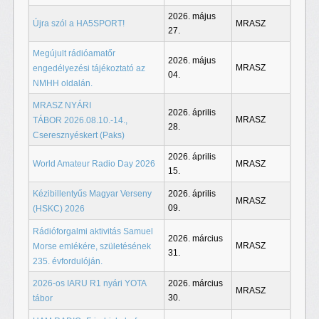
2026. május
Újra szól a HA5SPORT!
MRASZ
27.
Megújult rádióamatőr
2026. május
MRASZ
engedélyezési tájékoztató az
04.
NMHH oldalán.
MRASZ NYÁRI
2026. április
MRASZ
TÁBOR 2026.08.10.-14.,
28.
Cseresznyéskert (Paks)
2026. április
World Amateur Radio Day 2026
MRASZ
15.
Kézibillentyűs Magyar Verseny
2026. április
MRASZ
09.
(HSKC) 2026
Rádióforgalmi aktivitás Samuel
2026. március
MRASZ
Morse emlékére, születésének
31.
235. évfordulóján.
2026-os IARU R1 nyári YOTA
2026. március
MRASZ
30.
tábor