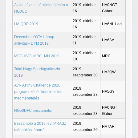
Az idei év utolsó kitelepülésén a
2019. október
HA0NGT
16.
Gábor
HG0UD
2019. október
HA-QRP 2019.
HA6NL Laci
16.
December YOTA Hónap
2019. október
HA6AA
11.
aktivitás– DYM 2019
2019. október
MEGHÍVÓ: MRC- MN 2019
MRC
10.
Tatai Nagy Sportágválasztó
2019.
HA2QW
szeptember 30.
2019
AVR ATtiny Challenge 2020
2019.
HA5GY
programozói és konstrukciós
szeptember 27.
megmérettetés
2019.
HA0NGT
HG50DFC beszámoló.
szeptember 23.
Gábor
Beszámoló a 2019. évi MRASZ
2019.
HA7AR
szeptember 20.
utánpótlás táborról.