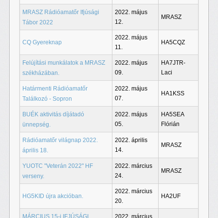
MRASZ Rádióamatőr Ifjúsági
2022. május
MRASZ
12.
Tábor 2022
2022. május
CQ Gyereknap
HA5CQZ
11.
Felújítási munkálatok a MRASZ
2022. május
HA7JTR-
09.
Laci
székházában.
Határmenti Rádióamatőr
2022. május
HA1KSS
07.
Találkozó - Sopron
BUÉK aktivitás díjátadó
2022. május
HA5SEA
05.
Flórián
ünnepség.
Rádióamatőr világnap 2022.
2022. április
MRASZ
14.
április 18.
YUOTC "Veterán 2022" HF
2022. március
MRASZ
24.
verseny.
2022. március
HG5KID újra akcióban.
HA2UF
20.
MÁRCIUS 15-i IFJÚSÁGI
2022. március