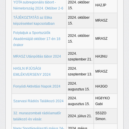
YOTA subregionális tábort -
2024. október
HA2JP
15.
Németország 2024. Október 2-6
TÁJÉKOZTATÁS az Etika
2024. október
MRASZ
15.
képzésekkel kapcsolatban
Folytatjuk a Sportszülők
2024. október
MRASZ
Akadémiáját október 17-én 18
15.
órakor
2024.
MRASZ Utánpótlás tábor 2024
HA3NU
szeptember 21.
HA5LN IFJÚSÁGI
2024.
MRASZ
szeptember 13.
EMLÉKVERSENY 2024
2024.
Fonyódi Aktivitási Napok 2024
HA3GO
augusztus 15.
2024.
HG8YKO
Szarvasi Rádiós Találkozó 2024
augusztus 15.
Gabi
32. muraszombati rádióamatőr
S53ZO
2024. július 21.
Simon.
találkozó és vásár.
Nagy Sportágválasztó május 24-
2024. május