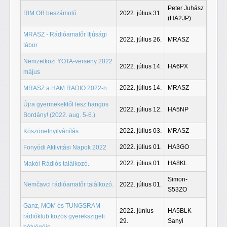
Peter Juhász
RIM OB beszámoló.
2022. július 31.
(HA2JP)
MRASZ - Rádióamatőr Ifjúsági
2022. július 26.
MRASZ
tábor
Nemzetközi YOTA-verseny 2022
2022. július 14.
HA6PX
május
2022. július 14.
MRASZ
MRASZ a HAM RADIO 2022-n
Újra gyermekektől lesz hangos
2022. július 12.
HA5NP
Bordány! (2022. aug. 5-6.)
2022. július 03.
MRASZ
Köszönetnyilvánítás
2022. július 01.
HA3GO
Fonyódi Aktivitási Napok 2022
2022. július 01.
HA8KL
Makói Rádiós találkozó.
Simon-
Nemčavci rádióamatőr találkozó.
2022. július 01.
S53ZO
Ganz, MOM és TUNGSRAM
2022. június
HA5BLK
rádióklub közös gyerekszigeti
29.
Sanyi
hétvégéje.