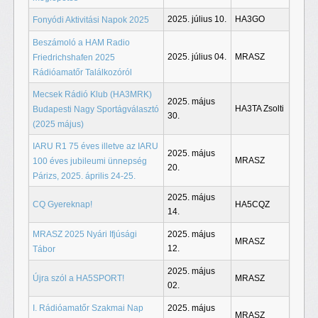
2025. július 10.
HA3GO
Fonyódi Aktivitási Napok 2025
Beszámoló a HAM Radio
2025. július 04.
MRASZ
Friedrichshafen 2025
Rádióamatőr Találkozóról
Mecsek Rádió Klub (HA3MRK)
2025. május
HA3TA Zsolti
Budapesti Nagy Sportágválasztó
30.
(2025 május)
IARU R1 75 éves illetve az IARU
2025. május
MRASZ
100 éves jubileumi ünnepség
20.
Párizs, 2025. április 24-25.
2025. május
CQ Gyereknap!
HA5CQZ
14.
MRASZ 2025 Nyári Ifjúsági
2025. május
MRASZ
12.
Tábor
2025. május
Újra szól a HA5SPORT!
MRASZ
02.
I. Rádióamatőr Szakmai Nap
2025. május
MRASZ