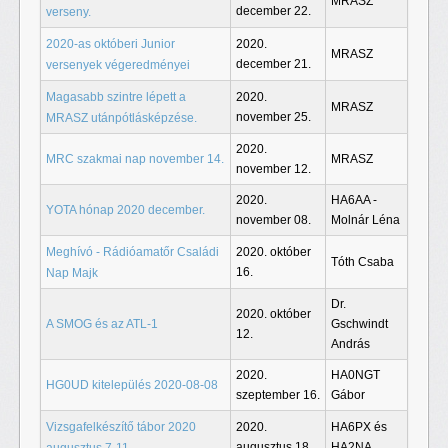
MRASZ
december 22.
verseny.
2020-as októberi Junior
2020.
MRASZ
december 21.
versenyek végeredményei
Magasabb szintre lépett a
2020.
MRASZ
november 25.
MRASZ utánpótlásképzése.
2020.
MRC szakmai nap november 14.
MRASZ
november 12.
2020.
HA6AA -
YOTA hónap 2020 december.
november 08.
Molnár Léna
Meghívó - Rádióamatőr Családi
2020. október
Tóth Csaba
16.
Nap Majk
Dr.
2020. október
A SMOG és az ATL-1
Gschwindt
12.
András
2020.
HA0NGT
HG0UD kitelepülés 2020-08-08
szeptember 16.
Gábor
Vizsgafelkészítő tábor 2020
2020.
HA6PX és
augusztus 18.
HA2NA
augusztus 7-11