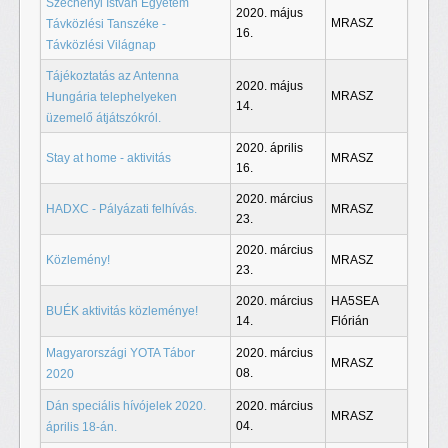
Széchenyi István Egyetem
2020. május
MRASZ
Távközlési Tanszéke -
16.
Távközlési Világnap
Tájékoztatás az Antenna
2020. május
MRASZ
Hungária telephelyeken
14.
üzemelő átjátszókról.
2020. április
Stay at home - aktivitás
MRASZ
16.
2020. március
HADXC - Pályázati felhívás.
MRASZ
23.
2020. március
Közlemény!
MRASZ
23.
2020. március
HA5SEA
BUÉK aktivitás közleménye!
14.
Flórián
Magyarországi YOTA Tábor
2020. március
MRASZ
08.
2020
Dán speciális hívójelek 2020.
2020. március
MRASZ
04.
április 18-án.