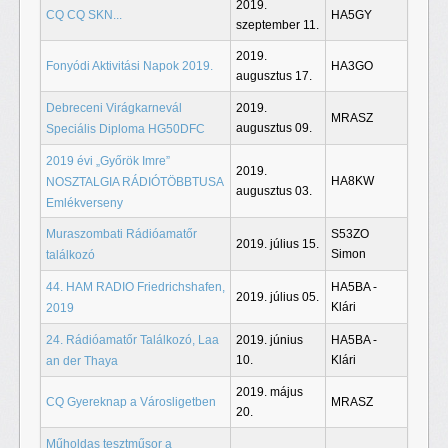
2019.
CQ CQ SKN...
HA5GY
szeptember 11.
2019.
Fonyódi Aktivitási Napok 2019.
HA3GO
augusztus 17.
Debreceni Virágkarnevál
2019.
MRASZ
augusztus 09.
Speciális Diploma HG50DFC
2019 évi „Győrök Imre”
2019.
HA8KW
NOSZTALGIA RÁDIÓTÖBBTUSA
augusztus 03.
Emlékverseny
Muraszombati Rádióamatőr
S53ZO
2019. július 15.
Simon
találkozó
44. HAM RADIO Friedrichshafen,
HA5BA -
2019. július 05.
Klári
2019
24. Rádióamatőr Találkozó, Laa
2019. június
HA5BA -
10.
Klári
an der Thaya
2019. május
CQ Gyereknap a Városligetben
MRASZ
20.
Műholdas tesztműsor a