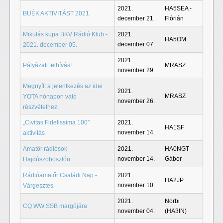
2021.
HA5SEA -
BUÉK AKTIVITÁST 2021
december 21.
Flórián
Mikulás kupa BKV Rádió Klub -
2021.
HA5OM
december 07.
2021. december 05.
2021.
Pályázati felhívás!
MRASZ
november 29.
Megnyílt a jelentkezés az idei
2021.
MRASZ
YOTA hónapon való
november 26.
részvételhez.
„Civitas Fidelissima 100”
2021.
HA1SF
november 14.
aktivitás
Amatőr rádiósok
2021.
HA0NGT
november 14.
Gábor
Hajdúszoboszlón
Rádióamatőr Családi Nap -
2021.
HA2JP
november 10.
Várgesztes
2021.
Norbi
CQ WW SSB margójára
november 04.
(HA3IN)