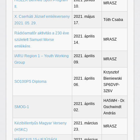
2021. június
MRASZ
10.
II.
X. Cserháti József emlékverseny
2021. május
Tóth Csaba
17.
2021. 05. 29.
Rádióamatőr aktivitás a 230 éve
2021. április
MRASZ
született Samuel Morse
14.
emlékére.
IARU Region 1 – Youth Working
2021. április
MRASZ
09.
Group
Krzysztof
2021. április
Bieniewski
SO100PS Diploma
06.
SP6DVP-
3Z6V
HA5WH - Dr.
2021. április
SMOG-1
Gschwindt
02.
András
Kézibillentyűs Magyar Verseny
2021. március
MRASZ
23.
(HSKC)
MÁRCIUS 15-i IFJÚSÁGI
2021. március