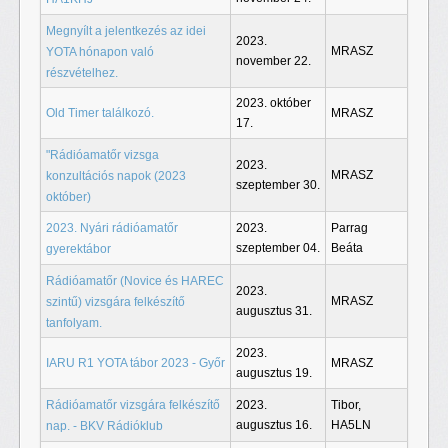
Megnyílt a jelentkezés az idei
2023.
MRASZ
YOTA hónapon való
november 22.
részvételhez.
2023. október
Old Timer találkozó.
MRASZ
17.
"Rádióamatőr vizsga
2023.
MRASZ
konzultációs napok (2023
szeptember 30.
október)
2023. Nyári rádióamatőr
2023.
Parrag
szeptember 04.
Beáta
gyerektábor
Rádióamatőr (Novice és HAREC
2023.
MRASZ
szintű) vizsgára felkészítő
augusztus 31.
tanfolyam.
2023.
IARU R1 YOTA tábor 2023 - Győr
MRASZ
augusztus 19.
Rádióamatőr vizsgára felkészítő
2023.
Tibor,
augusztus 16.
HA5LN
nap. - BKV Rádióklub