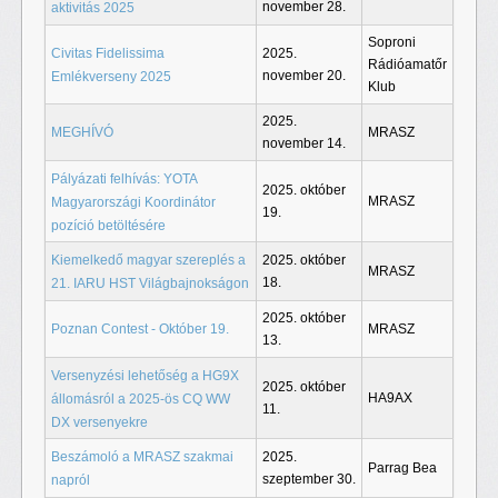
november 28.
aktivitás 2025
Soproni
Civitas Fidelissima
2025.
Rádióamatőr
november 20.
Emlékverseny 2025
Klub
2025.
MEGHÍVÓ
MRASZ
november 14.
Pályázati felhívás: YOTA
2025. október
MRASZ
Magyarországi Koordinátor
19.
pozíció betöltésére
Kiemelkedő magyar szereplés a
2025. október
MRASZ
18.
21. IARU HST Világbajnokságon
2025. október
Poznan Contest - Október 19.
MRASZ
13.
Versenyzési lehetőség a HG9X
2025. október
HA9AX
állomásról a 2025-ös CQ WW
11.
DX versenyekre
Beszámoló a MRASZ szakmai
2025.
Parrag Bea
szeptember 30.
napról