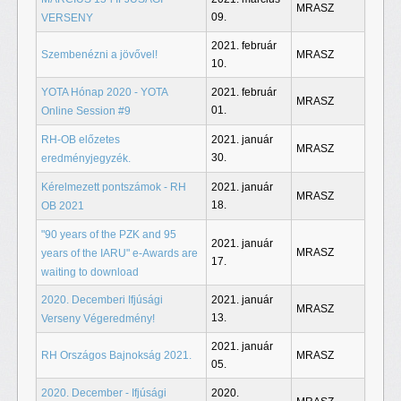
MRASZ
09.
VERSENY
2021. február
Szembenézni a jövővel!
MRASZ
10.
YOTA Hónap 2020 - YOTA
2021. február
MRASZ
01.
Online Session #9
RH-OB előzetes
2021. január
MRASZ
30.
eredményjegyzék.
Kérelmezett pontszámok - RH
2021. január
MRASZ
18.
OB 2021
"90 years of the PZK and 95
2021. január
MRASZ
years of the IARU" e-Awards are
17.
waiting to download
2020. Decemberi Ifjúsági
2021. január
MRASZ
13.
Verseny Végeredmény!
2021. január
RH Országos Bajnokság 2021.
MRASZ
05.
2020. December - Ifjúsági
2020.