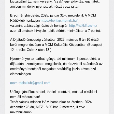
kivizsgálni! Ez nem verseny, "csak" egy aktivitás, egy játék,
amiben mindenki nyertes, aki részt vesz rajta.
Eredményhirdetés:
2025. január 31-ig megjelenik A MOM
Rádióklub honlapján
https://honlap.momrk.hu/
valamint a Jászsági rádiósok honlapján
http://ha7klf.uw.hu/
azon állomások hívójelei, akik elérték minimálisan a 7 pontot.
A Díjátadó ünnepség várhatóan 2025. március 8-án 10 órától
kerül megrendezésre a MOM Kulturális Központban (Budapest
12. kerület Csörsz utca 18.)
Nyereményre az tarthat igényt, aki minimum 7 pontot elért, a
díjátadón személyesen megjelenik, és részvételi szándékát az
eredményhírdetésnél megadott határidőig jelzia következő
elérhetőségen
mom.radioklub@gmail.com
Utólag ajándékot átadni, tárolni, postázni, mással elküldeni
nem áll módunkban!
Tehát várunk minden HAM barátunkat az éterben, 2024
december 28-án, MEZ 18:00-kor, 2 méteren, illetve
mikrohullámon!