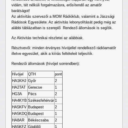
vidám, tét nélküli forgalmazásra, erősítendő az amatőr
barátságot!
Az aktivitás szervezői a MOM Rádióklub, valamint a Jászsági
Rádiósok Egyesülete. Az aktivitás lebonyolítását pedig még az
alábbi táblázatban is szereplő Rendező állomások is segítik.
Az Aktivitás technikai részletei az alábbiak.
Résztvevői: minden érvényes hívójellel rendelkező rádióamatőr
illetve egyesület, akik a kiírás feltételeit teljesítik.
Rendezői állomások (hívójel sorrendben):
Hívójel
QTH
pont
HA1KHJ
Győr
2
HA2TAT
Gerecse
1
HG3A
Pécs
2
HA4KYB
Székesfehérvár
1
HA5KFV
Budapest
2
HA5KDQ
Budapest
1
HA8AR
Békéscsaba
2
HA5KFZ
Gödöllő
1