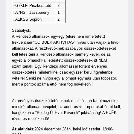
HG7KLF
Piszkés-tető
2
HA7NS
Jászberény
1
HA1KSS
Sopron
2
Szabályok:
A Rendező állomások egy-egy (előre nem ismertetett)
frekvencián "CQ BUÉK AKTIVITÁS" hívás után várják a hívó
állomásokat. A résztvevőknek szabályos összeköttetéseket
kell létesíteni a Rendező állomások bármelyikével, de az
egyéb állomásokkal létesített összeköttetések itt NEM
számítanak! Egy Rendező állomással történt érvényes
összeköttetés mindenkinél csak egyszer kerül figyelembe
vételre! Senki ne hívjon egy állomást egymás után többször,
mert a pontok száma ettől nem fog növekedni!
Az érvényes összeköttetéseknek minimálisan tartalmazni kell
mindkét állomás hívójelét, az adott és vett riportokat és el kell,
hangozzon a "Boldog Új Évet Kívánok" jókívánság! A BUÉK
rövidítés mellőzendő!
Az aktivitás
:2024 december 28án, helyi idő szerint 18:00-