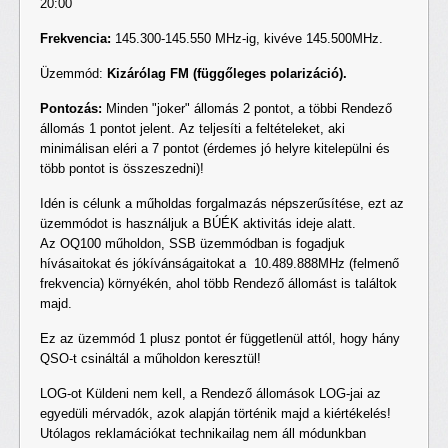
20:00
Frekvencia:
145.300-145.550 MHz-ig, kivéve 145.500MHz.
Üzemmód:
Kizárólag FM (függőleges polarizáció).
Pontozás:
Minden "joker" állomás 2 pontot, a többi Rendező
állomás 1 pontot jelent. Az teljesíti a feltételeket, aki
minimálisan eléri a 7 pontot (érdemes jó helyre kitelepülni és
több pontot is összeszedni)!
Idén is célunk a műholdas forgalmazás népszerűsítése, ezt az
üzemmódot is használjuk a BÚÉK aktivitás ideje alatt.
Az OQ100 műholdon, SSB üzemmódban is fogadjuk
hívásaitokat és jókívánságaitokat a 10.489.888MHz (felmenő
frekvencia) környékén, ahol több Rendező állomást is találtok
majd.
Ez az üzemmód 1 plusz pontot ér függetlenül attól, hogy hány
QSO-t csináltál a műholdon keresztül!
LOG-ot Küldeni nem kell, a Rendező állomások LOG-jai az
egyedüli mérvadók, azok alapján történik majd a kiértékelés!
Utólagos reklamációkat technikailag nem áll módunkban