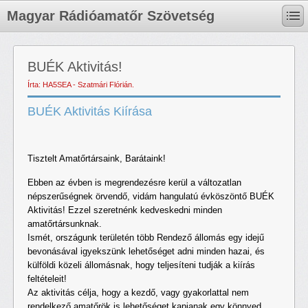
Magyar Rádióamatőr Szövetség
BUÉK Aktivitás!
Írta: HA5SEA - Szatmári Flórián.
BUÉK Aktivitás Kiírása
Tisztelt Amatőrtársaink, Barátaink!
Ebben az évben is megrendezésre kerül a változatlan
népszerűségnek örvendő, vidám hangulatú évköszöntő BUÉK
Aktivitás! Ezzel szeretnénk kedveskedni minden
amatőrtársunknak.
Ismét, országunk területén több Rendező állomás egy idejű
bevonásával igyekszünk lehetőséget adni minden hazai, és
külföldi közeli állomásnak, hogy teljesíteni tudják a kiírás
feltételeit!
Az aktivitás célja, hogy a kezdő, vagy gyakorlattal nem
rendelkező amatőrök is lehetőséget kapjanak egy könnyed,