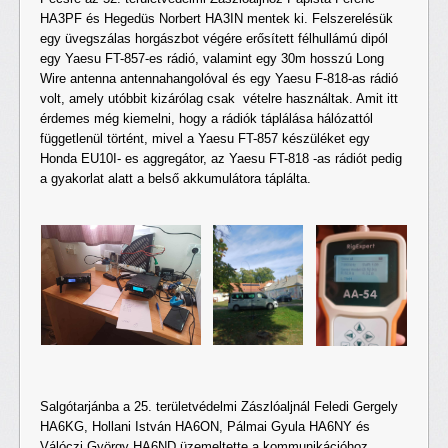
HA3PF és Hegedüs Norbert HA3IN mentek ki. Felszerelésük
egy üvegszálas horgászbot végére erősített félhullámú dipól
egy Yaesu FT-857-es rádió, valamint egy 30m hosszú Long
Wire antenna antennahangolóval és egy Yaesu F-818-as rádió
volt, amely utóbbit kizárólag csak vételre használtak. Amit itt
érdemes még kiemelni, hogy a rádiók táplálása hálózattól
függetlenül történt, mivel a Yaesu FT-857 készüléket egy
Honda EU10I- es aggregátor, az Yaesu FT-818 -as rádiót pedig
a gyakorlat alatt a belső akkumulátora táplálta.
Salgótarjánba a 25. területvédelmi Zászlóaljnál Feledi Gergely
HA6KG, Hollani István HA6ON, Pálmai Gyula HA6NY és
Válóczi György HA6ND üzemeltette a kommunikációhoz