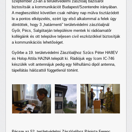
szeptember 23-án a területvédelmi zászlóalj bázisáról
biztosítsák a kommunikációt Budapest/Szentendre irányában.
A megbeszélést követően csak néhány nap múlva tisztázódott
le a pontos elképzelés, ezért így első alkalommal a felek úgy
döntöttek, hogy 3 „határmenti” területvédelmi zászlóaljnál
Győr, Pécs, Salgótarján településre mentek ki rádióamatőr
kollégáink és ott települve teljesen civil eszközökkel biztosítják
a kommunikációs lehetőséget.
Győrbe a 19. területvédelmi Zászlóaljhoz Szűcs Péter HA8EV
és Holop Attila HA2NA települt ki. Rádiójuk egy Icom IC-746
készülék volt antennájuk pedig egy félhullámú dipól antenna,
tápellátás hálózattól függetlenül történt.
Pécsre az 52. területvédelmi Zászlóaljhoz Pápista Ferenc