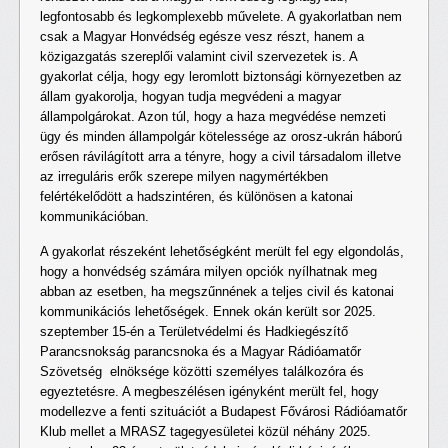
legfontosabb és legkomplexebb művelete. A gyakorlatban nem
csak a Magyar Honvédség egésze vesz részt, hanem a
közigazgatás szereplői valamint civil szervezetek is. A
gyakorlat célja, hogy egy leromlott biztonsági környezetben az
állam gyakorolja, hogyan tudja megvédeni a magyar
állampolgárokat. Azon túl, hogy a haza megvédése nemzeti
ügy és minden állampolgár kötelessége az orosz-ukrán háború
erősen rávilágított arra a tényre, hogy a civil társadalom illetve
az irreguláris erők szerepe milyen nagymértékben
felértékelődött a hadszintéren, és különösen a katonai
kommunikációban.
A gyakorlat részeként lehetőségként merült fel egy elgondolás,
hogy a honvédség számára milyen opciók nyílhatnak meg
abban az esetben, ha megszűnnének a teljes civil és katonai
kommunikációs lehetőségek. Ennek okán került sor 2025.
szeptember 15-én a Területvédelmi és Hadkiegészítő
Parancsnokság parancsnoka és a Magyar Rádióamatőr
Szövetség elnöksége közötti személyes találkozóra és
egyeztetésre. A megbeszélésen igényként merült fel, hogy
modellezve a fenti szituációt a Budapest Fővárosi Rádióamatőr
Klub mellet a MRASZ tagegyesületei közül néhány 2025.