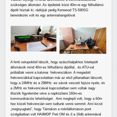
szükséges állomást. Az épületek közé 40m-re egy félhullámú
dipólt húztak ki, rádiójuk pedig Kenwood TS-590SG
berendezés volt és egy antennahangolóval.
A fenti setupokból látszik, hogy azászlóaljakhoz kitelepült
állomások mind 40m-es félhullámú dipóllal, és ATU-val
próbáltak venni a katonai frekvenciákon. A megadott
frekvenciákkal kapcsolatban már az első pillanatban látszott,
hogy a 24MHz és a 29MHz -es sávok veszett fejsze nyele, és
a 2MHz es frekvenciával kapcsolatban sem voltak nagy
illúziók figyelembe véve a napközbeni 160m-es
kommunikációs lehetőséget. Ami meglepő volt, hogy a 60m
hez közeli frekvencián sem tudtunk venni semmit. Ami kicsit
„megnyugtató”, hogy Tárnokon a mérőállomáson pont
szolgálatban volt HA9MDP Peti OM és ő a 16db antennával