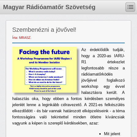
Magyar Rádióamatőr Szövetség
Szembenézni a jövővel!
Írta: MRASZ.
Az érdeklődők tudják,
hogy a 2020-as IARU-
R1 értekezlet
legfontosabb része a
rádióamatőrködés
jövőjével foglalkozó
workshop egy évvel
halasztásra került. A
halasztás oka, hogy ebben a fontos kérdésben személyes
jelenlét lenne a leginkább célravezető. A 2021-es felkészülés
elkezdődött - és bár vannak határozott elképzeléseink - a téma
fontosságára való tekintettel minden ötletre kíváncsiak
vagyunk a képen is szereplő kérdésekben, azaz:
Mit jelent