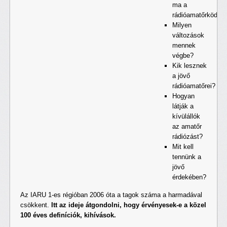
ma a
rádióamatőrködés
Milyen
változások
mennek
végbe?
Kik lesznek
a jövő
rádióamatőrei?
Hogyan
látják a
kívülállók
az amatőr
rádiózást?
Mit kell
tennünk a
jövő
érdekében?
Az IARU 1-es régióban 2006 óta a tagok száma a harmadával
csökkent.
Itt az ideje átgondolni, hogy érvényesek-e a közel
100 éves definíciók, kihívások.