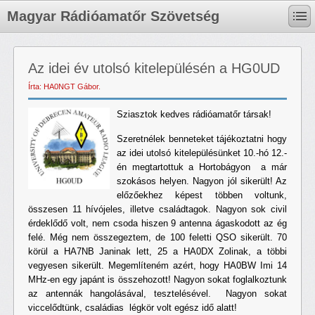
Magyar Rádióamatőr Szövetség
Az idei év utolsó kitelepülésén a HG0UD
Írta: HA0NGT Gábor.
Sziasztok kedves rádióamatőr társak!
Szeretnélek benneteket tájékoztatni hogy
az idei utolsó kitelepülésünket 10.-hó 12.-
én megtartottuk a Hortobágyon a már
szokásos helyen. Nagyon jól sikerült! Az
előzőekhez képest többen voltunk,
összesen 11 hívójeles, illetve családtagok. Nagyon sok civil
érdeklődő volt, nem csoda hiszen 9 antenna ágaskodott az ég
felé. Még nem összegeztem, de 100 feletti QSO sikerült. 70
körül a HA7NB Janinak lett, 25 a HA0DX Zolinak, a többi
vegyesen sikerült. Megemlíteném azért, hogy HA0BW Imi 14
MHz-en egy japánt is összehozott! Nagyon sokat foglalkoztunk
az antennák hangolásával, tesztelésével. Nagyon sokat
viccelődtünk, családias légkör volt egész idő alatt!