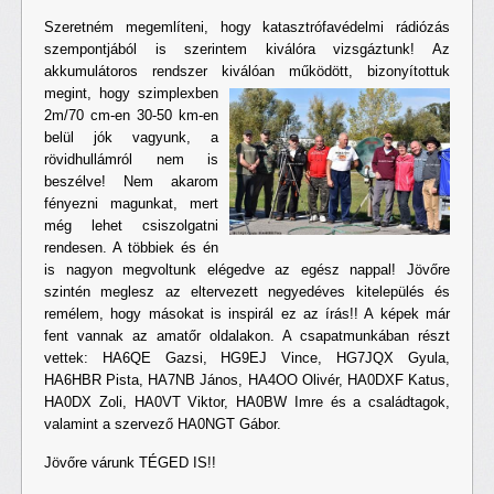
Szeretném megemlíteni, hogy katasztrófavédelmi rádiózás
szempontjából is szerintem kiválóra vizsgáztunk! Az
akkumulátoros rendszer kiválóan működött,
bizonyítottuk
megint, hogy szimplexben
2m/70 cm-en 30-50 km-en
belül jók vagyunk, a
rövidhullámról nem is
beszélve! Nem akarom
fényezni magunkat, mert
még lehet csiszolgatni
rendesen. A többiek és én
is nagyon megvoltunk elégedve az egész nappal! Jövőre
szintén meglesz az eltervezett negyedéves kitelepülés és
remélem, hogy másokat is inspirál ez az írás!! A képek már
fent vannak az amatőr oldalakon. A csapatmunkában részt
vettek: HA6QE Gazsi, HG9EJ Vince, HG7JQX Gyula,
HA6HBR Pista, HA7NB János, HA4OO Olivér, HA0DXF Katus,
HA0DX Zoli, HA0VT Viktor, HA0BW Imre és a családtagok,
valamint a szervező HA0NGT Gábor.
Jövőre várunk TÉGED IS!!