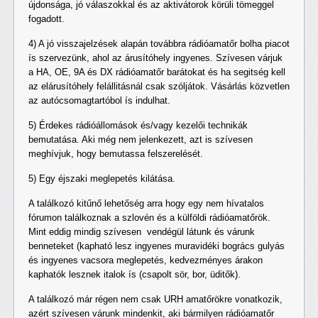
újdonsága, jó válaszokkal és az aktivátorok körüli tömeggel
fogadott.
4) A jó visszajelzések alapán továbbra rádióamatőr bolha piacot
ís szervezünk, ahol az árusítóhely ingyenes. Szívesen várjuk
a HA, OE, 9A és DX rádióamatőr barátokat és ha segitség kell
az elárusítóhely felállitásnál csak szóljátok. Vásárlás közvetlen
az autócsomagtartóbol ís indulhat.
5) Érdekes rádióállomások és/vagy kezelői technikák
bemutatása. Aki még nem jelenkezett, azt is szívesen
meghívjuk, hogy bemutassa felszerelését.
5) Egy éjszaki meglepetés kilátása.
A találkozó kitűnő lehetőség arra hogy egy nem hívatalos
fórumon találkoznak a szlovén és a külföldi rádióamatőrök.
Mint eddig mindig szívesen vendégül látunk és várunk
benneteket (kapható lesz ingyenes muravidéki bogrács gulyás
és ingyenes vacsora meglepetés, kedvezményes árakon
kaphatók lesznek italok ís (csapolt sör, bor, üditők).
A találkozó már régen nem csak URH amatőrökre vonatkozik,
azért szívesen várunk mindenkit, aki bármilyen rádióamatőr