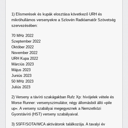
1) Elismerések és kupák elosztása következő URH és
mikróhullámos versenyekre a Szlovén Radióamatőr Szövetség
szervezésében:
70 MHz 2022
Szeptember 2022
Október 2022
November 2022
URH Kupa 2022
Márciús 2023
Május 2023
Juniús 2023
50 MHz 2023
Juliús 2023
2) Verseny a távíró szakágakban Rufz Xp: hívójelek vétele és
Morse Runner: versenyszimulátor, négy állomásból álló «pile
up«. A verseny szabályai megegyeznek a Nemzetközi
Gyorstávíró (HST) verseny szabályaival.
3) S5FF/SOTA/WCA aktivátorok találkozója. A tavalyi év