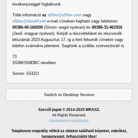
tevékenységgel foglalkozik.
Több információ
az
s53m@s53m.com
vagy
s52ez@slovhf.net
e-mail címeken kapható vagy telefonon
00386-40-160200
(Simon -angol nyelven) és
00386-31-461916
(Jenő -magyar nyelven). Kérjük a részvételüket és részvevők
létszámát 2023 Augusztus 17.-ig a fent felsorolt címekre vagy
telefon számokra jelenteni. Segitünk a szállás szervezésnél ís.
73
S53M/S59DBC nevében
Simon- S53ZO
Switch to Desktop Version
Szerzői jogok © 2014-2025 MRASZ.
All Rights Reserved.
Adatvédelmi szabályzat.
Tulajdonosi engedély nélkül az oldalon található képeket, videókat,
hanganyagot, felhasználni tilos!