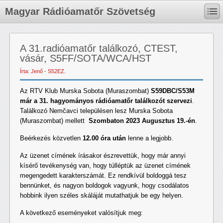
Magyar Rádióamatőr Szövetség
A 31.radióamatőr találkozó, CTEST,
vásár, S5FF/SOTA/WCA/HST
Írta: Jenő - S52EZ.
Az RTV Klub Murska Sobota (Muraszombat)
S59DBC/S53M
már
a 31. hagyományos rádióamatőr találkozót szervezi
.
Találkozó Nemčavci településen lesz Murska Sobota
(Muraszombat) mellett
Szombaton 2023 Augusztus 19.-én
.
Beérkezés közvetlen
12.00 óra után
lenne a legjobb.
Az üzenet címének írásakor észrevettük, hogy már annyi
kísérő tevékenység van, hogy túlléptük az üzenet címének
megengedett karakterszámát. Ez rendkívül boldoggá tesz
bennünket, és nagyon boldogok vagyunk, hogy csodálatos
hobbink ilyen széles skáláját mutathatjuk be egy helyen.
A következő eseményeket valósítjuk meg: