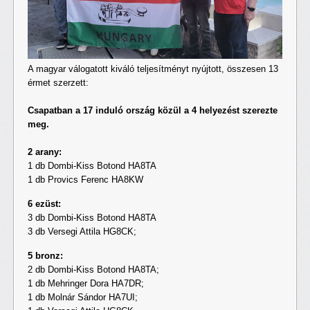
A magyar válogatott kiváló teljesítményt nyújtott, összesen 13
érmet szerzett:
Csapatban a 17 induló ország közül a 4 helyezést szerezte
meg.
2 arany:
1 db Dombi-Kiss Botond HA8TA
1 db Provics Ferenc HA8KW
6 ezüst:
3 db Dombi-Kiss Botond HA8TA
3 db Versegi Attila HG8CK;
5 bronz:
2 db Dombi-Kiss Botond HA8TA;
1 db Mehringer Dora HA7DR;
1 db Molnár Sándor HA7UI;