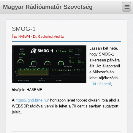
Magyar Rádióamatőr Szövetség
SMOG-1
Írta: HA5WH - Dr. Gschwindt András.
Lassan két hete,
hogy SMOG-1
sikeresen pályára
állt. Az állapotáról
a Műszerfalán
lehet tájékozódni
.. itt nézhető
,
hívójele HA5BME
A
https://gnd.bme.hu/
honlapon lehet többet olvasni róla ahol a
WEBSDR rádióval venni is lehet a 70 centis sávban sugárzott
jeleit..