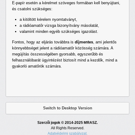
E-papír esetén a kérelmet szöveges formában kell benyújtani,
és csatolni szükséges:
a kitöltött kérelem nyomtatványt,
a rádióamatőr vizsga bizonyítvány másolatát,
valamint minden egyéb szükséges igazolást.
Fontos, hogy az eljárás továbbra is
díjmentes
, ami jelentős
könnyebbséget jelent a rádióamatőr közösség számára. A
megújítás összességében gyorsabb, egyszerűbb és
felhasználóbarát ügyintézést biztosít mind a kezdők, mind a
gyakorló amatőrök számára.
Switch to Desktop Version
Szerzői jogok © 2014-2025 MRASZ.
All Rights Reserved.
Adatvédelmi szabályzat.