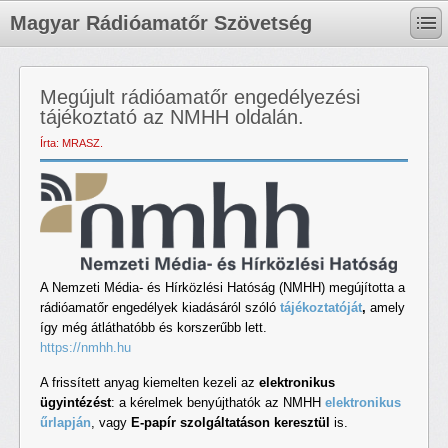
Magyar Rádióamatőr Szövetség
Megújult rádióamatőr engedélyezési
tájékoztató az NMHH oldalán.
Írta: MRASZ.
A Nemzeti Média- és Hírközlési Hatóság (NMHH) megújította a
rádióamatőr engedélyek kiadásáról szóló
tájékoztatóját
,
amely
így még átláthatóbb és korszerűbb lett.
https://nmhh.hu
A frissített anyag kiemelten kezeli az
elektronikus
ügyintézést
: a kérelmek benyújthatók az NMHH
elektronikus
űrlapján
, vagy
E-papír szolgáltatáson keresztül
is.