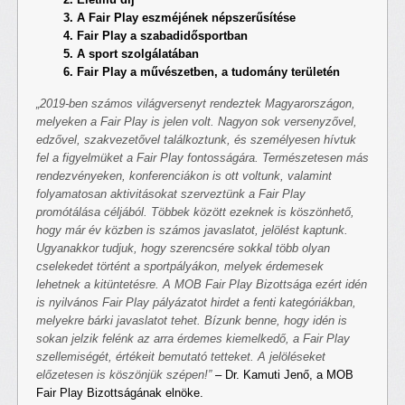
3. A Fair Play eszméjének népszerűsítése
4. Fair Play a szabadidősportban
5. A sport szolgálatában
6. Fair Play a művészetben, a tudomány területén
„2019-ben számos világversenyt rendeztek Magyarországon,
melyeken a Fair Play is jelen volt. Nagyon sok versenyzővel,
edzővel, szakvezetővel találkoztunk, és személyesen hívtuk
fel a figyelmüket a Fair Play fontosságára. Természetesen más
rendezvényeken, konferenciákon is ott voltunk, valamint
folyamatosan aktivitásokat szerveztünk a Fair Play
promótálása céljából. Többek között ezeknek is köszönhető,
hogy már év közben is számos javaslatot, jelölést kaptunk.
Ugyanakkor tudjuk, hogy szerencsére sokkal több olyan
cselekedet történt a sportpályákon, melyek érdemesek
lehetnek a kitüntetésre. A MOB Fair Play Bizottsága ezért idén
is nyilvános Fair Play pályázatot hirdet a fenti kategóriákban,
melyekre bárki javaslatot tehet. Bízunk benne, hogy idén is
sokan jelzik felénk az arra érdemes kiemelkedő, a Fair Play
szellemiségét, értékeit bemutató tetteket. A jelöléseket
előzetesen is köszönjük szépen!”
– Dr. Kamuti Jenő, a MOB
Fair Play Bizottságának elnöke.