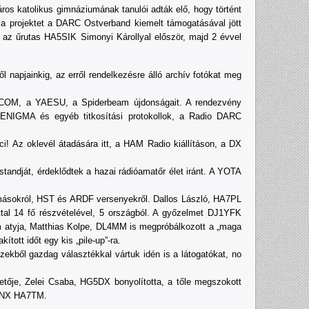
ros katolikus gimnáziumának tanulói adták elő, hogy történt
 a projektet a DARC Ostverband kiemelt támogatásával jött
k az űrutas HA5SIK Simonyi Károllyal először, majd 2 évvel
l napjainkig, az erről rendelkezésre álló archív fotókat meg
az ICOM, a YAESU, a Spiderbeam újdonságait. A rendezvény
, ENIGMA és egyéb titkosítási protokollok, a Radio DARC
 Az oklevél átadására itt, a HAM Radio kiállításon, a DX
ndját, érdeklődtek a hazai rádióamatőr élet iránt. A YOTA
lomásokról, HST és ARDF versenyekről. Dallos László, HA7PL
tal 14 fő részvételével, 5 országból. A győzelmet DJ1YFK
m atyja, Matthias Kolpe, DL4MM is megpróbálkozott a „maga
tott időt egy kis „pile-up”-ra.
ekből gazdag választékkal vártuk idén is a látogatókat, no
ője, Zelei Csaba, HG5DX bonyolította, a tőle megszokott
 TNX HA7TM.