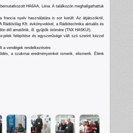
 bemutatkozott HA6AA, Léna. A találkozón meghallgathattuk
rancia nyelv használatára is sor került. Az átjátszókról,
A Rádióvilág Kft. évkönyvekkel, a Rádiótechnika aktuális és
dön élő amatőrök, ill. gyűjtők örömére (TNX HA5KU!).
elek felépítése és egyszerűsége vált szó szerint kézzel
llt a vendégek rendelkezésére.
dés, a szakmai eredményeinket ismerik, elismerik. Élénk