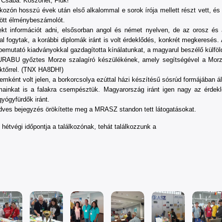
Csaba. Köszönet, Fiúk!
zón hosszú évek után első alkalommal e sorok írója mellett részt vett, és
ötött élménybeszámolót.
t információt adni, elsősorban angol és német nyelven, de az orosz és a f
l fogytak, a korábbi diplomák iránt is volt érdeklődés, konkrét megkeresés. 
 bemutató kiadványokkal gazdagította kínálatunkat, a magyarul beszélő külföl
RABU győztes Morze szalagíró készülékének, amely segítségével a Morze-j
uktőrrel. (TNX HA8DH!)
mként volt jelen, a borkorcsolya ezúttal házi készítésű sósrúd formájában á
nkat is a falakra csempésztük. Magyarország iránt igen nagy az érdeklő
yógyfürdők iránt.
ves bejegyzés örökítette meg a MRASZ standon tett látogatásokat.
ó hétvégi időpontja a találkozónak, tehát találkozzunk a