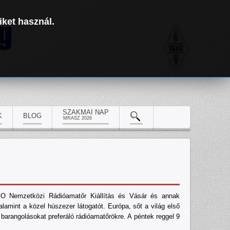
iket használ.
SZAKMAI NAP
K
BLOG
MRASZ 2026
IO Nemzetközi Rádióamatőr Kiállítás és Vásár és annak
lamint a közel húszezer látogatót. Európa, sőt a világ első
 barangolásokat preferáló rádióamatőrökre. A péntek reggel 9