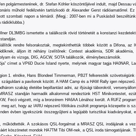
en polgármesterének, dr. Stefan Köhler köszöntőjével indult, majd Dessau vá
náris műhold fedélzetén tartózkodó dr. Alexander Gerst rádióamatőrrel. Ez
artott szombati napon a témáról. (Megj.: 2007-ben mi a Puskásból beszéltün
a rádióklubba.)
lner DL3MBG ismertette a találkozók rövid történetét a konstanzi kezdetektő
 standján.
kiállítók rendre felsorakoztak, megtekinthettük többek között a Difona, 
ődőknek, álljon itt néhány ízelítőnek: Contest akadémia, SDR akadémia
folyam és vizsga, DIG, AGCW, SOTA találkozók, élménybeszámolók.
ja” címet a VP6D Ducie Island nyerte, melynek magyar tagja HA0NAR, Laci!
ion 1. elnöke, Hans Blondeel Timmerman, PB2T felkeresték szövetségünk sta
val száguldani a pavilonok között. A HAM Camp és a HAM Rally igen népszerű.
árom szakág életébe bepillantást adni, az ifjúsági táborokról, versenyál
A MRASZ standján harmadik alkalommal rendeztünk HST Minikontestet, ezút
A8KW, Fecó végzett, míg a bronzérem HA6AA Lénához került. A RUFZ progra
 meg azt, hogy az IARU népszerű főtitkára zsúfolt programja közepette is szakí
den évben igyekszünk összegyűjteni a legújabb turisztikai kiadványokat, ez
, működtették. A szokásos QSL-forgalmat a MRASZ QSL irodájának a vezet
sáért köszönetet mondok HA7TM Tibi OM-nek, a QSL iroda támogatójának.