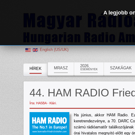
A legjobb on
English (US/UK)
2026
MRASZ
SZAKÁGAK
HÍREK
ESEMÉNYEK
44. HAM RADIO Fried
Írta: HA5BA - Klári.
Ha június, akkor HAM Radio. Ez
keretrendezvénye, a 70. DARC Cons
számú rádióamatőr találkozójának i
órai hivatalos megnyitó előtt egy ó