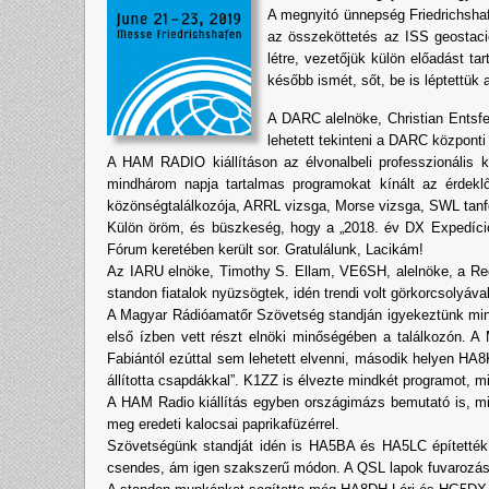
A megnyitó ünnepség Friedrichshaf
az összeköttetés az ISS geostacio
létre, vezetőjük külön előadást t
később ismét, sőt, be is léptettük 
A DARC alelnöke, Christian Entsfel
lehetett tekinteni a DARC központi
A HAM RADIO kiállításon az élvonalbeli professzionális 
mindhárom napja tartalmas programokat kínált az érdekl
közönségtalálkozója, ARRL vizsga, Morse vizsga, SWL tan
Külön öröm, és büszkeség, hogy a „2018. év DX Expedíció
Fórum keretében került sor. Gratulálunk, Lacikám!
Az IARU elnöke, Timothy S. Ellam, VE6SH, alelnöke, a Reg
standon fiatalok nyüzsögtek, idén trendi volt görkorcsolyá
A Magyar Rádióamatőr Szövetség standján igyekeztünk mindh
első ízben vett részt elnöki minőségében a találkozón. 
Fabiántól ezúttal sem lehetett elvenni, második helyen H
állította csapdákkal”. K1ZZ is élvezte mindkét programot, mi
A HAM Radio kiállítás egyben országimázs bemutató is, min
meg eredeti kalocsai paprikafüzérrel.
Szövetségünk standját idén is HA5BA és HA5LC építették
csendes, ám igen szakszerű módon. A QSL lapok fuvarozá