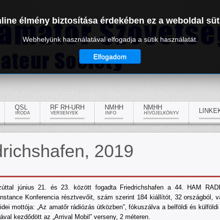
line élmény biztosítása érdekében ez a weboldal süt
Webhelyünk használatával elfogadja a sütik használatát.
Elfogadom
QSL
RF RH-URH
NMHH
NMHH
LINKE
IRODA
VERSENYEK
INFO
HÍVÓJELKÖNYV
richshafen, 2019
úttal június 21. és 23. között fogadta Friedrichshafen a 44. HAM RAD
tance Konferencia résztvevőit, szám szerint 184 kiállítót, 32 országból, va
dei mottója: „Az amatőr rádiózás útközben”, fókuszálva a belföldi és külföldi
rával kezdődött az „Arrival Mobil” verseny, 2 méteren.