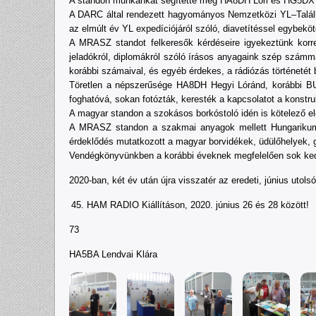
A standon munkánkat segítette még HA8DH Lóri és HG5DX 
A DARC által rendezett hagyományos Nemzetközi YL–Találko
az elmúlt év YL expedíciójáról szóló, diavetítéssel egybek
A MRASZ standot felkeresők kérdéseire igyekeztünk korrek
jeladókról, diplomákról szóló írásos anyagaink szép számma
korábbi számaival, és egyéb érdekes, a rádiózás történetét
Töretlen a népszerűsége HA8DH Hegyi Lóránd, korábbi BU
foghatóvá, sokan fotózták, keresték a kapcsolatot a konstr
A magyar standon a szokásos borkóstoló idén is kötelező ele
A MRASZ standon a szakmai anyagok mellett Hungarikumai
érdeklődés mutatkozott a magyar borvidékek, üdülőhelyek, g
Vendégkönyvünkben a korábbi éveknek megfelelően sok ked
2020-ban, két év után újra visszatér az eredeti, június utols
HAM RADIO Kiállításon, 2020. június 26 és 28 között!
73
HA5BA Lendvai Klára