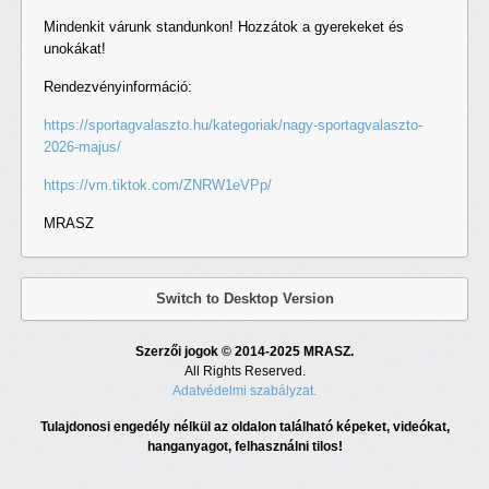
Mindenkit várunk standunkon! Hozzátok a gyerekeket és
unokákat!
Rendezvényinformáció:
https://sportagvalaszto.hu/kategoriak/nagy-sportagvalaszto-
2026-majus/
https://vm.tiktok.com/ZNRW1eVPp/
MRASZ
Switch to Desktop Version
Szerzői jogok © 2014-2025 MRASZ.
All Rights Reserved.
Adatvédelmi szabályzat.
Tulajdonosi engedély nélkül az oldalon található képeket, videókat,
hanganyagot, felhasználni tilos!