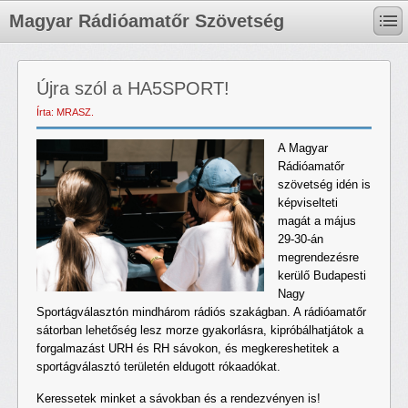
Magyar Rádióamatőr Szövetség
Újra szól a HA5SPORT!
Írta: MRASZ.
A Magyar
Rádióamatőr
szövetség idén is
képviselteti
magát a május
29-30-án
megrendezésre
kerülő Budapesti
Nagy
Sportágválasztón mindhárom rádiós szakágban. A rádióamatőr
sátorban lehetőség lesz morze gyakorlásra, kipróbálhatjátok a
forgalmazást URH és RH sávokon, és megkereshetitek a
sportágválasztó területén eldugott rókaadókat.
Keressetek minket a sávokban és a rendezvényen is!