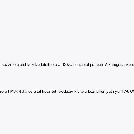
étételétől kezdve letölthető a HSKC honlapról pdf-ben. A kategóriánkénti e
e HA8KN János által készített exkluzív kivitelű kézi billentyűt nyer HA8KW