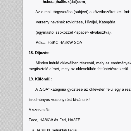
-
hskc
(at)
ha8kux
(dot)
com
;
Az e-mail tárgysorába (subject) a következőket kell írni:
Verseny nevének rövidítése, Hívójel, Kategória
(egymástól szóközzel <space> elválasztva).
Példa: HSKC HA8KW SOA
18. Díjazás:
Minden induló oklevélben részesül, mely az eredmények közz
megtisztelő címet, mely az oklevelükön feltüntetésre kerül.
19. Különdíj:
A „SOA” kategória győztese az oklevélen felül egy a részér
Eredményes versenyzést kívánunk!
A szervezők
Feco, HA8KW és Feri, HA8ZE
a HA8KUX rádióklub tagjai