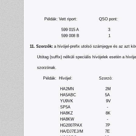
Példák: Vett riport: QSO pont:
599 015 A 3
599 008 B 1
11. Szorzók:
a hívójel-prefix utolsó számjegye és az azt k
Utótag (suffix) nélküli speciális hívójelek esetén a hívóje
szorzónak.
Példák: Hívójel: Szorzó:
HA2MN 2M
HA5ABC 5A
YU9VK 9V
SP5A -
HA8KZ 8K
HA8KW -
HG2007PAX 7P
HA/DJ7EJ/M 7E