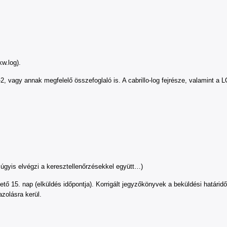
w.log).
 vagy annak megfelelő összefoglaló is. A cabrillo-log fejrésze, valamint a 
gyis elvégzi a keresztellenőrzésekkel együtt…)
tő 15. nap (elküldés időpontja). Korrigált jegyzőkönyvek a beküldési határid
zolásra kerül.