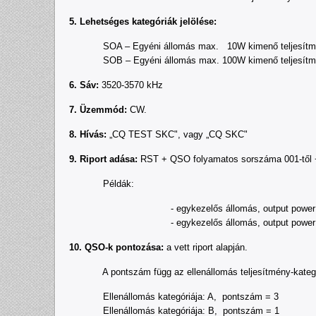
5. Lehetséges kategóriák jelölése:
SOA – Egyéni állomás max. 10W kimenő teljesítm
SOB – Egyéni állomás max. 100W kimenő teljesítm
6. Sáv:
3520-3570 kHz
7. Üzemmód:
CW.
8. Hívás:
„CQ TEST SKC", vagy „CQ SKC"
9. Riport adása:
RST + QSO folyamatos sorszáma 001-től + 
Példák:
- egykezelős állomás, output power = 5W;
- egykezelős állomás, output power = 90W;
10. QSO-k pontozása:
a vett riport alapján.
A pontszám függ az ellenállomás teljesítmény-kategór
Ellenállomás kategóriája: A, pontszám = 3
Ellenállomás kategóriája: B, pontszám = 1