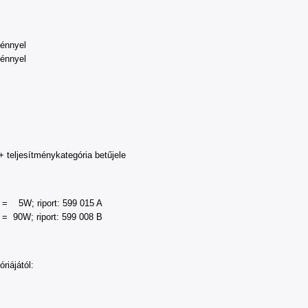
énnyel
énnyel
teljesítménykategória betűjele
 riport: 599 015 A
 riport: 599 008 B
iájától: