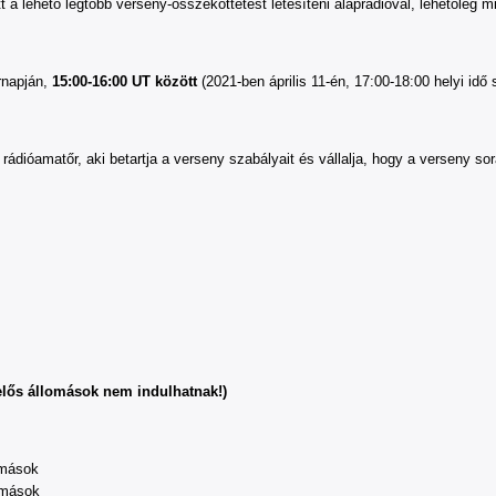
ehető legtöbb verseny-összeköttetést létesíteni alaprádióval, lehetőleg mi
napján,
15:00-16:00 UT között
(2021-ben április 11-én, 17:00-18:00 helyi idő s
rádióamatőr, aki betartja a verseny szabályait és vállalja, hogy a verseny so
elős állomások nem indulhatnak!)
mások
mások