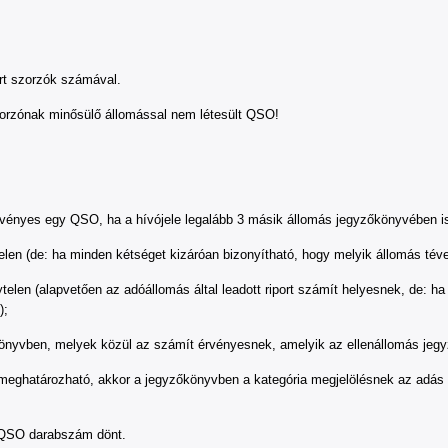
t szorzók számával.
zorzónak minősülő állomással nem létesült QSO!
es egy QSO, ha a hívójele legalább 3 másik állomás jegyzőkönyvében is
(de: ha minden kétséget kizáróan bizonyítható, hogy melyik állomás téved
en (alapvetően az adóállomás által leadott riport számít helyesnek, de: ha
);
vben, melyek közül az számít érvényesnek, amelyik az ellenállomás jegyz
tározható, akkor a jegyzőkönyvben a kategória megjelölésnek az adás olda
 QSO darabszám dönt.