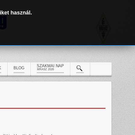
iket használ.
SZAKMAI NAP
K
BLOG
MRASZ 2026