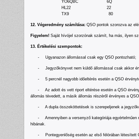
YO6QBC 6Q
HL22 22
TX9 80
12. Végeredmény számítása:
QSO pontok szorozva az elér
Figyelem!
Saját hívójel szorzónak számít, ha más, ilyen s
13. Értékelési szempontok:
- Ugyanazon állomással csak egy QSO pontozható;
- Jegyzőkönyvet nem küldő állomással csak akkor érvény
- 5 percnél nagyobb időeltérés esetén a QSO érvénytelen 
- Az adott és vett riport eltérése esetén a QSO érvénytel
állomás tévedett, a másik állomás részéről érvényes a QSO
- A dupla összeköttetések is szerepeljenek a jegyzőköny
- Amennyiben a versenyző kategóriája egyértelműen megha
hibának.
- Pontegyenlőség esetén az első félórában létesített