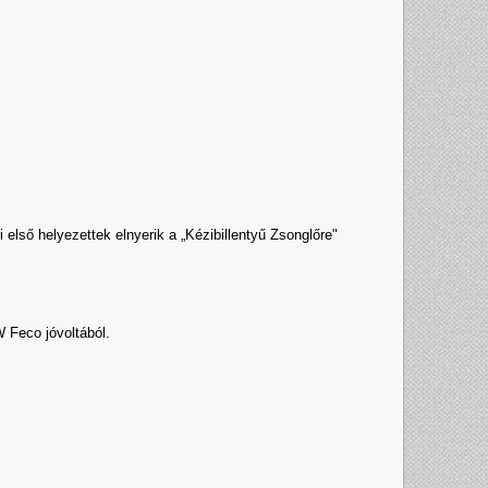
lső helyezettek elnyerik a „Kézibillentyű Zsonglőre"
 Feco jóvoltából.