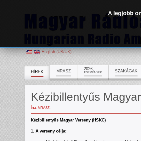
A legjobb on
English (US/UK)
2026
MRASZ
SZAKÁGAK
HÍREK
ESEMÉNYEK
Kézibillentyűs Magya
Írta: MRASZ.
Kézibillentyűs Magyar Verseny (HSKC)
1. A verseny célja: