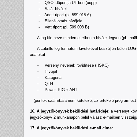
- QSO időpontja UT-ben (óópp)
- Saját hívójel
- Adott riport (pl. 599 015 A)
- Ellenállomás hívójele
- Vett riport (pl. 599 008 B)
A log-file neve minden esetben a hívójel legyen (pl.: ha8k
A cabrillo-log formátum kivételével készüljön külön LOG-2,
adatokat:
- Verseny nevének rövidítése (HSKC)
- Hívójel
- Kategória
- QTH
- Power, RIG + ANT
(pontok számítása nem kötelező, az értékelő program ezt ú
16. A jegyzőkönyvek beküldési határideje:
a versenyt köve
jegyzőkönyv 2 munkanapon belül válasz e-mailben visszaiga
17. A jegyzőkönyvek beküldési e-mail címe: