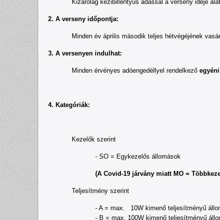
Kizárólag kézibillentyűs adással a verseny ideje alatt a l
2. A verseny időpontja:
Minden év április második teljes hétvégéjének vasár
3. A versenyen indulhat:
Minden érvényes adóengedéllyel rendelkező
egyéni
4. Kategóriák:
Kezelők szerint
- SO = Egykezelős állomások
(A Covid-19 járvány miatt MO = Többkez
Teljesítmény szerint
- A = max. 10W kimenő teljesítményű állo
- B = max. 100W kimenő teljesítményű állo