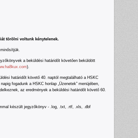
át törölni voltunk kénytelenek.
minősítjük.
zőkönyvek a beküldési határidőt követően beküldött
www.ha8kux.com
).
dési határidőt követő 40. naptól megtalálható a HSKC
50. napig fogadunk a HSKC honlap „Üzenetek” menüjében,
delkeznek, az eredmények a beküldési határidőt követő 60.
l készült jegyzőkönyv - .log, .txt, .rtf, .xls, .dbf