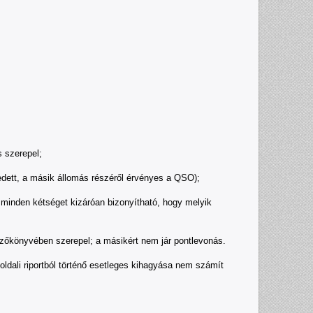
 szerepel;
ett, a másik állomás részéről érvényes a QSO);
 minden kétséget kizáróan bizonyítható, hogy melyik
őkönyvében szerepel; a másikért nem jár pontlevonás.
li riportból történő esetleges kihagyása nem számít