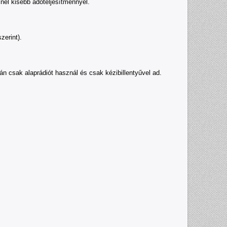
nél kisebb adóteljesítménnyel.
zerint).
rán csak alaprádiót használ és csak kézibillentyűvel ad.