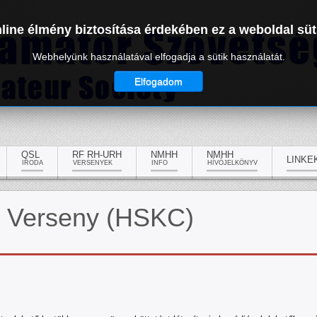
line élmény biztosítása érdekében ez a weboldal süt
Webhelyünk használatával elfogadja a sütik használatát.
Elfogadom
QSL
RF RH-URH
NMHH
NMHH
LINKE
IRODA
VERSENYEK
INFO
HÍVÓJELKÖNYV
r Verseny (HSKC)