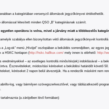
abban a kategóriában versenyző állomások jegyzőkönyvei értékelhetők.
llomással létesített minden QSO „B” kategóriásnak számít.
egyetlen operátora is volna, mivel a járvány miatt a többkezelős kategóri
elyik szabálya ellen bizonyítottan vétő állomások jegyzőkönyvét kontrollá 
„Log-ok” menü „Hívójel” oszlopában a beküldés sorrendjében, az egyes jegy
tők a HSKC honlapon (
http://hskc.ha8kux.com/
mely innen is elérhető:
http://
edményekkel – az esetleges kontrollá minősítés(ek) indoklásával – a bekül
ttintva. Észrevételeket, módosítási kéréseket a beküldési határidőt követő 
teleket, kéréseket 2 napon belül átvezetjük. Ha a rendezők másként nem ren
cabrillo-log, vagy bármilyen szövegszerkesztővel, vagy táblázatkezelő programma
.
tartalmaznia (a zárójelben lévő formában):