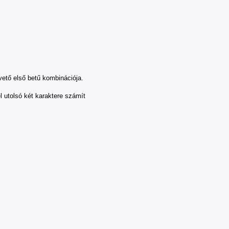
övető első betű kombinációja.
l utolsó két karaktere számít