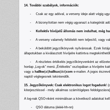
14. További szabályok, információk:
- Csak az egy adóval, a verseny ideje alatt végig ugyan
- A bizonyítottan nem végig ugyanazt a kategóriát adó á
-
Kollektív hívójelű állomás nem indulhat, még ha 
- A verseny valamely feltételét nem teljesítő, vagy valam
- A beküldött jegyzőkönyvek nyilvánosak. Ezek listája a 
állapotukban a kiválasztott hívójelre kattintva megtekinthe
- A részletes értékelés jegyzőkönyvenként az előzetes er
honlap „Log-ok” menü „Értékelés” oszlopában a hívójelre ka
vagy a
ha8kw
(at)
ha8kux
(dot)
com
e-mailen. A jogos észrevé
naptól véglegesnek tekintendők.
15. Jegyzőkönyvek:
Csak elektronikus logot fogadunk
! (
kiterjesztéssel - mely alkalmas számítógépes feldolgozásra)
A log-nak QSO-nként minimálisan a következő adatokat kell 
- QSO dátuma (éééé-hh-nn)