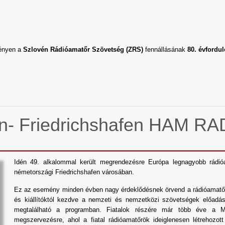
vényen a
Szlovén Rádióamatőr Szövetség (ZRS)
fennállásának
80. évfordul
- Friedrichshafen HAM RAD
Idén 49. alkalommal került megrendezésre Európa legnagyobb rádió
németországi Friedrichshafen városában.
Ez az esemény minden évben nagy érdeklődésnek örvend a rádióamatőrök
és kiállítóktól kezdve a nemzeti és nemzetközi szövetségek előadá
megtalálható a programban. Fiatalok részére már több éve a M
megszervezésre, ahol a fiatal rádióamatőrök ideiglenesen létrehozott