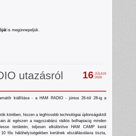
óját
is megünnepeljük.
IO utazásról
16
JÚLIUS
2026
amatőr kiállítása - a HAM RADIO - június 26-tól 28-ig a
 körében, hiszen a legfrissebb technológiai újdonságoktól
sain át egészen a nagyszabású rádiós bolhapiacig minden
esse területén, teljesen elkülönítve HAM CAMP kerül
 10 fős hálóhelyiségekben kerülnek elszállásolásra tiszta,