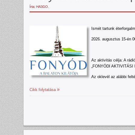
Írta: HA3GO.
Ismét tartunk éterforgalmi
2026. augusztus 15-én 00:
Az aktivitás célja: A rád
„FONYÓDI AKTIVITÁSI N
Az oklevél az alábbi fel
Cikk folytatása