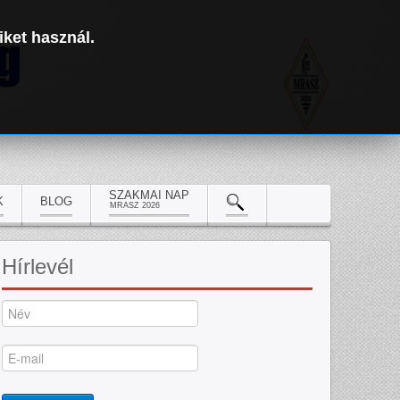
iket használ.
SZAKMAI NAP
K
BLOG
MRASZ 2026
Hírlevél