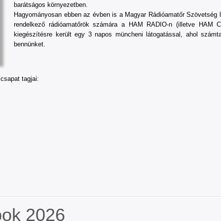
barátságos környezetben.
Hagyományosan ebben az évben is a Magyar Rádióamatőr Szövetség lehe
rendelkező rádióamatőrök számára a HAM RADIO-n (illetve HAM CA
kiegészítésre került egy 3 napos müncheni látogatással, ahol számt
bennünket.
csapat tagjai:
pok 2026