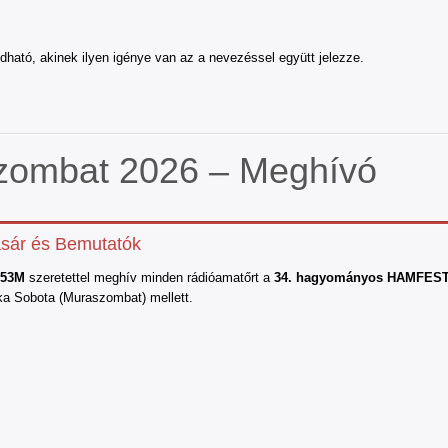
ható, akinek ilyen igénye van az a nevezéssel együtt jelezze.
ombat 2026 – Meghívó
sár és Bemutatók
S53M
szeretettel meghív minden rádióamatőrt a
34. hagyományos HAMFEST r
ka Sobota (Muraszombat) mellett.