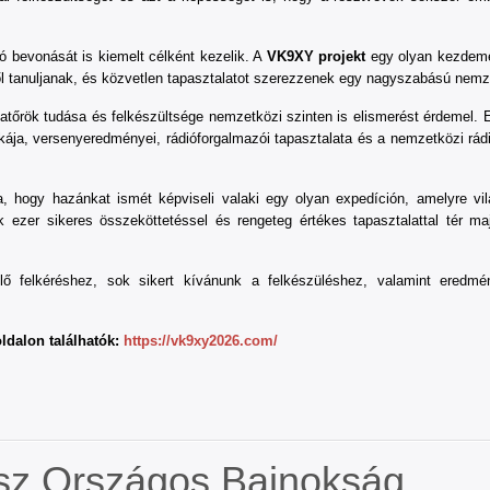
ó bevonását is kiemelt célként kezelik. A
VK9XY projekt
egy olyan kezdemé
l tanuljanak, és közvetlen tapasztalatot szerezzenek egy nagyszabású nemz
tőrök tudása és felkészültsége nemzetközi szinten is elismerést érdemel.
E
nkája, versenyeredményei, rádióforgalmazói tapasztalata és a nemzetközi rád
, hogy hazánkat ismét képviseli valaki egy olyan expedíción, amelyre vil
 ezer sikeres összeköttetéssel és rengeteg értékes tapasztalattal tér ma
lő felkéréshez, sok sikert kívánunk a felkészüléshez, valamint eredm
ldalon találhatók:
https://vk9xy2026.com/
ász Országos Bajnokság