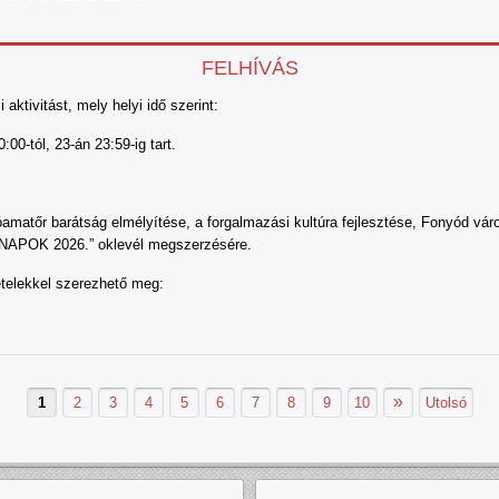
FELHÍVÁS
 aktivitást, mely helyi idő szerint:
00-tól, 23-án 23:59-ig tart.
ióamatőr barátság elmélyítése, a forgalmazási kultúra fejlesztése, Fonyód vár
APOK 2026.” oklevél megszerzésére.
tételekkel szerezhető meg:
»
1
2
3
4
5
6
7
8
9
10
Utolsó