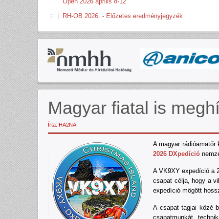
Open 2026 április 8-12
RH-OB 2026. - Előzetes eredményjegyzék
Magyar fiatal is meg
Írta: HA2NA.
A magyar rádióamatőr 
2026 DXpedíció
nemzet
A VK9XY expedíció a 20
csapat célja, hogy a vi
expedíció mögött hossz
A csapat tagjai közé 
csapatmunkát, technik