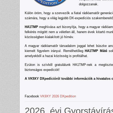
dolgozzanak.
Külön öröm, hogy a szervezők a fiatal rádióamatőr generáci
számára, hogy a világ legjobb DX-expedíciós szakembereitő
HA1TMP
meghívása azt bizonyítja, hogy a magyar rádióama
felkérés mögött nem a véletlen áll, hanem évek kitartó mu
közösségben kialakított jó hírnév.
A magyar rádióamatőr társadalom joggal lehet büszke arra
kiemelt figyelem irányul. Remélhetőleg
HA1TMP Máté
sok
amelyekből a hazai közösség is profitálhat.
Ezúton is szívből gratulálunk HA1TMP-nek a megtiszte
biztonságos expedíciót!
A VK9XY DXpedícióról további információk a hivatalos o
Facebook
VK9XY 2026 DXpedition
2026. évi Gyorstávír