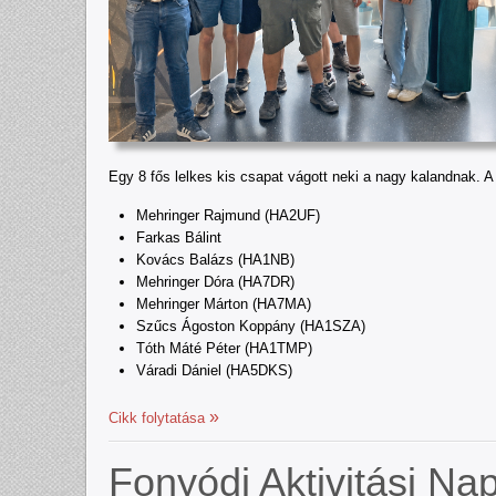
Egy 8 fős lelkes kis csapat vágott neki a nagy kalandnak. A 
Mehringer Rajmund (HA2UF)
Farkas Bálint
Kovács Balázs (HA1NB)
Mehringer Dóra (HA7DR)
Mehringer Márton (HA7MA)
Szűcs Ágoston Koppány (HA1SZA)
Tóth Máté Péter (HA1TMP)
Váradi Dániel (HA5DKS)
Cikk folytatása
Fonyódi Aktivitási Na