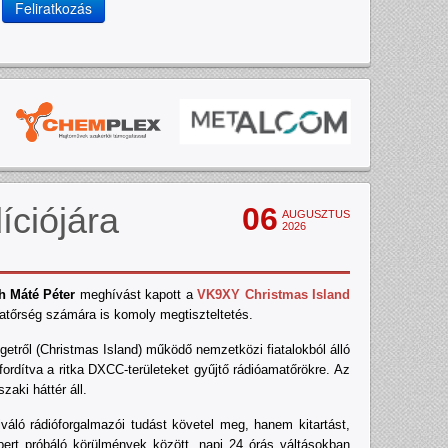
Feliratkozás
íciójára
06
AUGUSZTUS
2026
h Máté Péter
meghívást kapott a
VK9XY Christmas Island
tőrség számára is komoly megtiszteltetés.
tről (Christmas Island) működő nemzetközi fiatalokból álló
 fordítva a ritka DXCC-területeket gyűjtő rádióamatőrökre. Az
aki háttér áll.
áló rádióforgalmazói tudást követel meg, hanem kitartást,
ert próbáló körülmények között, napi 24 órás váltásokban