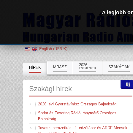
A legjobb on
English (US/UK)
2026
MRASZ
SZAKÁGAK
HÍREK
ESEMÉNYEK
Szakági
hírek
2026. évi Gyorstávírász Országos Bajnokság
Sprint és Foxoring Rádió iránymérő Országos
Bajnokság
Tavaszi nemzetközi ifi edzőtábor és ARDF Mecsek