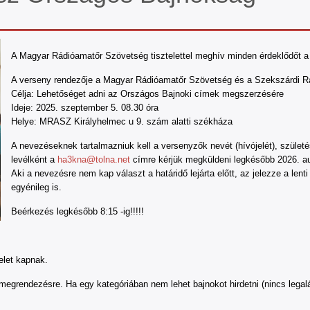
A Magyar Rádióamatőr Szövetség tisztelettel meghív minden érdeklődőt a
A verseny rendezője a Magyar Rádióamatőr Szövetség és a Szekszárdi R
Célja: Lehetőséget adni az Országos Bajnoki címek megszerzésére
Ideje: 2025. szeptember 5. 08.30 óra
Helye: MRASZ Királyhelmec u 9. szám alatti székháza
A nevezéseknek tartalmazniuk kell a versenyzők nevét (hívójelét), születé
levélként a
ha3kna@tolna.net
címre kérjük megküldeni legkésőbb 2026. au
Aki a nevezésre nem kap választ a határidő lejárta előtt, az jelezze a le
egyénileg is.
Beérkezés legkésőbb 8:15 -ig!!!!!
elet kapnak.
 megrendezésre. Ha egy kategóriában nem lehet bajnokot hirdetni (nincs leg