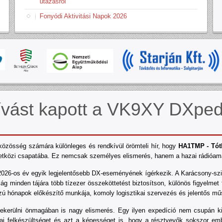
utazásról
Fonyódi Aktivitási Napok 2026
hívást kapott a VK9XY DXped
közösség számára különleges és rendkívül örömteli hír, hogy
HA1TMP - Tót
közi csapatába. Ez nemcsak személyes elismerés, hanem a hazai rádióama
26-os év egyik legjelentősebb DX-eseményének ígérkezik. A Karácsony-szige
lág minden tájára több tízezer összeköttetést biztosítson, különös figyelmet
ú hónapok előkészítő munkája, komoly logisztikai szervezés és jelentős műsz
bekerülni önmagában is nagy elismerés. Egy ilyen expedíció nem csupán kiv
ai felkészültséget és azt a képességet is, hogy a résztvevők sokszor emb