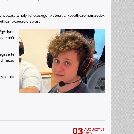
nyezés, amely lehetőséget biztosít a következő nemzedék
etközi expedíció során.
gy ilyen
ióamatőr
ágszerte
jd haza,
ényes és
03
AUGUSZTUS
2026