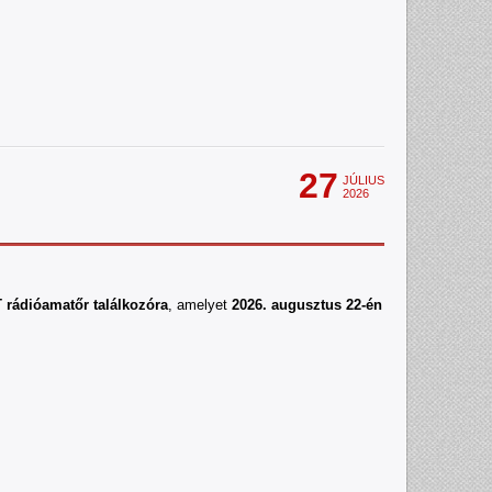
27
JÚLIUS
2026
ádióamatőr találkozóra
, amelyet
2026. augusztus 22-én