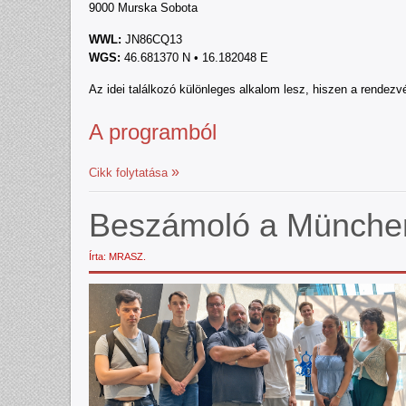
9000 Murska Sobota
WWL:
JN86CQ13
WGS:
46.681370 N • 16.182048 E
Az idei találkozó különleges alkalom lesz, hiszen a rendez
A programból
Cikk folytatása
Beszámoló a München
Írta: MRASZ.