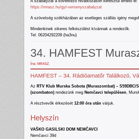
A szabályzat a következő hivatkozáson keresztül érhető el:
https://mrasz.hu/gyt-versenyszabalyzat
A szövetség székházában az esetleges szállás igény megold
Mindenkinek sikeres felkészülést kívánnak a rendezők.
Tel: 06204292209 (ha3nu)
34. HAMFEST Murasz
Írta: MRASZ.
HAMFEST – 34. Rádióamatőr Találkozó, Vá
Az
RTV Klub Murska Sobota (Muraszombat) – S59DBC/
(szombaton)
rendezünk meg
Nemčavci településen
, Murs
A résztvevők érkezését
12:00 óra után
várjuk.
Helyszín
VAŠKO GASILSKI DOM NEMČAVCI
Nemčavci 39d