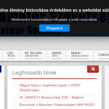
line élmény biztosítása érdekében ez a weboldal süt
Webhelyünk használatával elfogadja a sütik használatát.
Elfogadom
QSL
RF RH-URH
NMHH
NMHH
LINKE
IRODA
VERSENYEK
INFO
HÍVÓJELKÖNYV
Legfrissebb
hírek
Magyar fiatal is meghívást kapott a VK9XY
DXpedíciójára
34. HAMFEST Muraszombat 2026 – Meghívó
Beszámoló a München- Friedrichshafen HAM RADIO