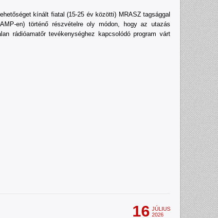
tőséget kínált fiatal (15-25 év közötti) MRASZ tagsággal
MP-en) történő részvételre oly módon, hogy az utazás
alan rádióamatőr tevékenységhez kapcsolódó program várt
16
JÚLIUS
2026