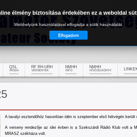
line élmény biztosítása érdekében ez a weboldal süt
Webhelyünk használatával elfogadja a sütik használatát.
Elfogadom
QSL
RF RH-URH
NMHH
NMHH
LINKE
IRODA
VERSENYEK
INFO
HÍVÓJELKÖNYV
25
A tavalyi esztendőhöz hasonlóan idén is szeptember első hétvégén kerül
A verseny rendezője az idei évben is a Szekszárdi Rádió Klub volt a
MRASZ székháza volt.