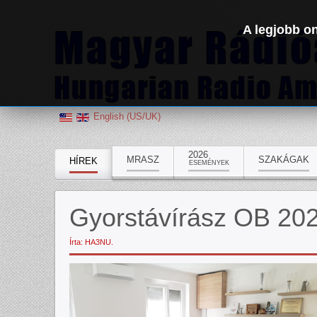
A legjobb on
English (US/UK)
2026
MRASZ
SZAKÁGAK
HÍREK
ESEMÉNYEK
Gyorstávírász OB 20
Írta: HA3NU.