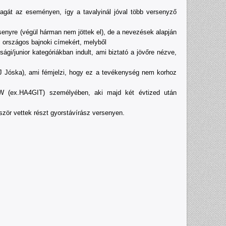
gát az eseményen, így a tavalyinál jóval több versenyző
rsenyre (végül hárman nem jöttek el), de a nevezések alapján
 országos bajnoki címekért, melyből
sági/junior kategóriákban indult, ami biztató a jövőre nézve,
3GJ Jóska), ami fémjelzi, hogy ez a tevékenység nem korhoz
CW (ex.HA4GIT) személyében, aki majd két évtized után
zör vettek részt gyorstávírász versenyen.