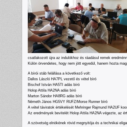
csatlakozott újra az indulókhoz és ráadásul remek eredménn
Külön örvendetes, hogy nem jött egyedül, hanem hozta magá
A bírói stáb felállása a következő volt:
Dallos László HA7PL vezető és vétel bíró
Bischof István HA5TI adás bíró
Holop Attila HA2NA adás bíró
Marton Sándor HA8RG adás bíró
Németh János HG5VY RUFZ/Morse Runner bíró
A vétel táviratok értékelését Mehringer Rajmund HA2UF koor
Az eredmények bevitelét Holop Attila HA2NA végezte, az ér
A szövetség elnökének rövid megnyitója és a technikai elig