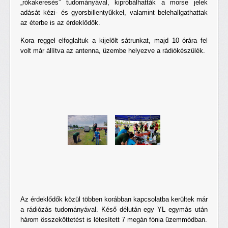
„rókakeresés” tudományával, kipróbálhatták a morse jelek
adását kézi- és gyorsbillentyűkkel, valamint belehallgathattak
az éterbe is az érdeklődők.
Kora reggel elfoglaltuk a kijelölt sátrunkat, majd 10 órára fel
volt már állítva az antenna, üzembe helyezve a rádiókészülék.
Az érdeklődők közül többen korábban kapcsolatba kerültek már
a rádiózás tudományával. Késő délután egy YL egymás után
három összeköttetést is létesített 7 megán fónia üzemmódban.