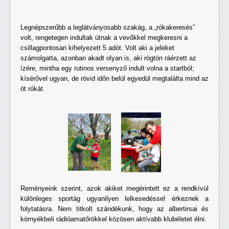
Legnépszerűbb a leglátványosabb szakág, a „rókakeresés”
volt, rengetegen indultak útnak a vevőkkel megkeresni a
csillagpontosan kihelyezett 5 adót. Volt aki a jeleket
számolgatta, azonban akadt olyan is, aki rögtön ráérzett az
ízére, mintha egy rutinos versenyző indult volna a startból;
kísérővel ugyan, de rövid időn belül egyedül megtalálta mind az
öt rókát.
Reményeink szerint, azok akiket megérintett ez a rendkívül
különleges sportág ugyanilyen lelkesedéssel érkeznek a
folytatásra. Nem titkolt szándékunk, hogy az albertirsai és
környékbeli rádióamatőrökkel közösen aktívabb klubéletet élni.