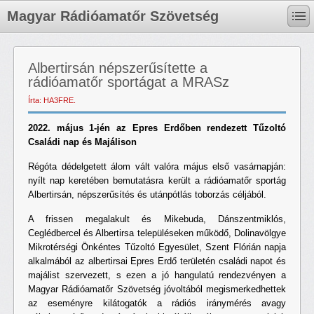
Magyar Rádióamatőr Szövetség
Albertirsán népszerűsítette a
rádióamatőr sportágat a MRASz
Írta: HA3FRE.
2022. május 1-jén az Epres Erdőben rendezett Tűzoltó
Családi nap és Majálison
Régóta dédelgetett álom vált valóra május első vasárnapján:
nyílt nap keretében bemutatásra került a rádióamatőr sportág
Albertirsán, népszerűsítés és utánpótlás toborzás céljából.
A frissen megalakult és Mikebuda, Dánszentmiklós,
Ceglédbercel és Albertirsa településeken működő, Dolinavölgye
Mikrotérségi Önkéntes Tűzoltó Egyesület, Szent Flórián napja
alkalmából az albertirsai Epres Erdő területén családi napot és
majálist szervezett, s ezen a jó hangulatú rendezvényen a
Magyar Rádióamatőr Szövetség jóvoltából megismerkedhettek
az eseményre kilátogatók a rádiós iránymérés avagy