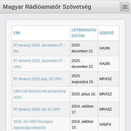
Magyar Rádióamatőr Szövetség
LÉTREHOZÁSI
CÍM
SZERZŐ
DÁTUM
IFI Verseny 2025. december 27 -
2025.
HA3IN
december 22.
RH
IFI Verseny 2025. december 27 -
2025.
HA3IN
december 22.
URH
2025.
IFI Verseny 2025 aug. 20 URH
MRASZ
augusztus 16.
URH-OB kérelmezett pontszámai
2025. július 18.
MRASZ
2025.
2024. október
IFI Verseny 2024 okt. 23 URH
MRASZ
17.
2024. évi URH Országos
2024. október
HA6PX
15.
bajnokság értékelés