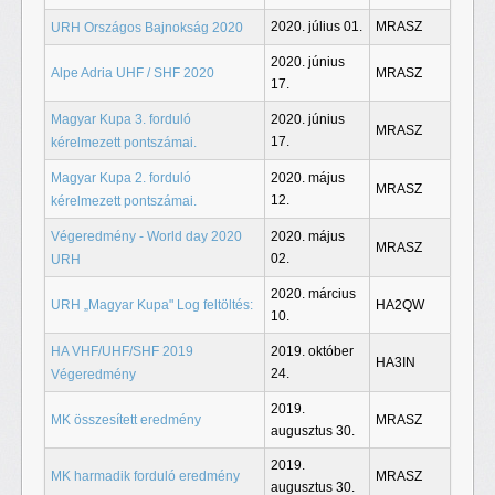
2020. július 01.
MRASZ
URH Országos Bajnokság 2020
2020. június
Alpe Adria UHF / SHF 2020
MRASZ
17.
Magyar Kupa 3. forduló
2020. június
MRASZ
17.
kérelmezett pontszámai.
Magyar Kupa 2. forduló
2020. május
MRASZ
12.
kérelmezett pontszámai.
Végeredmény - World day 2020
2020. május
MRASZ
02.
URH
2020. március
URH „Magyar Kupa" Log feltöltés:
HA2QW
10.
HA VHF/UHF/SHF 2019
2019. október
HA3IN
24.
Végeredmény
2019.
MK összesített eredmény
MRASZ
augusztus 30.
2019.
MK harmadik forduló eredmény
MRASZ
augusztus 30.