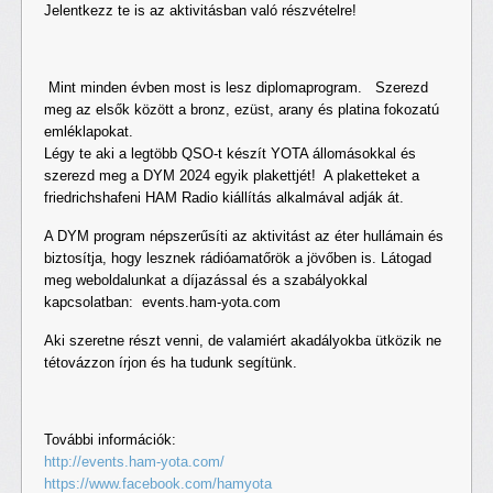
Jelentkezz te is az aktivitásban való részvételre!
Mint minden évben most is lesz diplomaprogram. Szerezd
meg az elsők között a bronz, ezüst, arany és platina fokozatú
emléklapokat.
Légy te aki a legtöbb QSO-t készít YOTA állomásokkal és
szerezd meg a DYM 2024 egyik plakettjét! A plaketteket a
friedrichshafeni HAM Radio kiállítás alkalmával adják át.
A DYM program népszerűsíti az aktivitást az éter hullámain és
biztosítja, hogy lesznek rádióamatőrök a jövőben is. Látogad
meg weboldalunkat a díjazással és a szabályokkal
kapcsolatban: events.ham-yota.com
Aki szeretne részt venni, de valamiért akadályokba ütközik ne
tétovázzon írjon és ha tudunk segítünk.
További információk:
http://events.ham-yota.com/
https://www.facebook.com/hamyota