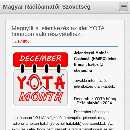
Magyar Rádióamatőr Szövetség
Megnyílt a jelentkezés az idei YOTA
hónapon való részvételhez.
Írta: HA6PX.
Jelentkezni Molnár
Csabánál (HA6PX) lehet
E-mail: ha6px @
starjan.hu
További információt
jelentkezés után kaptok.
December YOTA hónap
- DYM aktivitás 2024
December hónapban
szokásosan "YOTA" végződésű hívójelek jelennek meg a
rádióhullámokon fiatal (26 évnél fiatalabb) operátorokkal. Az
aktivitás célja, hogy bemutassuk a rádióamatőrködést és az