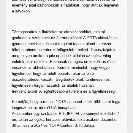
esemény által ösztönözzük a fiatalokat, hogy aktvak legyenek
a sávokon.
Támogassátok a fiatalokat az aktivitásotokkal, ezáltal
gyakorlatot szereznek az étermunkában! A YOTA aktivitással
gyorsan lehet használható forgalmi tapasztalatot szerezni
főképp rutinos operátorok felügyelete mellett. Tapasztaljátok
meg milyen amikor a pile-up jobbik oldalán az egész világ
veletek akar rádiózni! Rutinosak és egészen kezdők is részt
vesznek az aktivitásban. Kérünk mindenkit, hogy vegye
figyelembe, hogy az adott operátor akár az első
összeköttetését készíti. Segítsétek őket, türelmesen és
figyelmesen forgalmazzatok az általuk használt
frekvenciákon! A legfontosabb a türelem és a figyelmesség!
Reméljük, hogy a rutinos YOTA-csapatot minél több fiatal fogja
kiegészíteni az idei YOTA-hónapban!
A december egy szokásos RH-URH IFI-versennyel kezdődik 7-
én, aztán az egész hónapos aktivitás lezárásaként december
30-án lesz a 2024-es YOTA Contest 3. fordulója.