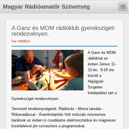
Magyar Rádióamatőr Szövetség
A Ganz és MOM rádióklub gyerekszigeti
rendezvényen.
Írta: HA5BLK.
A Ganz és MOM
rádióklub ez
évben Június 11-
12-én, 9-18 óra
között a
Hajógyári
Szigeten
kitelepülést tart a
Gyereksziget rendezvényen.
Tervezett tevékenységeink: Rádiózás - Morze tanulás -
Rókavadászat - Áramkörépítés Volt műszaki múzeumos
barátunk ez évben is csodálatos elektrosztatikai és mágneses
kísérleteivel jön színesíteni a programunkat.