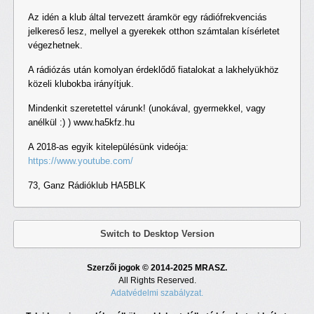
Az idén a klub által tervezett áramkör egy rádiófrekvenciás
jelkereső lesz, mellyel a gyerekek otthon számtalan kísérletet
végezhetnek.
A rádiózás után komolyan érdeklődő fiatalokat a lakhelyükhöz
közeli klubokba irányítjuk.
Mindenkit szeretettel várunk! (unokával, gyermekkel, vagy
anélkül :) ) www.ha5kfz.hu
A 2018-as egyik kitelepülésünk videója:
https://www.youtube.com/
73, Ganz Rádióklub HA5BLK
Switch to Desktop Version
Szerzői jogok © 2014-2025 MRASZ.
All Rights Reserved.
Adatvédelmi szabályzat.