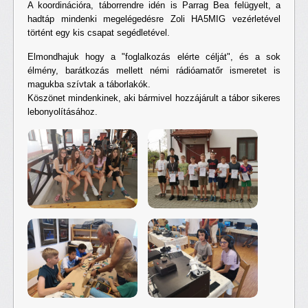
A koordinációra, táborrendre idén is Parrag Bea felügyelt, a
hadtáp mindenki megelégedésre Zoli HA5MIG vezérletével
történt egy kis csapat segédletével.
Elmondhajuk hogy a "foglalkozás elérte célját", és a sok
élmény, barátkozás mellett némi rádióamatőr ismeretet is
magukba szívtak a táborlakók.
Köszönet mindenkinek, aki bármivel hozzájárult a tábor sikeres
lebonyolításához.