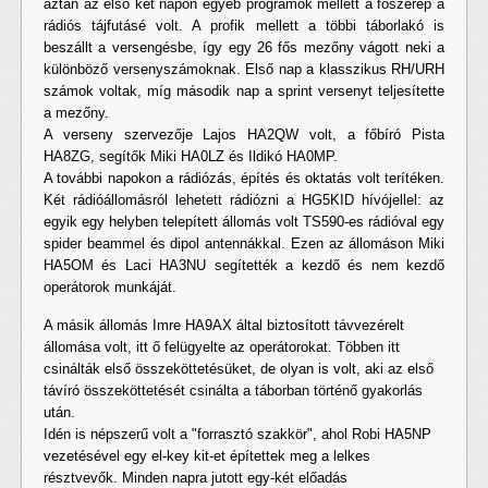
aztán az első két napon egyéb programok mellett a főszerep a
rádiós tájfutásé volt. A profik mellett a többi táborlakó is
beszállt a versengésbe, így egy 26 fős mezőny vágott neki a
különböző versenyszámoknak. Első nap a klasszikus RH/URH
számok voltak, míg második nap a sprint versenyt teljesítette
a mezőny.
A verseny szervezője Lajos HA2QW volt, a főbíró Pista
HA8ZG, segítők Miki HA0LZ és Ildikó HA0MP.
A további napokon a rádiózás, építés és oktatás volt terítéken.
Két rádióállomásról lehetett rádiózni a HG5KID hívójellel: az
egyik egy helyben telepített állomás volt TS590-es rádióval egy
spider beammel és dipol antennákkal. Ezen az állomáson Miki
HA5OM és Laci HA3NU segítették a kezdő és nem kezdő
operátorok munkáját.
A másik állomás Imre HA9AX által biztosított távvezérelt
állomása volt, itt ő felügyelte az operátorokat. Többen itt
csinálták első összeköttetésüket, de olyan is volt, aki az első
távíró összeköttetését csinálta a táborban történő gyakorlás
után.
Idén is népszerű volt a "forrasztó szakkör", ahol Robi HA5NP
vezetésével egy el-key kit-et építettek meg a lelkes
résztvevők. Minden napra jutott egy-két előadás