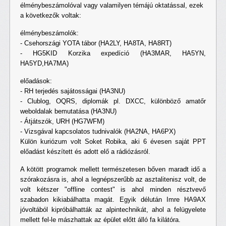
élménybeszámolóval vagy valamilyen témájú oktatással, ezek
a következők voltak:
élménybeszámolók:
- Csehországi YOTA tábor (HA2LY, HA8TA, HA8RT)
- HG5KID Korzika expedíció (HA3MAR, HA5YN,
HA5YD,HA7MA)
előadások:
- RH terjedés sajátosságai (HA3NU)
- Clublog, OQRS, diplomák pl. DXCC, különböző amatőr
weboldalak bemutatása (HA3NU)
- Átjátszók, URH (HG7WFM)
- Vizsgával kapcsolatos tudnivalók (HA2NA, HA6PX)
Külön kuriózum volt Soket Robika, aki 6 évesen saját PPT
előadást készített és adott elő a rádiózásról.
A kötött programok mellett természetesen bőven maradt idő a
szórakozásra is, ahol a legnépszerűbb az asztalitenisz volt, de
volt kétszer "offline contest" is ahol minden résztvevő
szabadon kikiabálhatta magát. Egyik délután Imre HA9AX
jóvoltából kipróbálhatták az alpintechnikát, ahol a felügyelete
mellett fel-le mászhattak az épület előtt álló fa kilátóra.