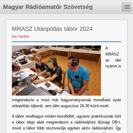
Magyar Rádióamatőr Szövetség
MRASZ Utánpótlás tábor 2024
Írta: HA3NU.
A
MRASZ
az idei
nyáron is
megrendezte a most már hagyományosnak mondható nyári
utánpótlás táborát, ami idén augusztus 26-30 közé esett.
A tábor rendhagyó módon kezdődött, ugyanis praktikusnak tűnt
a tábor ideje alatt megrendezni a rádióstájfutó ifjúsági OB-t,
mivel a tábor több résztvevője egyben aktív rádióstájfutó. Így