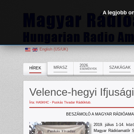
A legjobb on
English (US/UK)
2026
MRASZ
SZAKÁGAK
HÍREK
ESEMÉNYEK
Velence-hegyi Ifjusági
Írta: HA5KHC - Puskás Tivadar Rádióklub.
BESZÁMOLÓ A MAGYAR RÁDIÓAMA
2019. július 1-14. köz
Magyar Rádióamatőr Sz