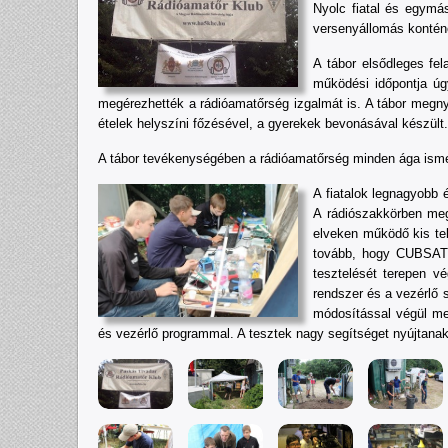
Nyolc fiatal és egymás
versenyállomás konténe
A tábor elsődleges fel
működési időpontja úg
megérezhették a rádióamatőrség izgalmát is. A tábor megnyit
ételek helyszíni főzésével, a gyerekek bevonásával készült.
A tábor tevékenységében a rádióamatőrség minden ága ismert
A fiatalok legnagyobb 
A rádiószakkörben meg
elveken működő kis tel
tovább, hogy CUBSAT m
tesztelését terepen v
rendszer és a vezérlő 
módosítással végül meg
és vezérlő programmal. A tesztek nagy segítséget nyújtanak