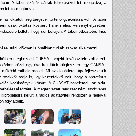
ában. A tábori szállás sátrak felverésével lett megoldva, a
an lettek megtartva.
e, az oktatók segítségével történő gyakorlása volt. A tábor
 nem csak oktatás közben, hanem éles, versenyhelyzetben
ezésre kellett, hogy sor kerüljön. A tábori étkeztetés friss
se utáni időkben is önállóan tudják azokat alkalmazni.
akkörben megkezdett CUBSAT projekt továbbvitele volt a cél.
akkörben közel egy éve kezdtünk kifejleszteni egy CANSAT
 működő műhold modell. Mi az alapötletet úgy fejlesztettük
zakkőr tagja is, így kézenfekvő volt, hogy a prototípus
t valós körülmények között. A CUBSAT napelemei, az akku
terheléssel történt. A megtervezett rendszer némi szoftveres
róbálásra került a rádiós adatátviteli rendszer, a rádióval
n folytatódik.