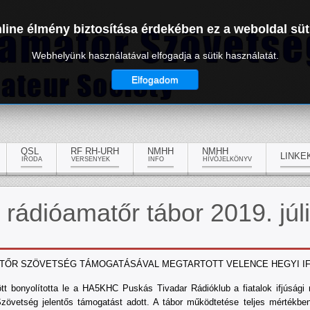
line élmény biztosítása érdekében ez a weboldal süt
Webhelyünk használatával elfogadja a sütik használatát.
Elfogadom
QSL
RF RH-URH
NMHH
NMHH
LINKE
IRODA
VERSENYEK
INFO
HÍVÓJELKÖNYV
 rádióamatőr tábor 2019. júl
TŐR SZÖVETSÉG TÁMOGATÁSÁVAL MEGTARTOTT VELENCE HEGYI IF
ött bonyolította le a HA5KHC Puskás Tivadar Rádióklub a fiatalok ifjúsági 
övetség jelentős támogatást adott. A tábor működtetése teljes mértékben, 