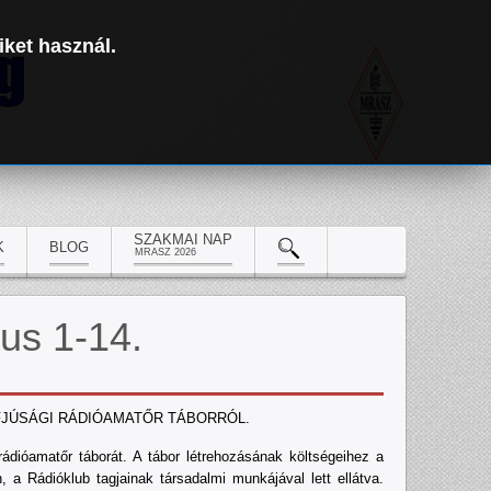
iket használ.
SZAKMAI NAP
K
BLOG
MRASZ 2026
ius 1-14.
JÚSÁGI RÁDIÓAMATŐR TÁBORRÓL.
rádióamatőr táborát. A tábor létrehozásának költségeihez a
a Rádióklub tagjainak társadalmi munkájával lett ellátva.