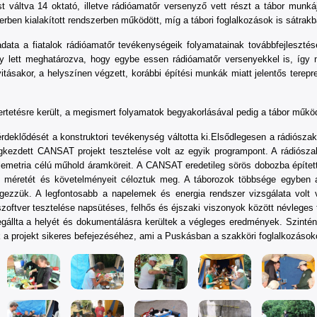
t váltva 14 oktató, illetve rádióamatőr versenyző vett részt a tábor munkáj
rben kialakított rendszerben működött, míg a tábori foglalkozások is sátrakb
adata a fiatalok rádióamatőr tevékenységeik folyamatainak továbbfejlesztés
y lett meghatározva, hogy egybe essen rádióamatőr versenyekkel is, így
ásakor, a helyszínen végzett, korábbi építési munkák miatt jelentős tereprend
etésre került, a megismert folyamatok begyakorlásával pedig a tábor működé
érdeklődését a konstruktori tevékenység váltotta ki.Elsődlegesen a rádiósz
kezdett CANSAT projekt tesztelése volt az egyik programpont. A rádiósz
emetria célú műhold áramköreit. A CANSAT eredetileg sörös dobozba épített
éretét és követelményeit céloztuk meg. A táborozok többsége egyben a s
égezzük. A legfontosabb a napelemek és energia rendszer vizsgálata vol
szoftver tesztelése napsütéses, felhős és éjszaki viszonyok között névleges 
állta a helyét és dokumentálásra kerültek a végleges eredmények. Szintén kip
 a projekt sikeres befejezéséhez, ami a Puskásban a szakköri foglalkozásoko