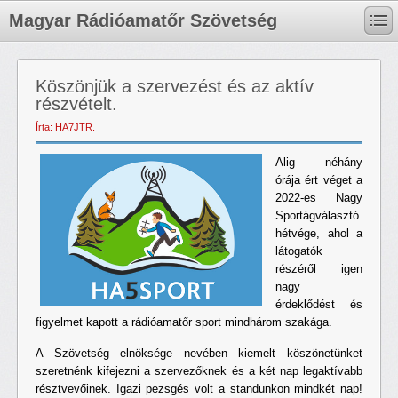
Magyar Rádióamatőr Szövetség
Köszönjük a szervezést és az aktív
részvételt.
Írta: HA7JTR.
Alig néhány
órája ért véget a
2022-es Nagy
Sportágválasztó
hétvége, ahol a
látogatók
részéről igen
nagy
érdeklődést és
figyelmet kapott a rádióamatőr sport mindhárom szakága.
A Szövetség elnöksége nevében kiemelt köszönetünket
szeretnénk kifejezni a szervezőknek és a két nap legaktívabb
résztvevőinek. Igazi pezsgés volt a standunkon mindkét nap!