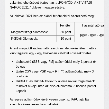
valamint lehetőséget biztosítani a „FONYÓDI AKTIVITÁSI
NAPOK 2021.” oklevél megszerzésére.
Az oklevél 2021-ben az alábbi feltételekkel szerezhető meg:
Feltétel:
Használható sávok
Magyarországi állomások:
30 pont
160M - 80M - 40M -
Külföldi állomások:
10 pont
A fent megadott rádióamatőr sávok mindegyikén létesíthető a
klub tagjaival egy - egy közvetlen kétoldalú összeköttetés:
távbeszélő (SSB vagy FM) adásmóddal mely 1 pontot ér,
és egy
távíró (CW vagy PSK vagy RTTY) adásmóddal, mely 3
pontot ér.
HA3KHB és HA1NR kollektív állomásokkal forgalmazók
mindkét hívójel után az első alkalommal 3 bónusz pontot
kapnak.
Az egyes adásmódok érvényesen csak az IARU ajánlás
szerinti sávrészeken használhatók!