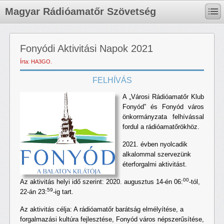
Magyar Rádióamatőr Szövetség
Fonyódi Aktivitási Napok 2021
Írta: HA3GO.
FELHÍVÁS
A „Városi Rádióamatőr Klub
Fonyód” és Fonyód város
önkormányzata felhívással
fordul a rádióamatőrökhöz.
2021. évben nyolcadik
alkalommal szervezünk
éterforgalmi aktivitást.
00
Az aktivitás helyi idő szerint: 2020. augusztus 14-én 06:
-tól,
59
22-án 23:
-ig tart.
Az aktivitás célja: A rádióamatőr barátság elmélyítése, a
forgalmazási kultúra fejlesztése, Fonyód város népszerűsítése,