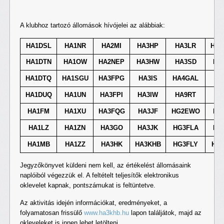
A klubhoz tartozó állomások hívójelei az alábbiak:
HA1DSL
HA1NR
HA2MI
HA3HP
HA3LR
HG3
HA1DTN
HA1OW
HA2NEP
HA3HW
HA3SD
HG
HA1DTQ
HA1SGU
HA3FPG
HA3IS
HA4GAL
HG
HA1DUQ
HA1UN
HA3FPI
HA3IW
HA9RT
HG
HA1FM
HA1XU
HA3FQG
HA3JF
HG2EWO
HG
HA1LZ
HA1ZN
HA3GO
HA3JK
HG3FLA
HG
HA1MB
HA1ZZ
HA3HK
HA3KHB
HG3FLY
HG5
Jegyzőkönyvet küldeni nem kell, az értékelést állomásaink
naplóiból végezzük el. A feltételt teljesítők elektronikus
oklevelet kapnak, pontszámukat is feltüntetve.
Az aktivitás idején információkat, eredményeket, a
folyamatosan frissülő
www.ha3khb.hu
lapon találjátok, majd az
okleveleket is innen lehet letölteni.