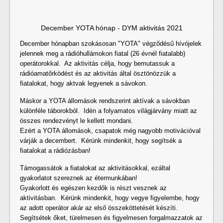
December YOTA hónap - DYM aktivitás 2021
December hónapban szokásosan "YOTA" végződésű hívójelek
jelennek meg a rádióhullámokon fiatal (26 évnél fiatalabb)
operátorokkal. Az aktivitás célja, hogy bemutassuk a
rádióamatőrködést és az aktivitás által ösztönözzük a
fiatalokat, hogy aktvak legyenek a sávokon.
Máskor a YOTA állomások rendszerint aktívak a sávokban
különféle táborokból. Idén a folyamatos világjárvány miatt az
összes rendezvényt le kellett mondani.
Ezért a YOTA állomások, csapatok még nagyobb motivációval
várják a decembert. Kérünk mindenkit, hogy segítsék a
fiatalokat a rádiózásban!
Támogassátok a fiatalokat az aktivitásokkal, ezáltal
gyakorlatot szereznek az étermunkában!
Gyakorlott és egészen kezdők is részt vesznek az
aktivitásban. Kérünk mindenkit, hogy vegye figyelembe, hogy
az adott operátor akár az első összeköttetését készíti.
Segítsétek őket, türelmesen és figyelmesen forgalmazzatok az