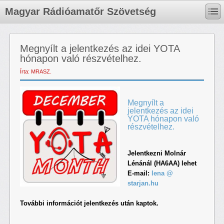
Magyar Rádióamatőr Szövetség
Megnyílt a jelentkezés az idei YOTA
hónapon való részvételhez.
Írta: MRASZ.
Megnyílt a
jelentkezés az idei
YOTA hónapon való
részvételhez.
Jelentkezni Molnár
Lénánál (HA6AA) lehet
E-mail:
lena @
starjan.hu
További információt jelentkezés után kaptok.