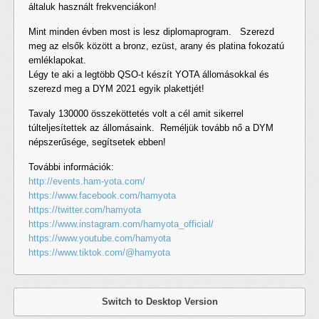
általuk használt frekvenciákon!
Mint minden évben most is lesz diplomaprogram. Szerezd
meg az elsők között a bronz, ezüst, arany és platina fokozatú
emléklapokat.
Légy te aki a legtöbb QSO-t készít YOTA állomásokkal és
szerezd meg a DYM 2021 egyik plakettjét!
Tavaly 130000 összeköttetés volt a cél amit sikerrel
túlteljesítettek az állomásaink. Reméljük tovább nő a DYM
népszerűsége, segítsetek ebben!
További információk:
http://events.ham-yota.com/
https://www.facebook.com/hamyota
https://twitter.com/hamyota
https://www.instagram.com/hamyota_official/
https://www.youtube.com/hamyota
https://www.tiktok.com/@hamyota
Switch to Desktop Version