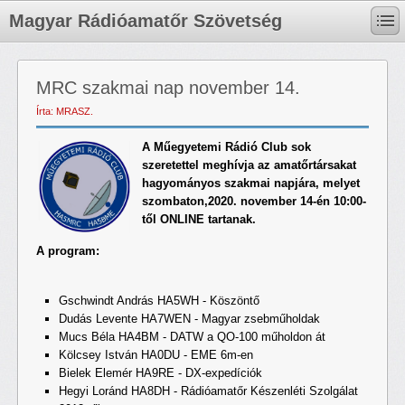
Magyar Rádióamatőr Szövetség
MRC szakmai nap november 14.
Írta: MRASZ.
A Műegyetemi Rádió Club sok
szeretettel meghívja az amatőrtársakat
hagyományos szakmai napjára, melyet
szombaton,2020. november 14-én 10:00-
től ONLINE tartanak.
A program:
Gschwindt András HA5WH - Köszöntő
Dudás Levente HA7WEN - Magyar zsebműholdak
Mucs Béla HA4BM - DATW a QO-100 műholdon át
Kölcsey István HA0DU - EME 6m-en
Bielek Elemér HA9RE - DX-expedíciók
Hegyi Loránd HA8DH - Rádióamatőr Készenléti Szolgálat