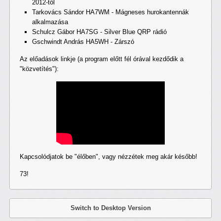
2012-től
Tarkovács Sándor HA7WM - Mágneses hurokantennák
alkalmazása
Schulcz Gábor HA7SG - Silver Blue QRP rádió
Gschwindt András HA5WH - Zárszó
Az előadások linkje (a program előtt fél órával kezdődik a
"közvetítés"):
Kapcsolódjatok be "élőben", vagy nézzétek meg akár később!
73!
Switch to Desktop Version