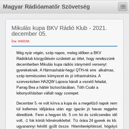
Magyar Rádióamatőr Szövetség
Mikulás kupa BKV Rádió Klub - 2021.
december 05.
Írta: HA5OM.
Még nyár végén, szép napos, meleg időben a BKV
Rádióklub közgyűlésén született az ötlet, hogy rendezzünk
decemberben Mikulás kupa rádiós iránymérő versenyt
gyerekeknek. A Hármashatár-hegyi QTH-nk erre alkalmas,
szép természetes környezet és jó infrastruktúra. A
szervezésben HA2QW Lajosra hárult a vezető feladat,
Parrag Bea a háttér biztosításában, Tóth Csabi a
lebonyolításban vállalt nagy szerepet.
December 5.-re volt kiírva a kupa és a megelőző napok nem
túl kellemes időjárása után egy igazán jó havas reggelre
ébredtünk. Fenn a hegyen kb. 5 cm hó és szélcsendes idő
volt, -1 fok körüli hőmérséklettel. Tíz órára 24 gyerek és kb.
ugyanannyi felnőtt gyűlt össze. Hóemberépítéssel, hógolyó