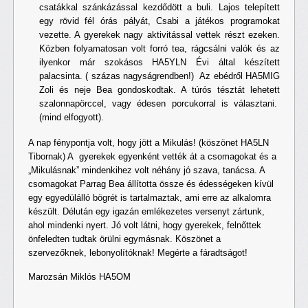
csatákkal szánkázással kezdődött a buli. Lajos telepített
egy rövid fél órás pályát, Csabi a játékos programokat
vezette. A gyerekek nagy aktivitással vettek részt ezeken.
Közben folyamatosan volt forró tea, rágcsálni valók és az
ilyenkor már szokásos HA5YLN Évi által készített
palacsinta. ( százas nagyságrendben!) Az ebédről HA5MIG
Zoli és neje Bea gondoskodtak. A túrós tésztát lehetett
szalonnapörccel, vagy édesen porcukorral is választani.
(mind elfogyott).
A nap fénypontja volt, hogy jött a Mikulás! (köszönet HA5LN
Tibornak) A gyerekek egyenként vették át a csomagokat és a
„Mikulásnak” mindenkihez volt néhány jó szava, tanácsa. A
csomagokat Parrag Bea állította össze és édességeken kívül
egy egyedülálló bögrét is tartalmaztak, ami erre az alkalomra
készült. Délután egy igazán emlékezetes versenyt zártunk,
ahol mindenki nyert. Jó volt látni, hogy gyerekek, felnőttek
önfeledten tudtak örülni egymásnak. Köszönet a
szervezőknek, lebonyolítóknak! Megérte a fáradtságot!
Marozsán Miklós HA5OM