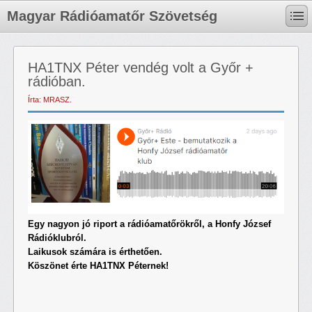
Magyar Rádióamatőr Szövetség
HA1TNX Péter vendég volt a Győr +
rádióban.
Írta: MRASZ.
Egy nagyon jó riport a rádióamatőrökről, a Honfy József
Rádióklubról.
Laikusok számára is érthetően.
Köszönet érte HA1TNX Péternek!