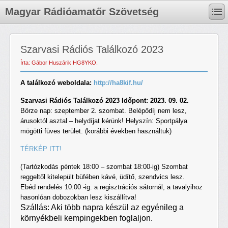
Magyar Rádióamatőr Szövetség
Szarvasi Rádiós Találkozó 2023
Írta: Gábor Huszárik HG8YKO.
A találkozó weboldala:
http://ha8kif.hu/
Szarvasi Rádiós Találkozó 2023 Időpont: 2023. 09. 02.
Börze nap: szeptember 2. szombat. Belépődíj nem lesz,
árusoktól asztal – helydíjat kérünk! Helyszín: Sportpálya
mögötti füves terület. (korábbi években használtuk)
TÉRKÉP ITT!
(Tartózkodás péntek 18:00 – szombat 18:00-ig) Szombat
reggeltől kitelepült büfében kávé, üdítő, szendvics lesz.
Ebéd rendelés 10:00 -ig. a regisztrációs sátornál, a tavalyihoz
hasonlóan dobozokban lesz kiszállítva!
Szállás: Aki több napra készül az egyénileg a
környékbeli kempingekben foglaljon.