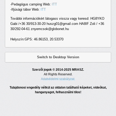
-Pedagógus camping Web:
ITT
-Ifjúsági tábor Web:
ITT
További információkért látogass vissza vagy keresd: HG8YKO
Gabi /+36 30/913-30-20 huszg01@gmail.com HA8IF Zoli / +36
30/292-04-61 znyemcsok@globonet.hu
Helyszín:GPS: 46.86153, 20.53370
Switch to Desktop Version
Szerzői jogok © 2014-2025 MRASZ.
All Rights Reserved.
Adatvédelmi szabályzat.
Tulajdonosi engedély nélkül az oldalon található képeket, videókat,
hanganyagot, felhasználni tilos!