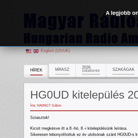
A legjobb on
English (US/UK)
2026
MRASZ
SZAKÁGAK
HÍREK
ESEMÉNYEK
HG0UD kitelepülés 2
Írta: HA0NGT Gábor.
Sziasztok!
Kicsit megkésve itt a 8.-hó, 8.-i kitelepülésünk leírása.
Sikeresen lebonyolítottuk ez év utolsónak szánt HG0UD-s ki