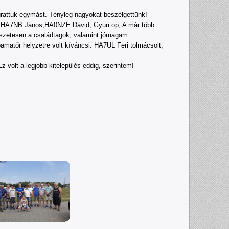
 ugrattuk egymást. Tényleg nagyokat beszélgettünk!
, HA7NB János,HA0NZE Dávid, Gyuri op, A már több
zetesen a családtagok, valamint jómagam.
óamatőr helyzetre volt kíváncsi. HA7UL Feri tolmácsolt,
volt a legjobb kitelepülés eddig, szerintem!