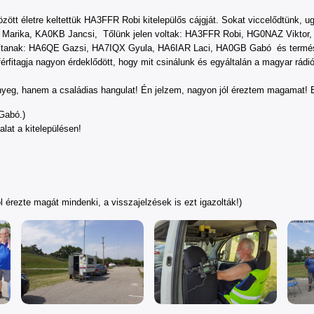
között életre keltettük HA3FFR Robi kitelepülős cájgját. Sokat viccelődtünk,
J Marika, KA0KB Jancsi, Tőlünk jelen voltak: HA3FFR Robi, HG0NAZ Viktor
zámítanak: HA6QE Gazsi, HA7IQX Gyula, HA6IAR Laci, HA0GB Gabó és termés
férfitagja nagyon érdeklődött, hogy mit csinálunk és egyáltalán a magyar rádi
eg, hanem a családias hangulat! Én jelzem, nagyon jól éreztem magamat! Ez 
Gabó.)
at a kitelepülésen!
 érezte magát mindenki, a visszajelzések is ezt igazolták!)