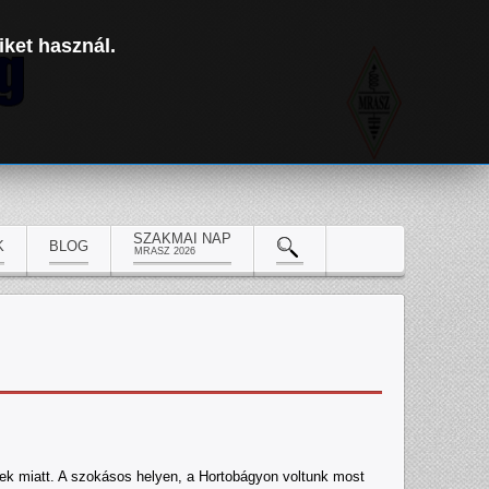
iket használ.
SZAKMAI NAP
K
BLOG
MRASZ 2026
yek miatt. A szokásos helyen, a Hortobágyon voltunk most