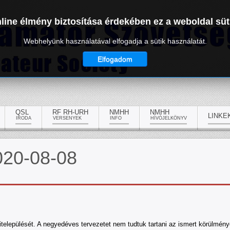
line élmény biztosítása érdekében ez a weboldal süt
Webhelyünk használatával elfogadja a sütik használatát.
Elfogadom
QSL
RF RH-URH
NMHH
NMHH
LINKE
IRODA
VERSENYEK
INFO
HÍVÓJELKÖNYV
020-08-08
települését. A negyedéves tervezetet nem tudtuk tartani az ismert körülmén