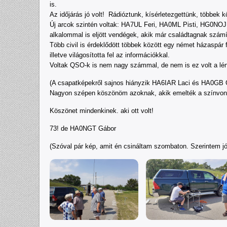
is.
Az időjárás jó volt! Rádióztunk, kísérletezgettünk, többek 
Új arcok szintén voltak: HA7UL Feri, HA0ML Pisti, HG0NO
alkalommal is eljött vendégek, akik már családtagnak s
Több civil is érdeklődött többek között egy német házaspár 
illetve világosította fel az információkkal.
Voltak QSO-k is nem nagy számmal, de nem is ez volt a lény
(A csapatképekről sajnos hiányzik HA6IAR Laci és HA0GB 
Nagyon szépen köszönöm azoknak, akik emelték a színvonal
Köszönet mindenkinek. aki ott volt!
73! de HA0NGT Gábor
(Szóval pár kép, amit én csináltam szombaton. Szerintem jól