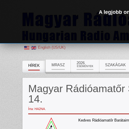
A legjobb on
English (US/UK)
2026
MRASZ
SZAKÁGAK
HÍREK
ESEMÉNYEK
Magyar Rádióamatőr S
14.
Írta: HA2NA.
Kedves Rádióamatőr Barátaim