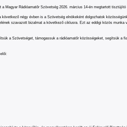
 a Magyar Rádióamatőr Szövetség 2026. március 14-én megtartott tisztújít
 következő négy évben is a Szövetség elnökeként dolgozhatok közösségünké
elének szavazott bizalmat a következő ciklusra. Ezt az eddigi közös munka
ítsük a Szövetséget, támogassuk a rádióamatőr közösségeket, segítsük a fi
elői: