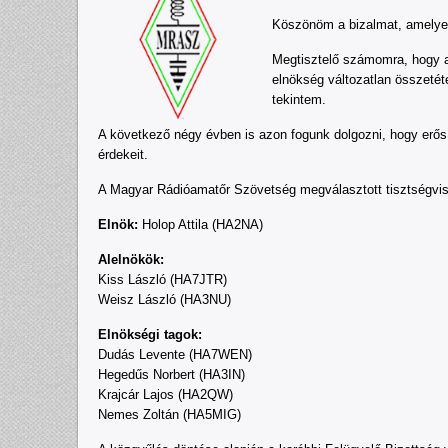
Köszönöm a bizalmat, amelyet
Megtisztelő számomra, hogy a
elnökség változatlan összetét
tekintem.
A következő négy évben is azon fogunk dolgozni, hogy erős
érdekeit.
A Magyar Rádióamatőr Szövetség megválasztott tisztségvis
Elnök:
Holop Attila (HA2NA)
Alelnökök:
Kiss László (HA7JTR)
Weisz László (HA3NU)
Elnökségi tagok:
Dudás Levente (HA7WEN)
Hegedűs Norbert (HA3IN)
Krajcár Lajos (HA2QW)
Nemes Zoltán (HA5MIG)