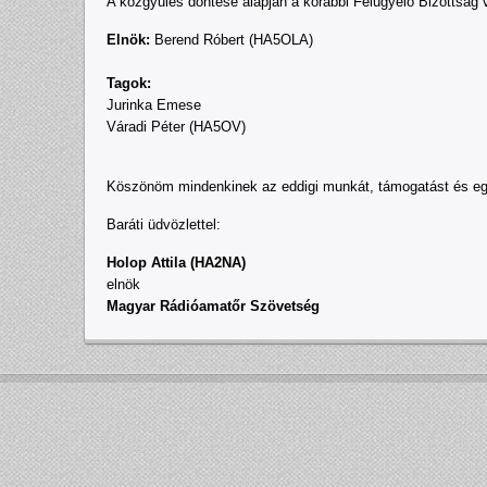
A közgyűlés döntése alapján a korábbi Felügyelő Bizottság v
Elnök:
Berend Róbert (HA5OLA)
Tagok:
Jurinka Emese
Váradi Péter (HA5OV)
Köszönöm mindenkinek az eddigi munkát, támogatást és együ
Baráti üdvözlettel:
Holop Attila (HA2NA)
elnök
Magyar Rádióamatőr Szövetség