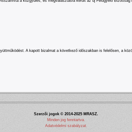
isszahívta a közgyűlés, és megválasztásra került az új Felügyelő Bizottság 
ttműködést. A kapott bizalmat a következő időszakban is felelősen, a közö
Szerzői jogok © 2014-2025 MRASZ.
Minden jog fenntartva.
Adatvédelmi szabályzat.