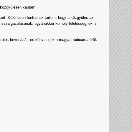
ó közgyűlésén kaptam.
rt. Különösen fontosnak tartom, hogy a közgyűlés az
 visszaigazolásának, ugyanakkor komoly felelősségnek is
atalok bevonását, és képviseljük a magyar rádióamatőrök