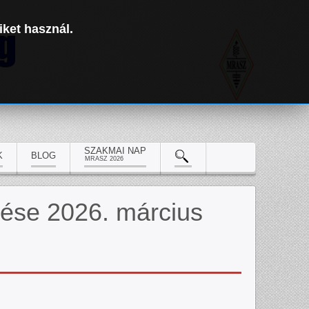
iket használ.
SZAKMAI NAP
K
BLOG
MRASZ 2026
lése 2026. március