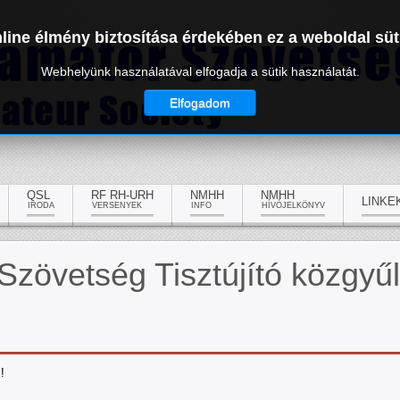
line élmény biztosítása érdekében ez a weboldal süt
Webhelyünk használatával elfogadja a sütik használatát.
Elfogadom
QSL
RF RH-URH
NMHH
NMHH
LINKE
IRODA
VERSENYEK
INFO
HÍVÓJELKÖNYV
zövetség Tisztújító közgyű
!