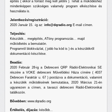
építés ( ekkor a forrást meg kell jelölni ). Tehát a működéshez
mindenképpen szükséges valamely program elkészítése és
használata is.
Jelentkezés/regisztráció:
2020 Január 15. -ig az:
info@dqradio.org
E-mail címen.
Teljesítés:
Készülék... megépítés, ATtiny programozás... majd
működtetés a bemutatón.
Programról blokkvázlat, ( jobb ha kód is ) és a készülékről
dokumentáció készítése.
Beadás:
2020 Február 28-ig a Debreceni QRP Rádió-Elektronikai SE
részére a VOKE debreceni Művelődési Háza címére ( 4037
Debrecen Faraktár u. 67 ) postázva a dokumentáció, valamint
a készülék működésének bemutatása, 2020 Március 21-én
ugyanezen a címen, a tavaszi debreceni Rádió-Elektronikai
találkozón.
Bővebben:
www.dqradio.org
Értékelés, díjazás:
később...