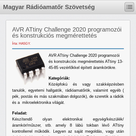
Magyar Rádióamatőr Szövetség
AVR ATtiny Challenge 2020 programozói
és konstrukciós megmérettetés
Írta: HA5GY.
AVR ATtiny Challenge 2020 programozói
és konstrukciós megmérettetés ATtiny 13-
45-85 vezérlőkkel épített áramkörökre.
Kategóriák:
Középfokú és vagy szakképzésben
tanulók, egyetemi hallgatók, rádióamatőrök, valamint egyéb (
pék, postás és más szakmában dolgozók), de szeretik a rádiók
és a mikroelektronika világát.
Feladat:
Készítendő olyan elektronikai egység/készülék/
áramkör/műszer, stb. amely 8 lábú tokban lévő ATtiny
kontrollerrel működik. Legyen az saját megoldás, vagy után