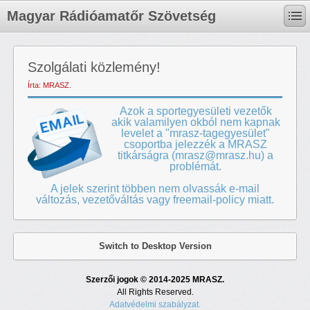
Magyar Rádióamatőr Szövetség
Szolgálati közlemény!
Írta: MRASZ.
Azok a sportegyesületi vezetők
akik valamilyen okból nem kapnak
levelet a "mrasz-tagegyesület"
csoportba jelezzék a MRASZ
titkárságra (
mrasz@mrasz.hu
) a
problémát.
A jelek szerint többen nem olvassák e-mail
változás, vezetőváltás vagy freemail-policy miatt.
Switch to Desktop Version
Szerzői jogok © 2014-2025 MRASZ.
All Rights Reserved.
Adatvédelmi szabályzat.