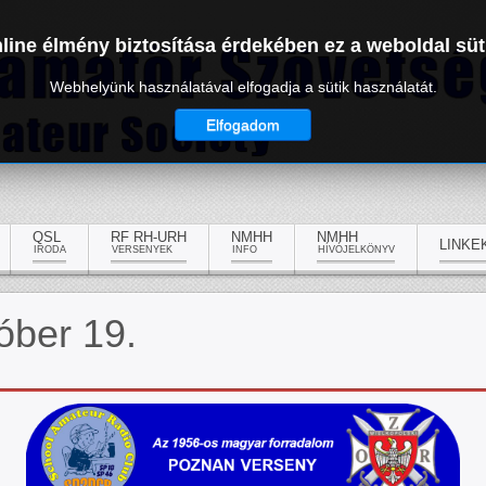
line élmény biztosítása érdekében ez a weboldal süt
Webhelyünk használatával elfogadja a sütik használatát.
Elfogadom
QSL
RF RH-URH
NMHH
NMHH
LINKE
IRODA
VERSENYEK
INFO
HÍVÓJELKÖNYV
óber 19.