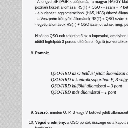
- A lengyel SP3PGR klubállomás, a magyar HA2GY klubál
poznańi körzet állomásai RS(T) + QSO - - szám + P betű
- a budapesti agglomerációból (HA5, HG5) érkező állom
- a Veszprém környéki állomások RS(T) + QSO szám + V
- egyéb állomások RS(T) + QSO számot adnak meg, pél
Hibátlan QSO-nak tekinthető az a kapcsolat, amelyben m
időtől legfeljebb 3 perces eltéréssel rögzíti (ez vonatko
Pontok:
QSO/HRD az O betűvel jelölt állomással a
QSO/HRD a kontrollcsoportban P, B vagy V
QSO/HRD külföldi állomással – 3 pont
QSO/HRD más állomással – 1 pont
Szorzó
: minden O, P, B vagy V betűvel jelölt állomásé
Végső eredmény:
a QSO pontok összege és a kapott s