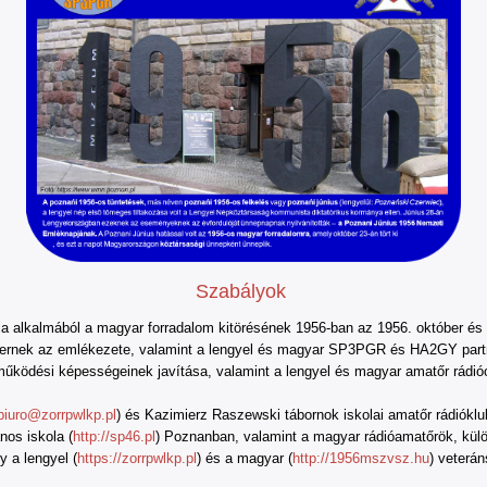
Szabályok
ója alkalmából a magyar forradalom kitörésének 1956-ban az 1956. október é
ternek az emlékezete, valamint a lengyel és magyar SP3PGR és HA2GY partn
működési képességeinek javítása, valamint a lengyel és magyar amatőr rádióo
biuro@zorrpwlkp.pl
) és Kazimierz Raszewski tábornok iskolai amatőr rádiók
nos iskola (
http://sp46.pl
) Poznanban, valamint a magyar rádióamatőrök, külö
y a lengyel (
https://zorrpwlkp.pl
) és a magyar (
http://1956mszvsz.hu
) veterán