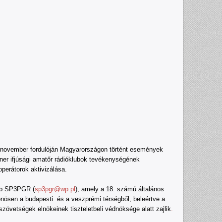
s november fordulóján Magyarországon történt események
er ifjúsági amatőr rádióklubok tevékenységének
perátorok aktivizálása.
lub SP3PGR (
sp3pgr@wp.pl
), amely a 18. számú általános
nösen a budapesti és a veszprémi térségből, beleértve a
szövetségek elnökeinek tiszteletbeli védnöksége alatt zajlik
.