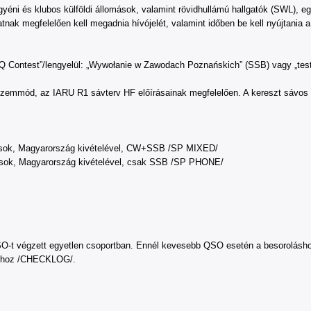
yéni és klubos külföldi állomások, valamint rövidhullámú hallgatók (SWL), eg
tnak megfelelően kell megadnia hívójelét, valamint időben be kell nyújtania 
Q Contest”/lengyelül: „Wywołanie w Zawodach Poznańskich” (SSB) vagy „test
emmód, az IARU R1 sávterv HF előírásainak megfelelően. A kereszt sávos k
mások, Magyarország kivételével, CW+SSB /SP MIXED/
mások, Magyarország kivételével, csak SSB /SP PHONE/
SO-t végzett egyetlen csoportban. Ennél kevesebb QSO esetén a besoroláshoz
óihoz /CHECKLOG/.