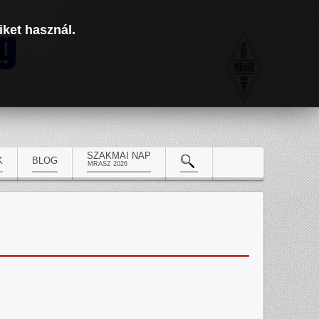
iket használ.
SZAKMAI NAP
K
BLOG
MRASZ 2026