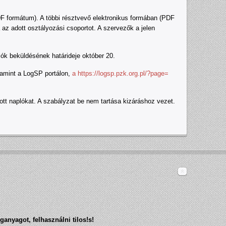
DF formátum). A többi résztvevő elektronikus formában (PDF
 az adott osztályozási csoportot. A szervezők a jelen
ók beküldésének határideje október 20.
lamint a LogSP portálon,
a
https://logsp.pzk.org.pl/?page=
tt naplókat. A szabályzat be nem tartása kizáráshoz vezet.
ganyagot, felhasználni tilos!
s!