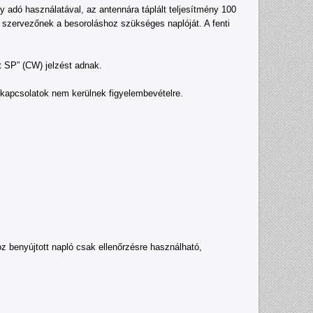
y adó használatával, az antennára táplált teljesítmény 100
a szervezőnek a besoroláshoz szükséges naplóját. A fenti
 SP” (CW) jelzést adnak.
apcsolatok nem kerülnek figyelembevételre.
 benyújtott napló csak ellenőrzésre használható,