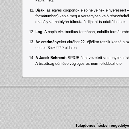
kapja meg.
Díjak:
az egyes csoportok első helyeinek elnyeréséért –
formátumban) kapja meg a versenyben való részvételről s
szabályzat hatályán túlmutató díjakat is odaítélhetnek.
Log:
A napló elektronikus formában, cabrillo formátumb
Az eredményeket
október 22. éjfélkor teszik közzé a 
contest&id=2249 oldalon.
A Jacek Behrendt
SP3JB által vezetett versenybizottsá
A bizottság döntése végleges és nem fellebbezhető.
Tulajdonos írásbeli engedélye 