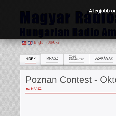
A legjobb on
English (US/UK)
2026
MRASZ
SZAKÁGAK
HÍREK
ESEMÉNYEK
Poznan Contest - Okt
Írta: MRASZ.