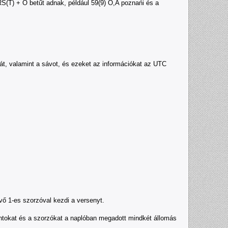
(T) + O betűt adnak, például 59(9) O,A poznańi és a
át, valamint a sávot, és ezeket az információkat az UTC
vő 1-es szorzóval kezdi a versenyt.
tokat és a szorzókat a naplóban megadott mindkét állomás