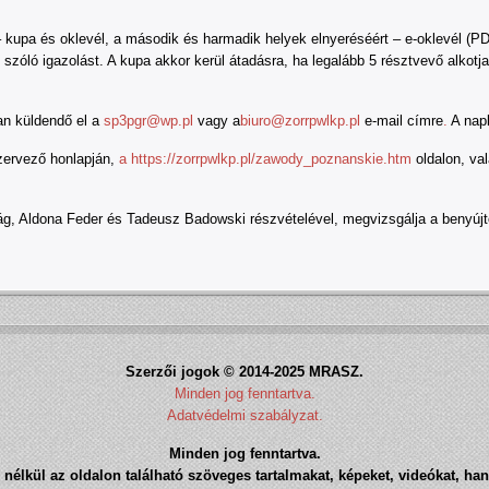
 kupa és oklevél, a második és harmadik helyek elnyeréséért – e-oklevél (P
zóló igazolást. A kupa akkor kerül átadásra, ha legalább 5 résztvevő alkotja
an küldendő el a
sp3pgr@wp.pl
vagy a
biuro@zorrpwlkp.pl
e-mail címre
.
A napl
szervező honlapján,
a
https://zorrpwlkp.pl/zawody_poznanskie.htm
oldalon, va
g, Aldona Feder és Tadeusz Badowski részvételével, megvizsgálja a benyújto
Szerzői jogok © 2014-2025 MRASZ.
Minden jog fenntartva.
Adatvédelmi szabályzat.
Minden jog fenntartva.
nélkül az oldalon található szöveges tartalmakat, képeket, videókat, han