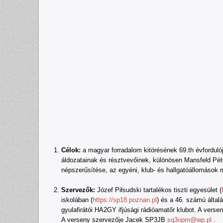
Célok:
a magyar forradalom kitörésének 69.th évfordul
áldozatainak és résztvevőinek, különösen Mansfeld Pé
népszerűsítése, az egyéni, klub- és hallgatóállomások 
Szervezők:
Józef Piłsudski tartalékos tiszti egyesület (
iskolában (
https://sp18.poznan.pl
) és a 46. számú általá
gyulafirátói HA2GY ifjúsági rádióamatőr klubot. A versen
A verseny szervezője Jacek SP3JB
sq3opm@wp.pl
.