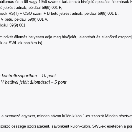
lomás és a 69 vagy 1956 számot tartalmazó hívójelű speciális állomások RS
 jelzést adnak, például 59(9) 001 P,
ások RS(T) + QSO szám + B betű jelzést adnak, például 59(9) 001 B,
 betű, például 59(9) 001 V,
dául 59(9) 001.
indkét állomás helyesen adja meg hívójelét, jelentését és ellenőrző csoportj
zik az SWL-ek naplóira is).
 kontrollcsoportban – 10 pont
 betűvel jelölt állomással – 5 pont
rt a szervező egyszer, minden sávon külön-külön 1-es szorzót Minden résztve
zorzó összege szorzataként, sávonként külön-külön. SWL-ek esetében a pon