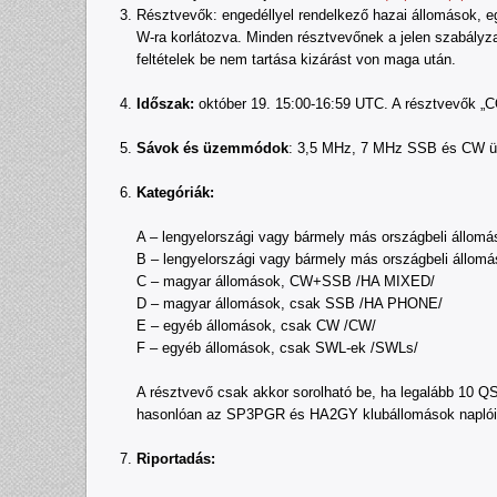
Résztvevők: engedéllyel rendelkező hazai állomások, eg
W-ra korlátozva. Minden résztvevőnek a jelen szabályza
feltételek be nem tartása kizárást von maga után.
Időszak:
október 19. 15:00-16:59 UTC. A résztvevők „C
Sávok és üzemmódok
: 3,5 MHz, 7 MHz SSB és CW üz
Kategóriák:
A – lengyelországi vagy bármely más országbeli állo
B – lengyelországi vagy bármely más országbeli állo
C – magyar állomások, CW+SSB /HA MIXED/
D – magyar állomások, csak SSB /HA PHONE/
E – egyéb állomások, csak CW /CW/
F – egyéb állomások, csak SWL-ek /SWLs/
A résztvevő csak akkor sorolható be, ha legalább 10 Q
hasonlóan az SP3PGR és HA2GY klubállomások napl
Riportadás: