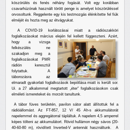
köszörülés és fenés néhány fogását. Volt egy korábban
csavarhúzónak használt törött penge is amelyet köszörüléssel
orvosoltunk. Reggelente egy kis testmozgás élénkítette fel fiúk
elméjét és hozta meg az étvágyukat.
A COVID-19 korlátozásai miatt a rádiószakköri
foglalkozásokat március elején fel kellett függeszteni.
Azért,
hogy a vizsga
felkészülés ne
szakadjon meg a
foglalkozásokat PMR
rádión keresztül
folytattuk. A
táborozásra az
elmaradt gyakorlati foglalkozások bepótlása miatt is került sor.
Ui. a 27 alkalommal megtartott „éter” foglalkozásokon csak
elméleti ismereteket és morzét tanultunk.
A tábor füves területén, pavilon sátor alatt állítottuk fel a
rádióállomást. Az FT-857, 12 V/ 45 Ah-s akkumulátorát
napelemmel és aggregátorral tápláltuk. A napelem 4,5 amperrel
képes tölteni az akkumulátort. Rövid hullámon négy sávos (20-
40-60-80 m), rövidített Inverted-V antennát használtunk. A