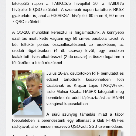
kitelepülő napon a HA8KCS/p hívójellel 30, a HA8DH/p
hívójellel 8 QSO született. A szombati napon tartottunk RKSZ
gyakorlatot is, ahol a HG0RKSZ hívójellel 80 m-en 4, 60 m-en
7 QSO született.
A QO-100 műholdon keresztül is forgalmaztunk. A könnyebb
szállítás miatt ketté vágtam egy 60 cm-es parabola tükröt. A
két féltükör pontos összeillesztésének az érdekében, az
eredeti rögzítéseken (4 db csavar) kívül, egy precízen
kialakított, íves alkatrésszel (2 db csavar) is össze-fogattam a
féltükröket a felső részüknél.
Július 16-án, csütörtökön RTF bemutatót és
edzést tartottunk köszönhetően Tóth
Csabának és Krajcár Lajos HA2QW-nek.
Este Molnár Csaba HA6PX látogatott meg
bennünket és adott tájékoztatást az MNHH
vizsgával kapcsolatban.
A sűrű szúnyog támadás miatt a tábor
főépületében is berendeztünk egy állomást a klub FT-897-es
rádiójával, ahol minden részvevő QSO-zott SSB üzemmódban.