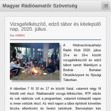
Magyar Rádióamatőr Szövetség
Vizsgafelkészítő, edző tábor és kitelepülő
nap, 2020. július.
Írta: HA8DH.
A Hódmezővásárhelyi
Rádió Klub 2020. július
15-e és 19-e között
vizsgafelkészítő és edző
tábort tartott Mártélyon a
Bodnár Bertalan
Oktatóközpont és Ifjúsági
Táborban.
A táborban 7 fő 10 és 17 év között fiatal, valamint négy fő
felnőtt vett részt. Rádióamatőr vizsga felkészítés, RTF edzés
és sok rádiózás volt a programban, valamint kitelepülő napon
is innen vettünk részt. Az első napon a tábor építését követően
bicska ellenőrzést és fenést tartottunk. Bemutattam kés