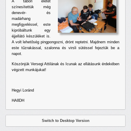
A tábori életet
színesítettük még
denevér- és
madárhang
megfigyeléssel, este
kipróbáltunk egy
éjjellátó készüléket is.
A volt lehetőség pingpongozni, drónt reptetni. Majdnem minden
este tűzrakással, szalonna és virsli sütéssel fejeztük be a
napot.
Köszönjük Versegi Attilának és Icunak az ellátásunk érdekében
végzett munkájukat!
Hegyi Loránd
HA8DH
Switch to Desktop Version