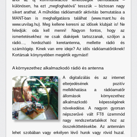
különösen, ha ezt „megfoghatóvá” tesszük – biztosan nagy
sikert arathat. A műholdas rádióamatőr aktivitás bemutatása a
MANT-ban is meghallgatásra találhat (www.mant.hu és
www.urvilag.hu). Meg kellene keresni az idősek klubjait is! Ne
feledjük: oda kell menni! Nagyon fontos, hogy az
ismertetésekhez ne csak diaképek tartozzanak, szóljon a
rádió..., hordozható keretantenna, mellette rádió és
számítógép. Kinek van erre ideje? Az idős rádióamatőröknek!
Kortársak könynyebben megértik egymást!
A környezethez alkalmazkodó rádió és antenna
A digitalizálás és az internet
elterjedésének pozitív
mellékhatása a rádióamatőr
állomások környezethez
alkalmazkodó képességének
növekedése. A nagyon gyorsan
népszerűvé vált FT8 üzemmód
nagy rendszertartalékot hoz az
összeköttetésekbe. Az antennám
lehet szobában vagy erkélyen lévő hurok vagy rövid huzal.