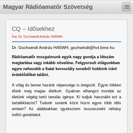
Magyar Rádióamatőr Szövetség
CQ – Idősekhez
Írta: Dr. Gschwindt András HA5WH.
Dr. Gschwindt András HA5WH, gschwindt@hvt.bme.hu
Rádióamatőr mozgalmunk egyik nagy gondja a létszám
megtartása vagy inkább növelése. Felgyorsult világunkban
egyre nehezebb a fiatal korosztály soraiból hobbink iránt
érdeklődőket találni.
A világ és benne hazánk népessége is öregszik. Egyre többen
élünk meg magas életkort. Gyakran elhangzó mondat az
életünk végéig tartó tanulás igénye. Ki tudjuk használni ezt a
tartalékbázist? Tudunk soraink közé hozni egyre több idős
embert? Az alábbiakban igyekeztem összeszedni néhány
indító gondolatot.