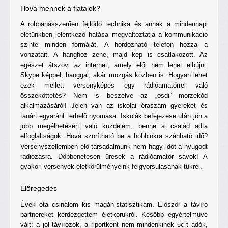
Hová mennek a fiatalok?
A robbanásszerűen fejlődő technika és annak a mindennapi
életünkben jelentkező hatása megváltoztatja a kommunikáció
szinte minden formáját. A hordozható telefon hozza a
vonzatait. A hanghoz zene, majd kép is csatlakozott. Az
egészet átszövi az internet, amely elől nem lehet elbújni.
Skype képpel, hanggal, akár mozgás közben is. Hogyan lehet
ezek mellett versenyképes egy rádióamatőrrel való
összeköttetés? Nem is beszélve az „ósdi” morzekód
alkalmazásáról! Jelen van az iskolai óraszám gyereket és
tanárt egyaránt terhelő nyomása. Iskolák befejezése után jön a
jobb megélhetésért való küzdelem, benne a család adta
elfoglaltságok. Hová szorítható be a hobbinkra szánható idő?
Versenyszellemben élő társadalmunk nem hagy időt a nyugodt
rádiózásra. Döbbenetesen üresek a rádióamatőr sávok! A
gyakori versenyek életkörülményeink felgyorsulásának tükrei.
Elöregedés
Évek óta csinálom kis magán-statisztikám. Először a távíró
partnereket kérdezgettem életkorukról. Később egyértelművé
vált: a jól távírózók, a riportként nem mindenkinek 5c-t adók,