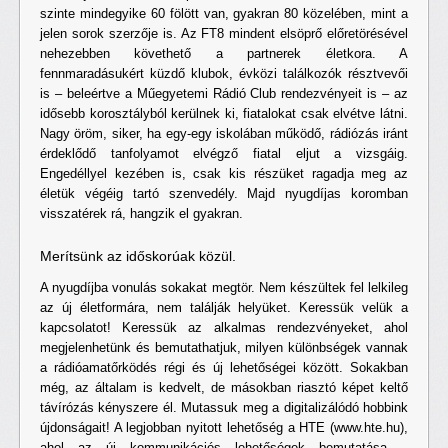
szinte mindegyike 60 fölött van, gyakran 80 közelében, mint a
jelen sorok szerzője is. Az FT8 mindent elsöprő előretörésével
nehezebben követhető a partnerek életkora. A
fennmaradásukért küzdő klubok, évközi találkozók résztvevői
is – beleértve a Műegyetemi Rádió Club rendezvényeit is – az
idősebb korosztályból kerülnek ki, fiatalokat csak elvétve látni.
Nagy öröm, siker, ha egy-egy iskolában működő, rádiózás iránt
érdeklődő tanfolyamot elvégző fiatal eljut a vizsgáig.
Engedéllyel kezében is, csak kis részüket ragadja meg az
életük végéig tartó szenvedély. Majd nyugdíjas koromban
visszatérek rá, hangzik el gyakran.
Merítsünk az időskorúak közül.
A nyugdíjba vonulás sokakat megtör. Nem készültek fel lelkileg
az új életformára, nem találják helyüket. Keressük velük a
kapcsolatot! Keressük az alkalmas rendezvényeket, ahol
megjelenhetünk és bemutathatjuk, milyen különbségek vannak
a rádióamatőrködés régi és új lehetőségei között. Sokakban
még, az általam is kedvelt, de másokban riasztó képet keltő
távírózás kényszere él. Mutassuk meg a digitalizálódó hobbink
újdonságait! A legjobban nyitott lehetőség a HTE (www.hte.hu),
ahol az új kommunikációs lehetőségek bemutatása –