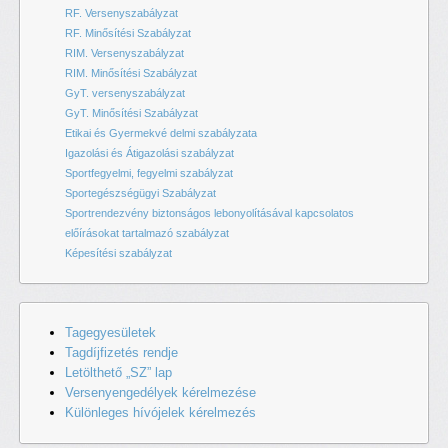
RF. Versenyszabályzat
RF. Minősítési Szabályzat
RIM. Versenyszabályzat
RIM. Minősítési Szabályzat
GyT. versenyszabályzat
GyT. Minősítési Szabályzat
Etikai és Gyermekvé delmi szabályzata
Igazolási és Átigazolási szabályzat
Sportfegyelmi, fegyelmi szabályzat
Sportegészségügyi Szabályzat
Sportrendezvény biztonságos lebonyolításával kapcsolatos
előírásokat tartalmazó szabályzat
Képesítési szabályzat
Tagegyesületek
Tagdíjfizetés rendje
Letölthető „SZ” lap
Versenyengedélyek kérelmezése
Különleges hívójelek kérelmezés