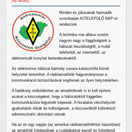
Írta: MRASZ.
Minden év júliusának harmadik
szombatján KITELEPÜLŐ NAP-ot
rendezünk.
A technika mai állása szerint
nagyon nagy a függőségünk a
hálózati feszültségtől, a mobil
telefontól, az internettől, az
elektronizált konyhai berendezésektől.
Az elektromos hálózat bármely zavara katasztrófa közeli
helyzetet teremthet. A rádióamatőrök hagyományosan a
kommunikáció biztosításával segítenek az ilyen helyzetekben.
A hatékony működéshez az amatőröknek is ki kell építeni
azokat a készségeket, hogy a hálózatoktól független
kommunikációra legyenek képesek. A hivatalos vészhelyzeti
gyakorlatok ritkák és költségesek, a részvevőktől különböző
adminisztratív aktivitást várnak.
Ha az év egy napján (az amerikai rádióamatőrökhöz hasonlóan)
az amatőrök kitelepülnek a családjukkal együtt és kötetlenül