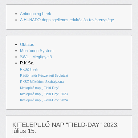
Antidopping hírek
A HUNADO doppingellenes edukációs tevékenysége
Oktatás
Monitoring System
SWL - Megfigyelő
R.K.Sz.
RKSZ Hírek
Rádiómatőr Készenléti Szolgálat
RKSZ Működési Szabályzata
Kitelepülő nap „ Field-Day”
Kitelepülő nap „ Field-Day” 2023
Kitelepülő nap „ Field-Day” 2024
KITELEPÜLŐ NAP "FIELD-DAY" 2023.
július 15.