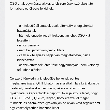
QSO-znak egymással akkor, a felszerelések szórakoztató
formában, évről-évre fejlődnek.
- a kitelepülő állomások csak alternatív energiaforrást
használjanak
- bármely engedélyezett frekvencián lehet QSO-kat
létesíteni
- nincs verseny
- nem kell jegyzőkönyvet küldeni
- csak a kitelepülés napja van meghatározva, nincs
időbeosztás
- összeköttetések létesítése hagyományos, nem verseny
stílusban ajánlott
Célszerű törekedni a kitelepülés helyének pontos
meghatározására, QTH lokátor használattal. Ha a kirándulásba
családot, barátokat is bevonunk, akkor a tábori főzés
gyakorlata is kapcsolódik a naphoz. Akár jelszó is lehet, hogy
EGYÉL, IGYÁL, QSO-z, lényeg, hogy érezze jól magát
mindenki és szórakozva gyakoroljon be olyan készségeket ami
egy vészhelyzetben hasznos lehet.