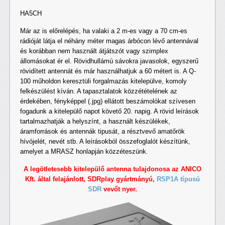
HA5CH
Már az is előrelépés, ha valaki a 2 m-es vagy a 70 cm-es
rádióját látja el néhány méter magas árbócon lévő antennával
és korábban nem használt átjátszót vagy szimplex
állomásokat ér el. Rövidhullámú sávokra javasolok, egyszerű
rövidített antennát és már használhatjuk a 60 métert is. A Q-
100 műholdon keresztüli forgalmazás kitelepülve, komoly
felkészülést kíván. A tapasztalatok közzétételének az
érdekében, fényképpel (.jpg) ellátott beszámolókat szívesen
fogadunk a kitelepülő napot követő 20. napig. A rövid leírások
tartalmazhatják a helyszínt, a használt készülékek,
áramforrások és antennák tipusát, a résztvevő amatőrök
hívójelét, nevét stb. A leírásokból összefoglalót készítünk,
amelyet a MRASZ honlapján közzéteszünk.
A legötletesebb kitelepülő antenna tulajdonosa az ANICO
Kft. által felajánlott, SDRplay gyártmányú,
RSP1A típusú
SDR
vevőt nyer.