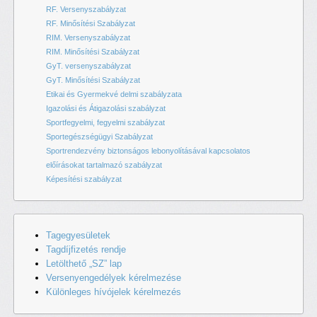
RF. Versenyszabályzat
RF. Minősítési Szabályzat
RIM. Versenyszabályzat
RIM. Minősítési Szabályzat
GyT. versenyszabályzat
GyT. Minősítési Szabályzat
Etikai és Gyermekvé delmi szabályzata
Igazolási és Átigazolási szabályzat
Sportfegyelmi, fegyelmi szabályzat
Sportegészségügyi Szabályzat
Sportrendezvény biztonságos lebonyolításával kapcsolatos
előírásokat tartalmazó szabályzat
Képesítési szabályzat
Tagegyesületek
Tagdíjfizetés rendje
Letölthető „SZ” lap
Versenyengedélyek kérelmezése
Különleges hívójelek kérelmezés