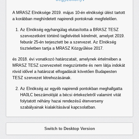
A MRASZ Elnöksége 2019. május 10-én elnökségi ülést tartott
a korábban meghírdetett napirendi pontoknak megfelelően.
Az Elnökség egyhangúlag elutasította a BRASZ TESZ
szervezetként történő tagfelvételi kérelmét, amelyet 2019.
feburár 25-én terjesztett be a szervezet. Az Elnökség
tiszteletben tartja a MRASZ Közgyűlése 2017.
és 2018. évi vonatkozó határozatait, amelynek értelmében a
MRASZ TESZ szervezeteit megszüntette és nem látja indokát
rövid idővel a határozat elfogadását követően Budapesten
TESZ szervezet létrehozásának.
Az Elnökség az egyéb napirendi pontokban meghallgatta
HA0LC beszámolóját a bécsi értekezletről valamint vitát
folytatott néhány hazai rendezésű éterverseny
szabályainak kialakításával kapcsolatban.
Switch to Desktop Version