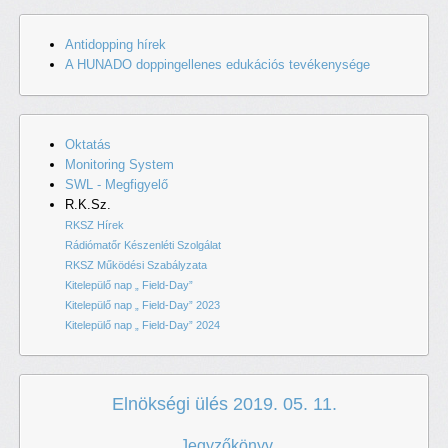
Antidopping hírek
A HUNADO doppingellenes edukációs tevékenysége
Oktatás
Monitoring System
SWL - Megfigyelő
R.K.Sz.
RKSZ Hírek
Rádiómatőr Készenléti Szolgálat
RKSZ Működési Szabályzata
Kitelepülő nap „ Field-Day”
Kitelepülő nap „ Field-Day” 2023
Kitelepülő nap „ Field-Day” 2024
Elnökségi ülés 2019. 05. 11.
Jegyzőkönyv