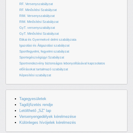
RF. Versenyszabályzat
RF. Minősítési Szabályzat
RIM. Versenyszabályzat
RIM. Minősítési Szabályzat
GyT. versenyszabályzat
GyT. Minősítési Szabályzat
Etikai és Gyermekvé delmi szabályzata
Igazolási és Átigazolási szabályzat
Sportfegyelmi, fegyelmi szabályzat
Sportegészségügyi Szabályzat
Sportrendezvény biztonságos lebonyolításával kapcsolatos
előírásokat tartalmazó szabályzat
Képesítési szabályzat
Tagegyesületek
Tagdíjfizetés rendje
Letölthető „SZ” lap
Versenyengedélyek kérelmezése
Különleges hívójelek kérelmezés