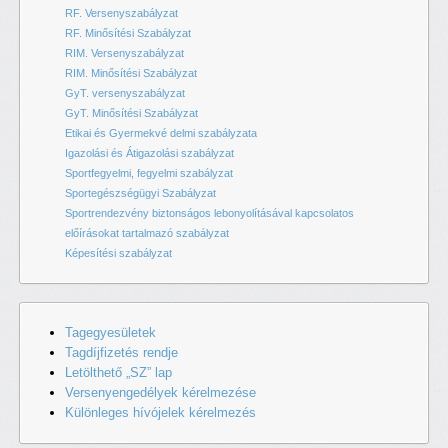
RF. Versenyszabályzat
RF. Minősítési Szabályzat
RIM. Versenyszabályzat
RIM. Minősítési Szabályzat
GyT. versenyszabályzat
GyT. Minősítési Szabályzat
Etikai és Gyermekvé delmi szabályzata
Igazolási és Átigazolási szabályzat
Sportfegyelmi, fegyelmi szabályzat
Sportegészségügyi Szabályzat
Sportrendezvény biztonságos lebonyolításával kapcsolatos
előírásokat tartalmazó szabályzat
Képesítési szabályzat
Tagegyesületek
Tagdíjfizetés rendje
Letölthető „SZ” lap
Versenyengedélyek kérelmezése
Különleges hívójelek kérelmezés