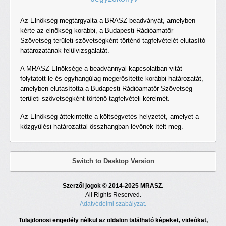
Az Elnökség megtárgyalta a BRASZ beadványát, amelyben
kérte az elnökség korábbi, a Budapesti Rádióamatőr
Szövetség területi szövetségként történő tagfelvételét elutasító
határozatának felülvizsgálatát.
A MRASZ Elnöksége a beadvánnyal kapcsolatban vitát
folytatott le és egyhangúlag megerősítette korábbi határozatát,
amelyben elutasította a Budapesti Rádióamatőr Szövetség
területi szövetségként történő tagfelvételi kérelmét.
Az Elnökség áttekintette a költségvetés helyzetét, amelyet a
közgyűlési határozattal összhangban lévőnek ítélt meg.
Switch to Desktop Version
Szerzői jogok © 2014-2025 MRASZ.
All Rights Reserved.
Adatvédelmi szabályzat.
Tulajdonosi engedély nélkül az oldalon található képeket, videókat,