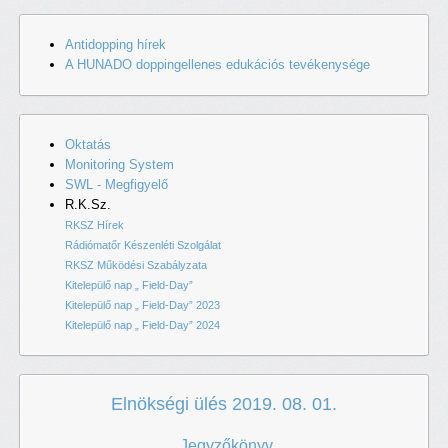
Antidopping hírek
A HUNADO doppingellenes edukációs tevékenysége
Oktatás
Monitoring System
SWL - Megfigyelő
R.K.Sz.
RKSZ Hírek
Rádiómatőr Készenléti Szolgálat
RKSZ Működési Szabályzata
Kitelepülő nap „ Field-Day”
Kitelepülő nap „ Field-Day” 2023
Kitelepülő nap „ Field-Day” 2024
Elnökségi ülés 2019. 08. 01.
Jegyzőkönyv