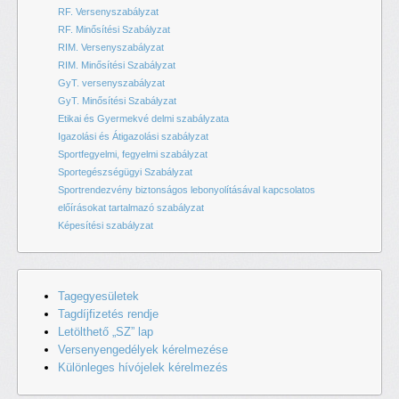
RF. Versenyszabályzat
RF. Minősítési Szabályzat
RIM. Versenyszabályzat
RIM. Minősítési Szabályzat
GyT. versenyszabályzat
GyT. Minősítési Szabályzat
Etikai és Gyermekvé delmi szabályzata
Igazolási és Átigazolási szabályzat
Sportfegyelmi, fegyelmi szabályzat
Sportegészségügyi Szabályzat
Sportrendezvény biztonságos lebonyolításával kapcsolatos
előírásokat tartalmazó szabályzat
Képesítési szabályzat
Tagegyesületek
Tagdíjfizetés rendje
Letölthető „SZ” lap
Versenyengedélyek kérelmezése
Különleges hívójelek kérelmezés