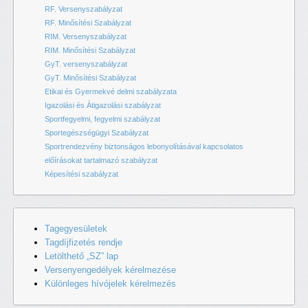
RF. Versenyszabályzat
RF. Minősítési Szabályzat
RIM. Versenyszabályzat
RIM. Minősítési Szabályzat
GyT. versenyszabályzat
GyT. Minősítési Szabályzat
Etikai és Gyermekvé delmi szabályzata
Igazolási és Átigazolási szabályzat
Sportfegyelmi, fegyelmi szabályzat
Sportegészségügyi Szabályzat
Sportrendezvény biztonságos lebonyolításával kapcsolatos
előírásokat tartalmazó szabályzat
Képesítési szabályzat
Tagegyesületek
Tagdíjfizetés rendje
Letölthető „SZ” lap
Versenyengedélyek kérelmezése
Különleges hívójelek kérelmezés