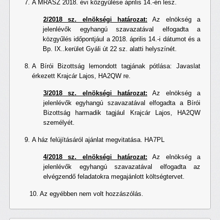
A MRASZ 2018. évi közgyűlése április 14.-én lesz.
2/2018 sz. elnökségi határozat:
Az elnökség a
jelenlévők egyhangú szavazatával elfogadta a
közgyűlés időpontjául a 2018. április 14.-i dátumot és a
Bp. IX..kerület Gyáli út 22 sz. alatti helyszínét.
A Bírói Bizottság lemondott tagjának pótlása: Javaslat
érkezett Krajcár Lajos, HA2QW re.
3/2018 sz. elnökségi határozat:
Az elnökség a
jelenlévők egyhangú szavazatával elfogadta a Bírói
Bizottság harmadik tagjául Krajcár Lajos, HA2QW
személyét.
A ház felújításáról ajánlat megvitatása. HA7PL
4/2018 sz. elnökségi határozat:
Az elnökség a
jelenlévők egyhangú szavazatával elfogadta az
elvégzendő feladatokra megajánlott költségtervet.
10. Az egyébben nem volt hozzászólás.