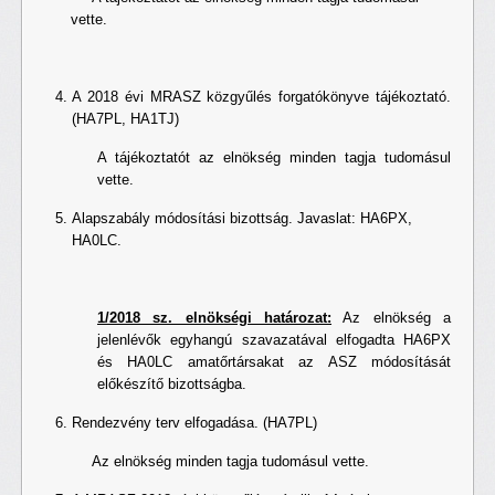
vette.
A 2018 évi MRASZ közgyűlés forgatókönyve tájékoztató.
(HA7PL, HA1TJ)
A tájékoztatót az elnökség minden tagja tudomásul
vette.
Alapszabály módosítási bizottság. Javaslat: HA6PX,
HA0LC.
1/2018 sz. elnökségi határozat:
Az elnökség a
jelenlévők egyhangú szavazatával elfogadta HA6PX
és HA0LC amatőrtársakat az ASZ módosítását
előkészítő bizottságba.
Rendezvény terv elfogadása. (HA7PL)
Az elnökség minden tagja tudomásul vette.