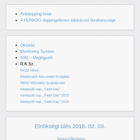
Antidopping hírek
A HUNADO doppingellenes edukációs tevékenysége
Oktatás
Monitoring System
SWL - Megfigyelő
R.K.Sz.
RKSZ Hírek
Rádiómatőr Készenléti Szolgálat
RKSZ Működési Szabályzata
Kitelepülő nap „ Field-Day”
Kitelepülő nap „ Field-Day” 2023
Kitelepülő nap „ Field-Day” 2024
Elnökségi ülés 2018. 02. 03.
Jegyzőkönyv