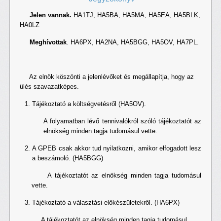
Jelen vannak.
HA1TJ, HA5BA, HA5MA, HA5EA, HA5BLK,
HA0LZ
Meghívottak
. HA6PX, HA2NA, HA5BGG, HA5OV, HA7PL.
Az elnök köszönti a jelenlévőket és megállapítja, hogy az
ülés szavazatképes.
Tájékoztató a költségvetésről (HA5OV).
A folyamatban lévő tennivalókról szóló tájékoztatót az
elnökség minden tagja tudomásul vette.
A GPEB csak akkor tud nyilatkozni, amikor elfogadott lesz
a beszámoló. (HA5BGG)
A tájékoztatót az elnökség minden tagja tudomásul
vette.
Tájékoztató a választási előkészületekről. (HA6PX)
A tájékoztatót az elnökség minden tagja tudomásul