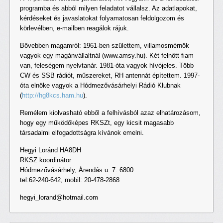
programba és abból milyen feladatot vállalsz. Az adatlapokat,
kérdéseket és javaslatokat folyamatosan feldolgozom és
körlevélben, e-mailben reagálok rájuk.
Bővebben magamról: 1961-ben születtem, villamosmérnök
vagyok egy magánvállaltnál (www.amsy.hu). Két felnőtt fiam
van, feleségem nyelvtanár. 1981-óta vagyok hívójeles. Több
CW és SSB rádiót, műszereket, RH antennát építettem. 1997-
óta elnöke vagyok a Hódmezővásárhelyi Rádió Klubnak
(
http://hg8kcs.ham.hu
).
Remélem kiolvasható ebből a felhívásból azaz elhatározásom,
hogy egy működőképes RKSZt, egy kicsit magasabb
társadalmi elfogadottságra kívánok emelni.
Hegyi Loránd HA8DH
RKSZ koordinátor
Hódmezővásárhely, Árendás u. 7. 6800
tel:62-240-642, mobil: 20-478-2868
hegyi_lorand@hotmail.com