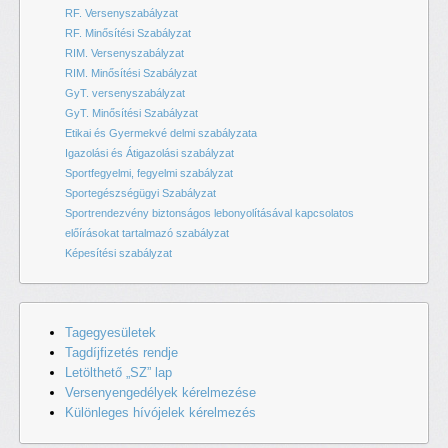
RF. Versenyszabályzat
RF. Minősítési Szabályzat
RIM. Versenyszabályzat
RIM. Minősítési Szabályzat
GyT. versenyszabályzat
GyT. Minősítési Szabályzat
Etikai és Gyermekvé delmi szabályzata
Igazolási és Átigazolási szabályzat
Sportfegyelmi, fegyelmi szabályzat
Sportegészségügyi Szabályzat
Sportrendezvény biztonságos lebonyolításával kapcsolatos
előírásokat tartalmazó szabályzat
Képesítési szabályzat
Tagegyesületek
Tagdíjfizetés rendje
Letölthető „SZ” lap
Versenyengedélyek kérelmezése
Különleges hívójelek kérelmezés