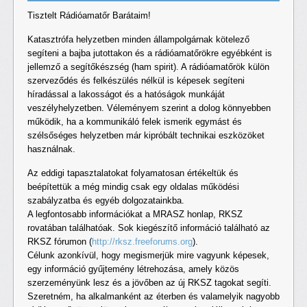
Tisztelt Rádióamatőr Barátaim!
Katasztrófa helyzetben minden állampolgárnak kötelező
segíteni a bajba jutottakon és a rádióamatőrökre egyébként is
jellemző a segítőkészség (ham spirit). A rádióamatőrök külön
szerveződés és felkészülés nélkül is képesek segíteni
híradással a lakosságot és a hatóságok munkáját
veszélyhelyzetben. Véleményem szerint a dolog könnyebben
működik, ha a kommunikáló felek ismerik egymást és
szélsőséges helyzetben már kipróbált technikai eszközöket
használnak.
Az eddigi tapasztalatokat folyamatosan értékeltük és
beépítettük a még mindig csak egy oldalas működési
szabályzatba és egyéb dolgozatainkba.
A legfontosabb információkat a MRASZ honlap, RKSZ
rovatában találhatóak. Sok kiegészítő információ található az
RKSZ fórumon (
http://rksz.freeforums.org
).
Célunk azonkívül, hogy megismerjük mire vagyunk képesek,
egy információ gyűjtemény létrehozása, amely közös
szerzeményünk lesz és a jövőben az új RKSZ tagokat segíti.
Szeretném, ha alkalmanként az éterben és valamelyik nagyobb