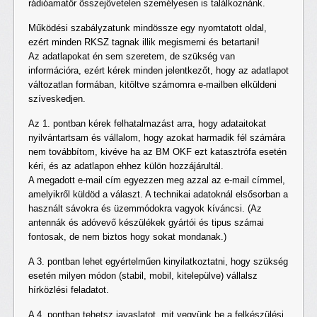
rádióamatőr összejövetelen személyesen is találkoznánk.
Működési szabályzatunk mindössze egy nyomtatott oldal,
ezért minden RKSZ tagnak illik megismerni és betartani!
Az adatlapokat én sem szeretem, de szükség van
információra, ezért kérek minden jelentkezőt, hogy az adatlapot
változatlan formában, kitöltve számomra e-mailben elküldeni
szíveskedjen.
Az 1. pontban kérek felhatalmazást arra, hogy adataitokat
nyilvántartsam és vállalom, hogy azokat harmadik fél számára
nem továbbítom, kivéve ha az BM OKF ezt katasztrófa esetén
kéri, és az adatlapon ehhez külön hozzájárultál.
A megadott e-mail cím egyezzen meg azzal az e-mail címmel,
amelyikről küldöd a választ. A technikai adatoknál elsősorban a
használt sávokra és üzemmódokra vagyok kíváncsi. (Az
antennák és adóvevő készülékek gyártói és tipus számai
fontosak, de nem biztos hogy sokat mondanak.)
A 3. pontban lehet egyértelműen kinyilatkoztatni, hogy szükség
esetén milyen módon (stabil, mobil, kitelepülve) vállalsz
hírközlési feladatot.
A 4. pontban tehetsz javaslatot, mit vegyünk be a felkészülési