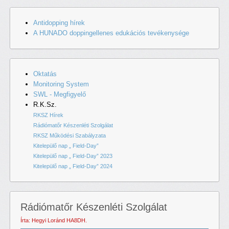
Antidopping hírek
A HUNADO doppingellenes edukációs tevékenysége
Oktatás
Monitoring System
SWL - Megfigyelő
R.K.Sz.
RKSZ Hírek
Rádiómatőr Készenléti Szolgálat
RKSZ Működési Szabályzata
Kitelepülő nap „ Field-Day”
Kitelepülő nap „ Field-Day” 2023
Kitelepülő nap „ Field-Day” 2024
Rádiómatőr Készenléti Szolgálat
Írta: Hegyi Loránd HA8DH.