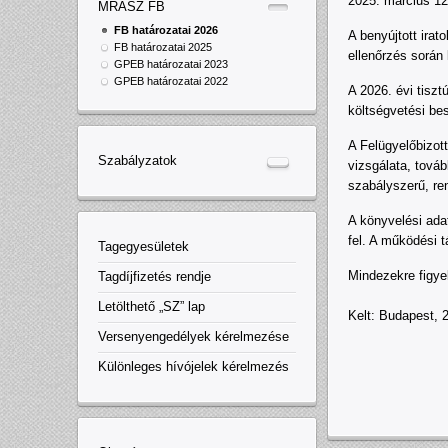
2025. március 12.
MRASZ FB
FB határozatai 2026
A benyújtott irat
FB határozatai 2025
ellenőrzés során 
GPEB határozatai 2023
GPEB határozatai 2022
A 2026. évi tiszt
költségvetési be
A Felügyelőbizott
Szabályzatok
vizsgálata, tová
szabályszerű, ren
A könyvelési ada
fel. A működési
Tagegyesületek
Mindezekre figye
Tagdíjfizetés rendje
Letölthető „SZ” lap
Kelt: Budapest, 
Versenyengedélyek kérelmezése
Különleges hívójelek kérelmezés