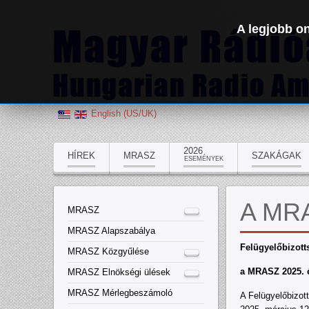
A legjobb on
English (US/UK)
2026
HÍREK
MRASZ
SZAKÁGAK
ESEMÉNYEK
A MRA
MRASZ
MRASZ Alapszabálya
Felügyelőbizott
MRASZ Közgyűlése
a MRASZ 2025. é
MRASZ Elnökségi ülések
MRASZ Mérlegbeszámoló
A Felügyelőbizot