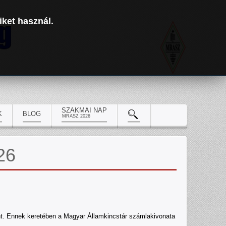
iket használ.
SZAKMAI NAP
K
BLOG
MRASZ 2026
26
nt. Ennek keretében a Magyar Államkincstár számlakivonata