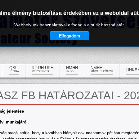
line élmény biztosítása érdekében ez a weboldal süt
Webhelyünk használatával elfogadja a sütik használatát.
Elfogadom
QSL
RF RH-URH
NMHH
NMHH
LINKE
IRODA
VERSENYEK
INFO
HÍVÓJELKÖNYV
SZ FB HATÁROZATAI - 20
ság jelentése
vi munkájáról.
tság megállapítja, hogy a korábban hiányolt dokumentumok pótlása megtörté