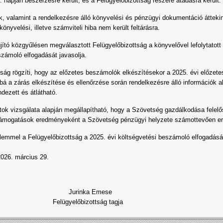
 napján beszerzésre került, és a Felügyelőbizottság részére átadásra került.
ok, valamint a rendelkezésre álló könyvelési és pénzügyi dokumentáció átteki
könyvelési, illetve számviteli hiba nem került feltárásra.
újító közgyűlésen megválasztott Felügyelőbizottság a könyvelővel lefolytatott 
számoló elfogadását javasolja.
ság rögzíti, hogy az előzetes beszámolók elkészítésekor a 2025. évi előzetes
bbá a zárás elkészítése és ellenőrzése során rendelkezésre álló információk
dezett és átlátható.
tok vizsgálata alapján megállapítható, hogy a Szövetség gazdálkodása felelős
 támogatások eredményeként a Szövetség pénzügyi helyzete számottevően er
lemmel a Felügyelőbizottság a 2025. évi költségvetési beszámoló elfogadását
2026. március 29.
Jurinka Emese Várad
Felügyelőbizottság tagja Felügyelő