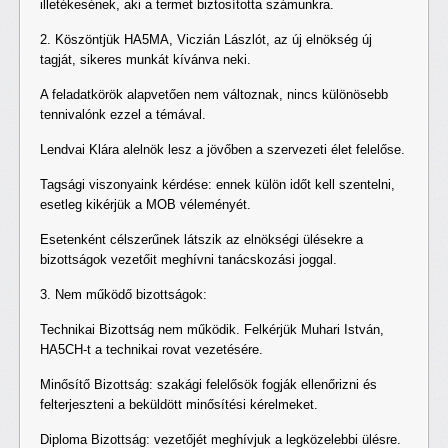
illetékesének, aki a termet biztosította számunkra.
2. Köszöntjük HA5MA, Viczián Lászlót, az új elnökség új
tagját, sikeres munkát kívánva neki.
A feladatkörök alapvetően nem változnak, nincs különösebb
tennivalónk ezzel a témával.
Lendvai Klára alelnök lesz a jövőben a szervezeti élet felelőse.
Tagsági viszonyaink kérdése: ennek külön időt kell szentelni,
esetleg kikérjük a MOB véleményét.
Esetenként célszerűnek látszik az elnökségi ülésekre a
bizottságok vezetőit meghívni tanácskozási joggal.
3. Nem működő bizottságok:
Technikai Bizottság nem működik. Felkérjük Muhari István,
HA5CH-t a technikai rovat vezetésére.
Minősítő Bizottság: szakági felelősök fogják ellenőrizni és
felterjeszteni a beküldött minősítési kérelmeket.
Diploma Bizottság: vezetőjét meghívjuk a legközelebbi ülésre.