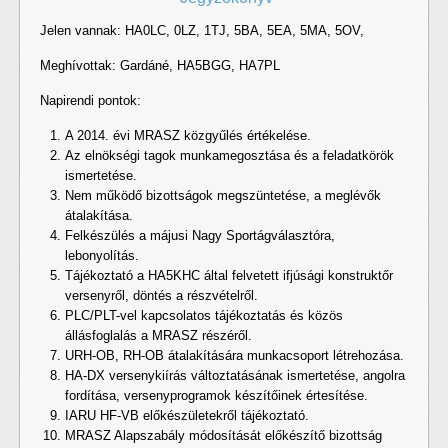
Jelen vannak: HA0LC, 0LZ, 1TJ, 5BA, 5EA, 5MA, 5OV,
Meghívottak: Gardáné, HA5BGG, HA7PL
Napirendi pontok:
A 2014. évi MRASZ közgyűlés értékelése.
Az elnökségi tagok munkamegosztása és a feladatkörök
ismertetése.
Nem működő bizottságok megszüntetése, a meglévők
átalakítása.
Felkészülés a májusi Nagy Sportágválasztóra,
lebonyolítás.
Tájékoztató a HA5KHC által felvetett ifjúsági konstruktőr
versenyről, döntés a részvételről.
PLC/PLT-vel kapcsolatos tájékoztatás és közös
állásfoglalás a MRASZ részéről.
URH-OB, RH-OB átalakítására munkacsoport létrehozása.
HA-DX versenykiírás változtatásának ismertetése, angolra
fordítása, versenyprogramok készítőinek értesítése.
IARU HF-VB előkészületekről tájékoztató.
MRASZ Alapszabály módosítását előkészítő bizottság