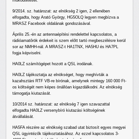
működtetését.
9/2014. sz. határozat: az elnökség 2 igen, 2 ellenében
elfogadta, hogy Arató György, HG5OLQ legyen megbízva a
MRASZ Facebook oldalának gondozásával.
Április 25.-én az antennaépítési rendelettel kapcsolatos, a
rádióamatőrök érdekeit is szem előtt tartó megbeszélésre kerül
sor az NMHH-nál. A MRASZ-t HA1TNX, HA5HU és HA7PL
fogja képviselni.
HA0LZ számítógépet hozott a QSL irodának.
HA0LZ tájékoztatja az elnökséget, hogy meghívták a
kazahsztáni RTF VB-re bírónak, amelynek mintegy 160 000 Ft-
os költségét nem képes önállóan kigazdálkodni. Az elnökség
támogatja kiutazását.
10/2014 sz. határozat: az elnökség 7 igen szavazattal
elfogadta HA0LZ versenybíró kiutazási költségének
átvállalását.
HA5FA részére az elnökség szabad utat biztosít egyes megyei
QSL ügyintézők tájékoztatásához. Az ezzel kapcsolatos 3-