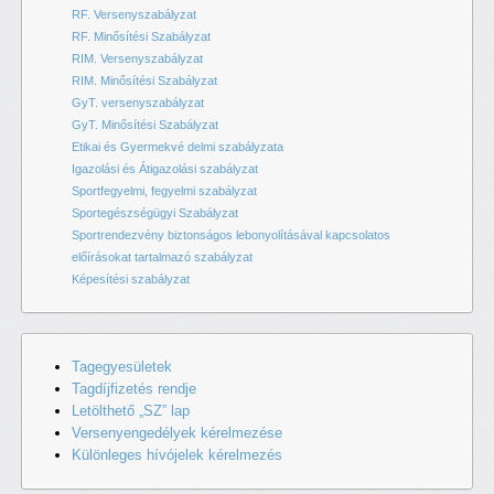
RF. Versenyszabályzat
RF. Minősítési Szabályzat
RIM. Versenyszabályzat
RIM. Minősítési Szabályzat
GyT. versenyszabályzat
GyT. Minősítési Szabályzat
Etikai és Gyermekvé delmi szabályzata
Igazolási és Átigazolási szabályzat
Sportfegyelmi, fegyelmi szabályzat
Sportegészségügyi Szabályzat
Sportrendezvény biztonságos lebonyolításával kapcsolatos
előírásokat tartalmazó szabályzat
Képesítési szabályzat
Tagegyesületek
Tagdíjfizetés rendje
Letölthető „SZ” lap
Versenyengedélyek kérelmezése
Különleges hívójelek kérelmezés