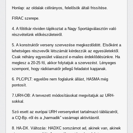
Honlap: az oldalak célirányos, felelősök általi frissítése.
FIRAC szerepe.
4. A főtitkár röviden tájékoztat a Nagy Sportágválasztón való
részvételünk előkészületeiről.
5. A konstruktőr verseny szervezése megkezdődött. Elsőként a
lehetséges részvevők létszámát kérdezzük az egyesületektől.
Csak néhány egyesület válaszol e-mailes érdeklődésünkre. Ha
meglesz a 20-25 fő, akkor folytatjuk a szervezést. Lényeges
szempont, hogy rádióamatőr jellegű feladatot kapjanak.
6. PLC/PLT: egyelőre nem foglalunk állást, HA5MA még
pontosít.
7.URH-OB: A tervezett módosításokat megvitatjuk az URH-
sokkal.
Szó esett az európai URH versenyeket tartalmazó táblázatról,
a CQ-Bp.-ről és a „harmadik” vasárnapi aktivitásról.
8. HA-DX. Változás: HADXC sorszámot ad, akinek van, akinek