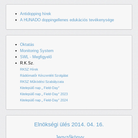
Antidopping hírek
A HUNADO doppingellenes edukációs tevékenysége
Oktatás
Monitoring System
SWL - Megfigyelő
R.K.Sz.
RKSZ Hírek
Rádiómatőr Készenléti Szolgálat
RKSZ Működési Szabályzata
Kitelepülő nap „ Field-Day”
Kitelepülő nap „ Field-Day” 2023
Kitelepülő nap „ Field-Day” 2024
Elnökségi ülés 2014. 04. 16.
Jegyzőkönyv