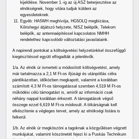
kijelölése. November 1.-ig az új ASZ beterjesztése az
elnökségnek, hogy vitára tudjuk küldeni az
egyesületeknek.
Egyéb: HA5WH meghívója, HG5OLQ megbízása,
Kőrishegyi átjátszó helyzete, NISZ belépők, Telekom
belépők, az antennaépítéssel kapcsolatos NMHH
rendelethez kapcsolódó változtatási javaslataink.
A napirendi pontokat a költségvetési helyzetünkkel összefűggő
kiegészítéssel együtt elfogadták a jelenlévők.
1/a. Az elnök úr ismerteti a módosított költségvetést, amely
már tartalmazza a 2,1 M Ft-os ifjúsági és utánpótlás célra
pántlikázottan, időközben megkapott, valamint a korábban
számított 4,3 M Ft-os támogatással szemben 4,519 M Ft-os
működési célú támogatást is, amiről az információ csak
néhány nappal korábban érkezett. A támogatások végső
összege ezzel 6,619 M Ft-ra módosult. A titkárságnak kell
elkészítenie a végleges tervet, amely az elnökségi listára is
felkerül.
1/b. Az elnök úr megköszöni a tagoknak a közgyűlésen végzett
munkájukat, valamint köszönetét fejezi ki a Puskás Technikum