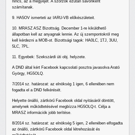
nincs, az a megyéjét. A szorzók ezután sávonként
számítanak.
9. HA5OV ismerteti az IARU-VB előkészületeit.
10. MRASZ ASZ Bizottság. December 1-re kiküldhető
állapotban kell az anyagnak lennie. Az új szempontokról meg
kell kérdezni a MOB-ot. Bizottsági tagok: HA0LC, 1TJ, 3UU,
5LC, 7PL.
11. Egyebek: Szekszárdi úti obj. helyzete.
A DND által kért Facebook kapcsolati posztra javasolva Arató
György, HG5OLQ.
7/2014 sz. határozat: az elnökség 1 igen, 6 ellenében nem
fogadta el a DND felkérését.
Helyette önálló, zártkörű Facebook oldal nyitásáról döntött,
amelynek működtetésével megbízza HG5OLQ-t. Célja a
MRASZ információk jobb terítése.
8/2014 sz. határozat: az elnökség 5 igen, 2 ellenében elfogadta
az önálló, zártkörű Facebook oldal létrehozását és