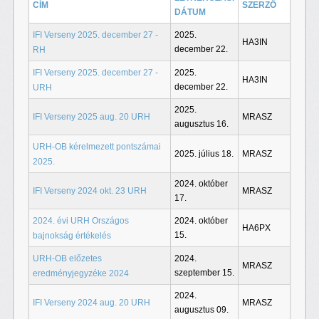
CÍM
SZERZŐ
DÁTUM
IFI Verseny 2025. december 27 -
2025.
HA3IN
december 22.
RH
IFI Verseny 2025. december 27 -
2025.
HA3IN
december 22.
URH
2025.
IFI Verseny 2025 aug. 20 URH
MRASZ
augusztus 16.
URH-OB kérelmezett pontszámai
2025. július 18.
MRASZ
2025.
2024. október
IFI Verseny 2024 okt. 23 URH
MRASZ
17.
2024. évi URH Országos
2024. október
HA6PX
15.
bajnokság értékelés
URH-OB előzetes
2024.
MRASZ
szeptember 15.
eredményjegyzéke 2024
2024.
IFI Verseny 2024 aug. 20 URH
MRASZ
augusztus 09.