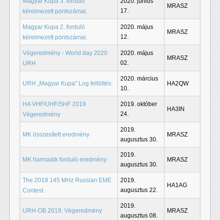
Magyar Kupa 3. forduló
2020. június
MRASZ
17.
kérelmezett pontszámai.
Magyar Kupa 2. forduló
2020. május
MRASZ
12.
kérelmezett pontszámai.
Végeredmény - World day 2020
2020. május
MRASZ
02.
URH
2020. március
URH „Magyar Kupa" Log feltöltés:
HA2QW
10.
HA VHF/UHF/SHF 2019
2019. október
HA3IN
24.
Végeredmény
2019.
MK összesített eredmény
MRASZ
augusztus 30.
2019.
MK harmadik forduló eredmény
MRASZ
augusztus 30.
The 2019 145 MHz Russian EME
2019.
HA1AG
augusztus 22.
Contest
2019.
URH-OB 2019. Végeredmény
MRASZ
augusztus 08.