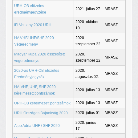
URH-OB előzetes
2021. július 27.
MRASZ
eredményjegyzéke
2020. október
IFI Verseny 2020 URH
MRASZ
10.
HA VHF/UHF/SHF 2020
2020.
MRASZ
szeptember 22.
Végeredmény
Magyar Kupa 2020 összesített
2020.
MRASZ
szeptember 22.
végeredménye
2020-as URH-OB Előzetes
2020.
MRASZ
augusztus 02.
Eredményjegyzék
HA-VHF, UHF, SHF 2020
2020. július 13.
MRASZ
kérelmezett pontszámok
2020. július 13.
MRASZ
URH-OB kérelmezett pontszámok
2020. július 01.
MRASZ
URH Országos Bajnokság 2020
2020. június
Alpe Adria UHF / SHF 2020
MRASZ
17.