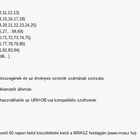
0,11,12,13)
4,15,16,17,18)
19,20,21,22,23,24,25)
6,27,...68,69)
70,71,72,73,74,75)
6,77,78,79,80)
1,82,83,84)
86...)
ok összegének és az érvényes szorzók számának szorzata.
dióamatőr állomás.
használhatók az URH-OB-val kompatibilis szoftverek.
vető 60 napon belül közzétételre kerül a MRASZ honlapján (www.mrasz.hu)