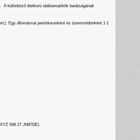
ése. A különböző életkorú rádióamatőrök barátságának
9 perc). Egy állomással periódusonként és üzemmódonként 1-1
: HA5XYZ 599 27 JN97DE)