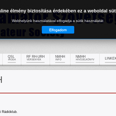
line élmény biztosítása érdekében ez a weboldal süt
Webhelyünk használatával elfogadja a sütik használatát.
Elfogadom
QSL
RF RH-URH
NMHH
NMHH
LINKE
IRODA
VERSENYEK
INFO
HÍVÓJELKÖNYV
H
i Rádióklub.