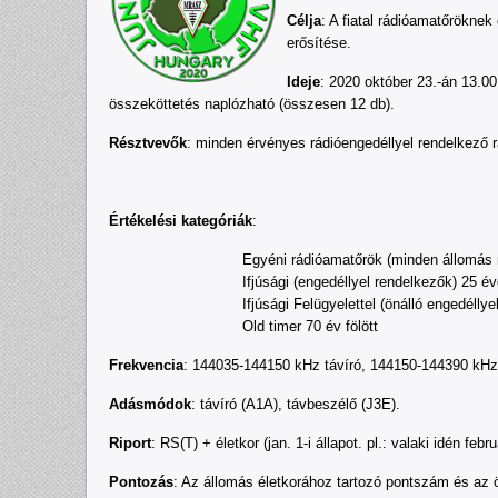
Célja
: A fiatal rádióamatőröknek
erősítése.
Ideje
: 2020 október 23.-án 13.00
összeköttetés naplózható (összesen 12 db).
Résztvevők
: minden érvényes rádióengedéllyel rendelkező rá
Értékelési kategóriák
:
Egyéni rádióamatőrök (minden állomás 
Ifjúsági (engedéllyel rendelkezők) 25 év
Ifjúsági Felügyelettel (önálló engedéll
Old timer 70 év fölött
Frekvencia
: 144035-144150 kHz távíró, 144150-144390 kHz
Adásmódok
: távíró (A1A), távbeszélő (J3E).
Riport
: RS(T) + életkor (jan. 1-i állapot. pl.: valaki idén f
Pontozás
: Az állomás életkorához tartozó pontszám és az 