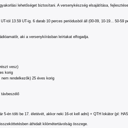
 gyakorlási lehetőséget biztosítani. A versenykészség elsajátítása, fejleszt
 UT-tól 13.59 UT-ig. 6 darab 10 perces periódusból áll (00-09, 10-19... 50-5
dióamatőr, aki a versenykiírásban leírtakat elfogadja.
részt vesz)
es korig
yel nem rendelkezők) 25 éves korig
 távbeszélő
ebruár 5-én tölti be 17. életévét, akkor neki 16-ot kell adni) + QTH lokátor (pl
összeköttetésben áthidalt kilómétertávolság összege.