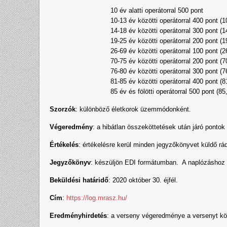
10 év alatti operátorral 500 pont
10-13 év közötti operátorral 400 pont (1
14-18 év közötti operátorral 300 pont (1
19-25 év közötti operátorral 200 pont (
26-69 év közötti operátorral 100 pont (2
70-75 év közötti operátorral 200 pont (
76-80 év közötti operátorral 300 pont (7
81-85 év közötti operátorral 400 pont (8
85 év és fölötti operátorral 500 pont (85,
Szorzók
: különböző életkorok üzemmódonként.
Végeredmény
: a hibátlan összeköttetések után járó pont
Értékelés
: értékelésre kerül minden jegyzőkönyvet küldő rá
Jegyzőkönyv
: készüljön EDI formátumban. A naplózáshoz 
Beküldési határidő
: 2020 október 30. éjfél.
Cím
:
https://log.mrasz.hu/
Eredményhirdetés
: a verseny végeredménye a versenyt kö