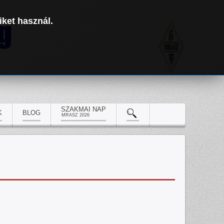
iket használ.
SZAKMAI NAP
K
BLOG
MRASZ 2026