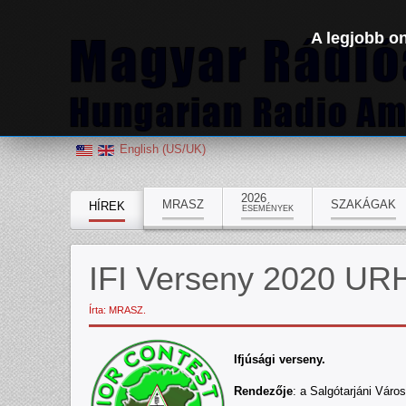
A legjobb on
English (US/UK)
2026
MRASZ
SZAKÁGAK
HÍREK
ESEMÉNYEK
IFI Verseny 2020 UR
Írta: MRASZ.
Ifjúsági verseny.
Rendezője
: a Salgótarjáni Város