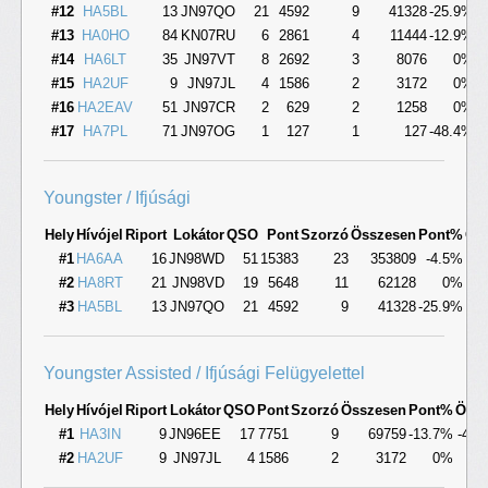
#12
HA5BL
13
JN97QO
21
4592
9
41328
-25.9%
-
#13
HA0HO
84
KN07RU
6
2861
4
11444
-12.9%
-
#14
HA6LT
35
JN97VT
8
2692
3
8076
0%
#15
HA2UF
9
JN97JL
4
1586
2
3172
0%
#16
HA2EAV
51
JN97CR
2
629
2
1258
0%
#17
HA7PL
71
JN97OG
1
127
1
127
-48.4%
-
Youngster / Ifjúsági
Hely
Hívójel
Riport
Lokátor
QSO
Pont
Szorzó
Összesen
Pont%
Ös
#1
HA6AA
16
JN98WD
51
15383
23
353809
-4.5%
-
#2
HA8RT
21
JN98VD
19
5648
11
62128
0%
#3
HA5BL
13
JN97QO
21
4592
9
41328
-25.9%
-4
Youngster Assisted / Ifjúsági Felügyelettel
Hely
Hívójel
Riport
Lokátor
QSO
Pont
Szorzó
Összesen
Pont%
Öss
#1
HA3IN
9
JN96EE
17
7751
9
69759
-13.7%
-40.
#2
HA2UF
9
JN97JL
4
1586
2
3172
0%