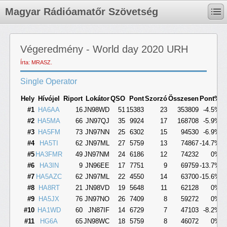
Magyar Rádióamatőr Szövetség
Végeredmény - World day 2020 URH
Írta: MRASZ.
Single Operator
Hely
Hívójel
Riport
Lokátor
QSO
Pont
Szorzó
Összesen
Pont%
Ö
#1
HA6AA
16
JN98WD
51
15383
23
353809
-4.5%
#2
HA5MA
66
JN97QJ
35
9924
17
168708
-5.9%
#3
HA5FM
73
JN97NN
25
6302
15
94530
-6.9%
#4
HA5TI
62
JN97ML
27
5759
13
74867
-14.7%
-
#5
HA3FMR
49
JN97NM
24
6186
12
74232
0%
#6
HA3IN
9
JN96EE
17
7751
9
69759
-13.7%
-
#7
HA5AZC
62
JN97ML
22
4550
14
63700
-15.6%
-
#8
HA8RT
21
JN98VD
19
5648
11
62128
0%
#9
HA5JX
76
JN97NO
26
7409
8
59272
0%
#10
HA1WD
60
JN87IF
14
6729
7
47103
-8.2%
#11
HG6A
65
JN98WC
18
5759
8
46072
0%