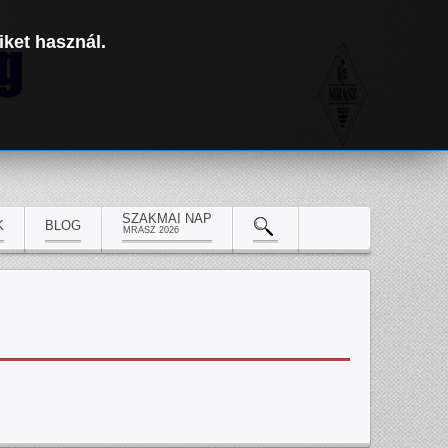
iket használ.
SZAKMAI NAP
K
BLOG
MRASZ 2026