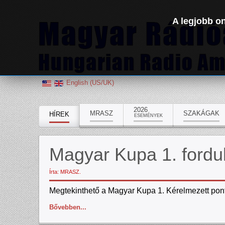
A legjobb on
English (US/UK)
2026
MRASZ
SZAKÁGAK
HÍREK
ESEMÉNYEK
Magyar Kupa 1. fordu
Írta: MRASZ.
Megtekinthető a Magyar Kupa 1. Kérelmezett pon
Bővebben...