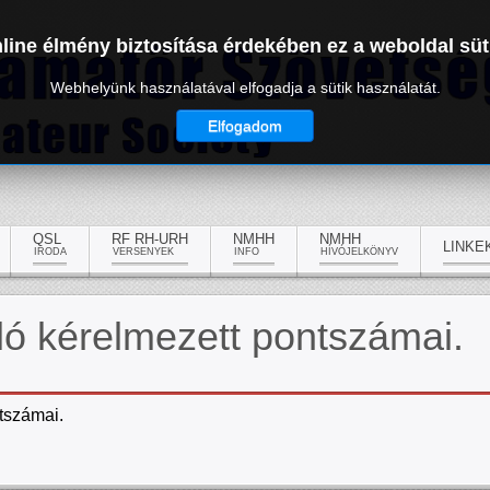
line élmény biztosítása érdekében ez a weboldal süt
Webhelyünk használatával elfogadja a sütik használatát.
Elfogadom
QSL
RF RH-URH
NMHH
NMHH
LINKE
IRODA
VERSENYEK
INFO
HÍVÓJELKÖNYV
ló kérelmezett pontszámai.
tszámai.