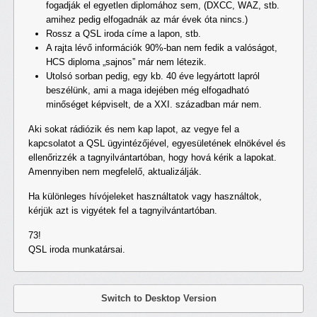
fogadják el egyetlen diplomához sem, (DXCC, WAZ, stb.
amihez pedig elfogadnák az már évek óta nincs.)
Rossz a QSL iroda címe a lapon, stb.
A rajta lévő információk 90%-ban nem fedik a valóságot,
HCS diploma „sajnos” már nem létezik.
Utolsó sorban pedig, egy kb. 40 éve legyártott lapról
beszélünk, ami a maga idejében még elfogadható
minőséget képviselt, de a XXI. században már nem.
Aki sokat rádiózik és nem kap lapot, az vegye fel a
kapcsolatot a QSL ügyintézőjével, egyesületének elnökével és
ellenőrizzék a tagnyilvántartóban, hogy hová kérik a lapokat.
Amennyiben nem megfelelő, aktualizálják.
Ha különleges hívójeleket használtatok vagy használtok,
kérjük azt is vigyétek fel a tagnyilvántartóban.
73!
QSL iroda munkatársai.
Switch to Desktop Version