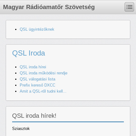
Magyar Rádióamatőr Szövetség
QSL ügyintézőknek
QSL Iroda
QSL iroda hírei
QSL iroda működési rendje
QSL válogatási lista
Prefix kereső DXCC
Amit a QSL-ről tudni kell...
QSL iroda hírek!
Sziasztok