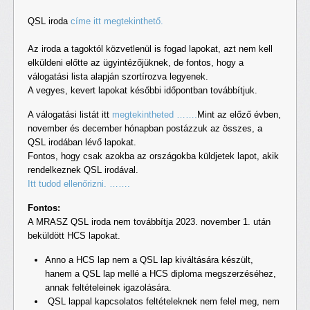
QSL iroda
címe itt megtekinthető.
Az iroda a tagoktól közvetlenül is fogad lapokat, azt nem kell
elküldeni előtte az ügyintézőjüknek, de fontos, hogy a
válogatási lista alapján szortírozva legyenek.
A vegyes, kevert lapokat későbbi időpontban továbbítjuk.
A válogatási listát itt
megtekintheted …….
Mint az előző évben,
november és december hónapban postázzuk az összes, a
QSL irodában lévő lapokat.
Fontos, hogy csak azokba az országokba küldjetek lapot, akik
rendelkeznek QSL irodával.
Itt tudod ellenőrizni. …….
Fontos:
A MRASZ QSL iroda nem továbbítja 2023. november 1. után
beküldött HCS lapokat.
Anno a HCS lap nem a QSL lap kiváltására készült,
hanem a QSL lap mellé a HCS diploma megszerzéséhez,
annak feltételeinek igazolására.
QSL lappal kapcsolatos feltételeknek nem felel meg, nem