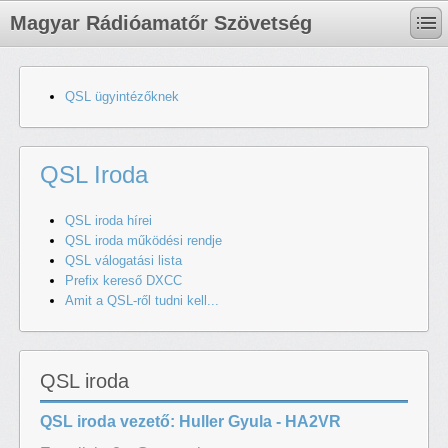
Magyar Rádióamatőr Szövetség
QSL ügyintézőknek
QSL Iroda
QSL iroda hírei
QSL iroda működési rendje
QSL válogatási lista
Prefix kereső DXCC
Amit a QSL-ről tudni kell...
QSL iroda
QSL iroda vezető: Huller Gyula - HA2VR