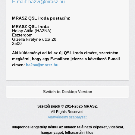
E-mail: ha2vr@mrasz.hu
MRASZ QSL iroda postacím:
MRASZ QSL Iroda
Holop Attila (HA2NA)
Esztergom
Gizella királyné utca 28.
2500
Aki küldeményt ad fel az új QSL iroda címére, szeretném
megkérni, hogy egy E-mailben jelezze a következő E-mail
címen:
ha2na@mrasz.hu
Switch to Desktop Version
Szerzői jogok © 2014-2025 MRASZ.
All Rights Reserved.
Adatvédelmi szabályzat.
Tulajdonosi engedély nélkül az oldalon található képeket, videókat,
hanganyagot, felhasználni tilos!